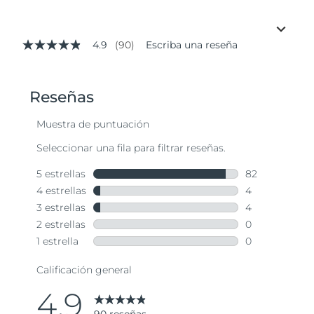
4.9
(90)
Escriba una reseña
4.9
de
5
estrellas,
valor
medio
de
valoración.
Read
90
Reviews.
Enlace
en
la
misma
página.