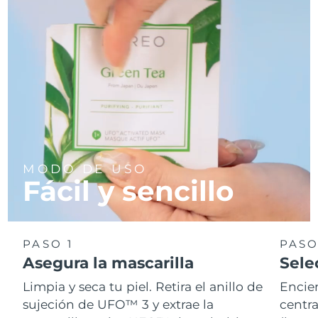
MODO DE USO
Fácil y sencillo
PASO 1
PASO
Asegura la mascarilla
Sele
Limpia y seca tu piel. Retira el anillo de
Encie
sujeción de UFO™ 3 y extrae la
centra