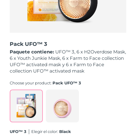
Singapur
Entrega prevista
8/11/26
Eslovaquia
Entrega prevista
8/9/26
Eslovenia
Entrega prevista
8/9/26
Pack UFO™ 3
Sudáfrica
Entrega prevista
8/17/26
Paquete contiene:
UFO™ 3, 6 x H2Overdose Mask,
6 x Youth Junkie Mask, 6 x Farm to Face collection
Corea del Sur
Entrega prevista
8/11/26
UFO™ activated mask y 6 x Farm to Face
collection UFO™ activated mask
España
Entrega prevista
8/9/26
Choose your product:
Pack UFO™ 3
Suecia
Entrega prevista
8/9/26
Suiza
Entrega prevista
8/9/26
Taiwán
Entrega prevista
8/14/26
UFO™ 3
Elegir el color:
Black
Tailandia
Entrega prevista
8/13/26