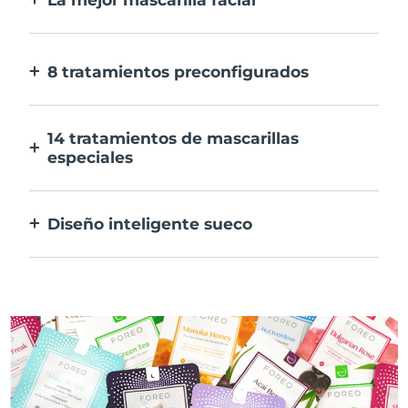
Más eficaz que una mascarilla
convencional. Y 10 veces más rápida.
8 tratamientos preconfigurados
Sólo tienes que pulsar un botón. Ajusta tus
preferencias desde la aplicación.
14 tratamientos de mascarillas
especiales
La combinación perfecta de tecnologías
para potenciar los ingredientes de tu
Diseño inteligente sueco
mascarilla.
100% resistente al agua y ultrahigiénico.
Hasta 50 minutos de uso por carga USB.