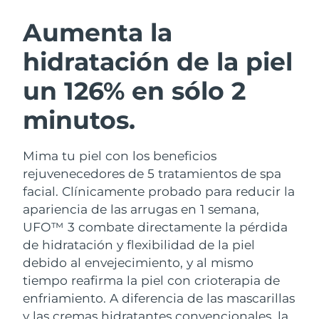
RUTINA SUECAS DE BELLEZA
Austria
Entrega prevista
8/9/26
Aumenta la
hidratación de la piel
Baréin
Entrega prevista
8/10/26
un 126% en sólo 2
Limpieza facial
Lifting facial
Bélgica
Entrega prevista
8/9/26
LUNA™ 4 pack
BEAR™ 2 pack
minutos.
Bermudas
Entrega prevista
8/15/26
Anti-aging massage
Microcurrent toning
Mima tu piel con los beneficios
Bosnia y Herzegovina
Entrega prevista
8/12/26
Hidratación
Cuidado bucal
rejuvenecedores de 5 tratamientos de spa
LUNA™ 4 Plus
BEAR™ 2 go
Brunéi
facial. Clínicamente probado para reducir la
Entrega prevista
8/14/26
UFO™ 3 pack
issa™ 4
Massage, LED heating
Microcurrent toning on-the-go
apariencia de las arrugas en 1 semana,
TRATAMIENTO ANTIEDAD FAQ™
Deep facial hydration
Hybrid silicone sonic toothbrush
Bulgaria
Entrega prevista
8/9/26
UFO™ 3 combate directamente la pérdida
de hidratación y flexibilidad de la piel
NEW
LUNA™ 4 Men
BEAR™ 2 eyes & lips
Canadá
Entrega prevista
8/13/26
UFO™ 3 LED
debido al envejecimiento, y al mismo
issa™ 4 plus
For men, anti-aging massage
Microcurrent line smoothing device
tiempo reafirma la piel con crioterapia de
Near-infrared and red light therapy
Smart hybrid silicone sonic toothbrush
Chile
Entrega prevista
8/13/26
device
Antiedad
Tratamientos LED
enfriamiento.
A diferencia de las mascarillas
y las cremas hidratantes convencionales, la