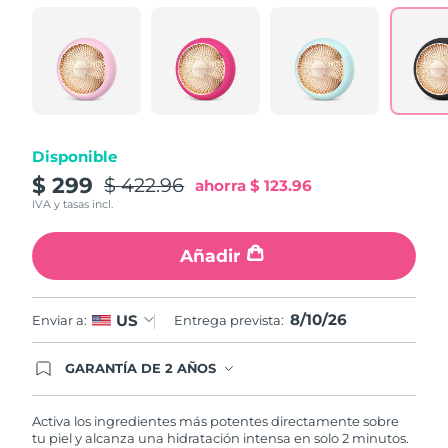
Turquía
Entrega prevista
8/10/26
Emiratos Árabes
Entrega prevista
8/10/26
Unidos
Reino Unido
Entrega prevista
8/9/26
Disponible
$ 299
$ 422.96
ahorra
$ 123.96
Estados Unidos
Entrega prevista
8/10/26
IVA y tasas incl.
Uzbekistán
Entrega prevista
8/14/26
Añadir
Vietnam
Entrega prevista
8/15/26
8/10/26
US
Enviar a:
Entrega prevista:
GARANTÍA DE 2 AÑOS
Regístrate hoy y tendrás cobertura total de la
garantía FOREO. Esto quiere decir que, en caso
de tener algún problema durante los 2 años
Activa los ingredientes más potentes directamente sobre
posteriores a tu compra, FOREO te remplazará el
tu piel y alcanza una hidratación intensa en solo 2 minutos.