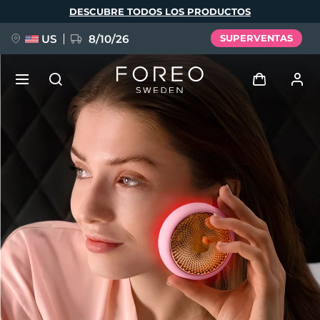
Pasar
DESCUBRE TODOS LOS PRODUCTOS
al
contenido
principal
US
8/10/26
SUPERVENTAS
NUEVO
Iniciar sesión
Idioma
BREAKING NEWS
Perfil de usuario
English
Deutsch
Español
Mis dispositivos
FAQ™ Pure Beauty-Tech Elixir
Français
Italiano
Português
Mis pedidos
Polski
Svenska
Русский
Türkçe
简体中文
繁體中文
Mis direcciones
issa™ Teeth Whitening Set
Mis suscripciones