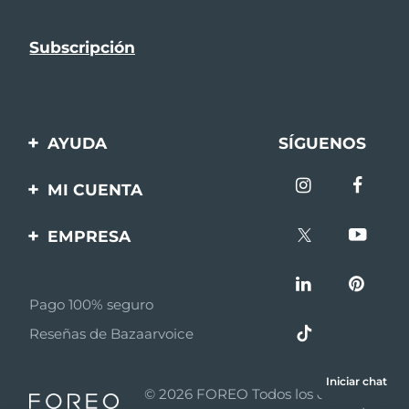
AYUDA
SÍGUENOS
Contáctanos
MI CUENTA
Pedidos y envíos
Registro de productos
EMPRESA
Garantía y devoluciones
Ayuda
Sobre FOREO
Preguntas frecuentes
Pago 100% seguro
Afiliados
Información de la
Reseñas de Bazaarvoice
batería
Noticias de afiliados
MYSA
Iniciar chat
© 2026 FOREO Todos los derechos