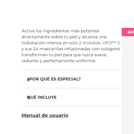
Activa los ingredientes más potentes
AH
directamente sobre tu piel y alcanza una
hidratación intensa en solo 2 minutos. UFO™ 3
y sus 24 mascarillas infusionadas con colágeno
transforman tu piel para que luzca suave,
radiante y perfectamente uniforme.
¿POR QUÉ ES ESPECIAL?
Se ha probado clínicamente que aumenta la
hidratación de la piel un 126% en 2 minutos y
QUÉ INCLUYE
que es más eficaz que una mascarilla
convencional.
UFO™ 3
Manual de usuario
Se ha probado clínicamente que reduce la
6 x UFO™ Youth Junkie 2.0 Masks, 6 x UFO™
apariencia de las arrugas en solo 1 semana.
H2Overdose 2.0 Masks, 6 x UFO™ Acai Berry
Masks & 6 x UFO™ Manuka Honey Masks
Incluye un tratamiento rejuvenecedor de