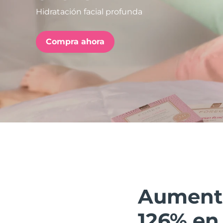
Hidratación facial profunda
issa™ Teeth Whitening Set
Compra ahora
FAQ™ Dual LED Panel
POPULAR
Sorpresas especiales
Superventas
Aumenta 
126% en 