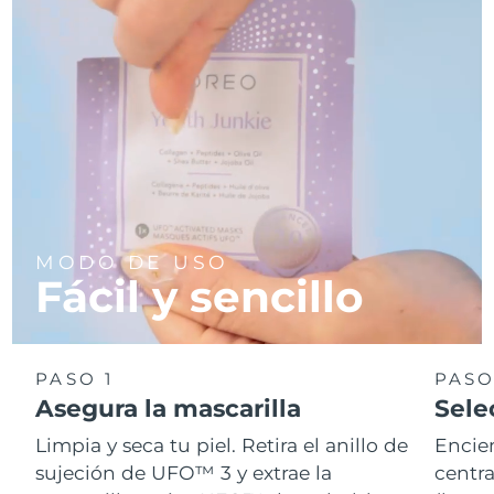
MODO DE USO
Fácil y sencillo
PASO 1
PASO
Asegura la mascarilla
Sele
Limpia y seca tu piel. Retira el anillo de
Encie
sujeción de UFO™ 3 y extrae la
centra