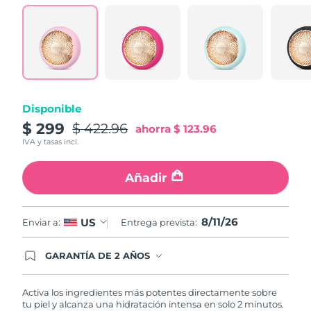
Turquía
Entrega prevista
11/08/2026
Emiratos Árabes
Entrega prevista
11/08/2026
Unidos
Reino Unido
Entrega prevista
10/08/2026
Disponible
$ 299
$ 422.96
ahorra
$ 123.96
Estados Unidos
Entrega prevista
11/08/2026
IVA y tasas incl.
Uzbekistán
Entrega prevista
15/08/2026
Añadir
Vietnam
Entrega prevista
16/08/2026
8/11/26
US
Enviar a:
Entrega prevista:
GARANTÍA DE 2 AÑOS
Regístrate hoy y tendrás cobertura total de la
garantía FOREO. Esto quiere decir que, en caso
de tener algún problema durante los 2 años
Activa los ingredientes más potentes directamente sobre
posteriores a tu compra, FOREO te remplazará el
tu piel y alcanza una hidratación intensa en solo 2 minutos.