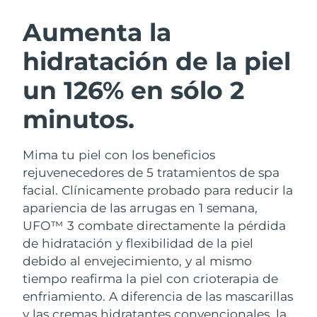
RUTINA SUECAS DE BELLEZA
Austria
Entrega prevista
10/08/2026
Aumenta la
hidratación de la piel
Baréin
Entrega prevista
11/08/2026
un 126% en sólo 2
Limpieza facial
Lifting facial
Bélgica
Entrega prevista
10/08/2026
LUNA™ 4 pack
BEAR™ 2 pack
minutos.
Bermudas
Entrega prevista
16/08/2026
Anti-aging massage
Microcurrent toning
Mima tu piel con los beneficios
Bosnia y Herzegovina
Entrega prevista
13/08/2026
Hidratación
Cuidado bucal
rejuvenecedores de 5 tratamientos de spa
LUNA™ 4 Plus
BEAR™ 2 go
Brunéi
facial. Clínicamente probado para reducir la
Entrega prevista
15/08/2026
UFO™ 3 pack
issa™ 4
Massage, LED heating
Microcurrent toning on-the-go
apariencia de las arrugas en 1 semana,
TRATAMIENTO ANTIEDAD FAQ™
Deep facial hydration
Hybrid silicone sonic toothbrush
Bulgaria
Entrega prevista
10/08/2026
UFO™ 3 combate directamente la pérdida
de hidratación y flexibilidad de la piel
NEW
LUNA™ 4 Men
BEAR™ 2 eyes & lips
Canadá
Entrega prevista
14/08/2026
UFO™ 3 LED
debido al envejecimiento, y al mismo
issa™ 4 plus
For men, anti-aging massage
Microcurrent line smoothing device
tiempo reafirma la piel con crioterapia de
Near-infrared and red light therapy
Smart hybrid silicone sonic toothbrush
Chile
Entrega prevista
14/08/2026
device
Antiedad
Tratamientos LED
enfriamiento.
A diferencia de las mascarillas
y las cremas hidratantes convencionales, la