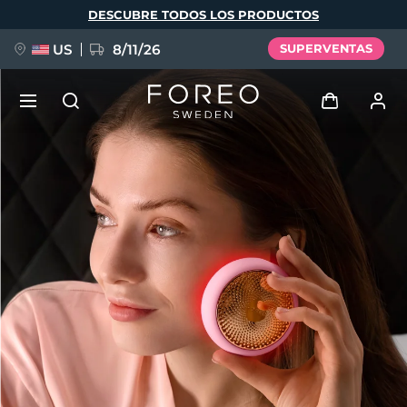
Pasar
DESCUBRE TODOS LOS PRODUCTOS
al
contenido
principal
US
8/11/26
SUPERVENTAS
NUEVO
Iniciar sesión
Idioma
BREAKING NEWS
Perfil de usuario
English
Deutsch
Español
Mis dispositivos
FAQ™ Pure Beauty-Tech Elixir
Français
Italiano
Português
Mis pedidos
Polski
Svenska
Русский
Türkçe
简体中文
繁體中文
Mis direcciones
issa™ Teeth Whitening Set
Mis suscripciones