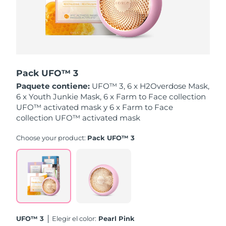
Singapur
Entrega prevista
12/08/2026
Eslovaquia
Entrega prevista
10/08/2026
Eslovenia
Entrega prevista
10/08/2026
Pack UFO™ 3
Sudáfrica
Entrega prevista
18/08/2026
Paquete contiene:
UFO™ 3, 6 x H2Overdose Mask,
6 x Youth Junkie Mask, 6 x Farm to Face collection
Corea del Sur
Entrega prevista
12/08/2026
UFO™ activated mask y 6 x Farm to Face
collection UFO™ activated mask
España
Entrega prevista
10/08/2026
Choose your product:
Pack UFO™ 3
Suecia
Entrega prevista
10/08/2026
Suiza
Entrega prevista
10/08/2026
Taiwán
Entrega prevista
15/08/2026
UFO™ 3
Elegir el color:
Pearl Pink
Tailandia
Entrega prevista
14/08/2026