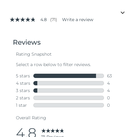
4.8
(71)
Write a review
4.8
out
of
5
stars,
average
rating
value.
Read
71
Reviews.
Same
page
link.