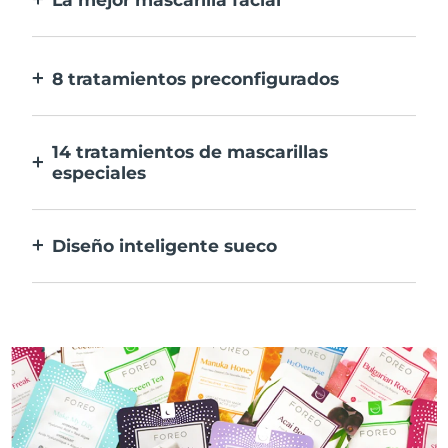
Más eficaz que una mascarilla
convencional. Y 10 veces más rápida.
8 tratamientos preconfigurados
Sólo tienes que pulsar un botón. Ajusta tus
preferencias desde la aplicación.
14 tratamientos de mascarillas
especiales
La combinación perfecta de tecnologías
para potenciar los ingredientes de tu
Diseño inteligente sueco
mascarilla.
100% resistente al agua y ultrahigiénico.
Hasta 50 minutos de uso por carga USB.