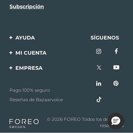
AYUDA
SÍGUENOS
Contáctanos
MI CUENTA
Pedidos y envíos
Registro de productos
EMPRESA
Garantía y devoluciones
Ayuda
Sobre FOREO
Preguntas frecuentes
Pago 100% seguro
Afiliados
Información de la
Reseñas de Bazaarvoice
batería
Noticias de afiliados
MYSA
© 2026 FOREO Todos los derechos
Asociados
reservados