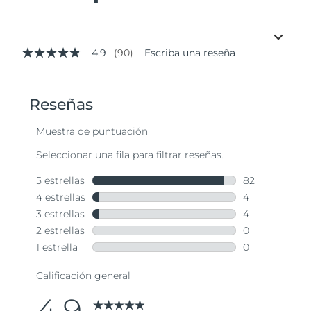
4.9
(90)
Escriba una reseña
4.9
de
5
estrellas,
valor
medio
de
valoración.
Read
90
Reviews.
Enlace
en
la
misma
página.