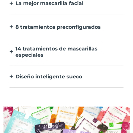
La mejor mascarilla facial
Más eficaz que una mascarilla
convencional. Y 10 veces más rápida.
8 tratamientos preconfigurados
Sólo tienes que pulsar un botón. Ajusta tus
preferencias desde la aplicación.
14 tratamientos de mascarillas
especiales
La combinación perfecta de tecnologías
para potenciar los ingredientes de tu
Diseño inteligente sueco
mascarilla.
100% resistente al agua y ultrahigiénico.
Hasta 50 minutos de uso por carga USB.