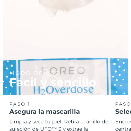
MODO DE USO
Fácil y sencillo
PASO 1
PASO
Asegura la mascarilla
Sele
Limpia y seca tu piel. Retira el anillo de
Encie
sujeción de UFO™ 3 y extrae la
centra