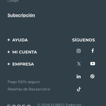
Google.
AYUDA
SÍGUENOS
Contáctanos
MI CUENTA
Pedidos y envíos
Registro de productos
EMPRESA
Garantía y devoluciones
Ayuda
Sobre FOREO
Preguntas frecuentes
Pago 100% seguro
Afiliados
Información de la
Reseñas de Bazaarvoice
batería
Noticias de afiliados
MYSA
© 2026 FOREO Todos los derechos