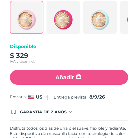
Turquía
Entrega prevista
8/9/26
Emiratos Árabes
Entrega prevista
8/9/26
Unidos
Disponible
Reino Unido
Entrega prevista
8/8/26
$ 329
Estados Unidos
Entrega prevista
8/9/26
IVA y tasas incl.
Uzbekistán
Entrega prevista
8/13/26
Añadir
Vietnam
Entrega prevista
8/14/26
8/9/26
US
Enviar a:
Entrega prevista:
GARANTÍA DE 2 AÑOS
Regístrate hoy y tendrás cobertura total de la
garantía FOREO. Esto quiere decir que, en caso
de tener algún problema durante los 2 años
Disfruta todos los días de una piel suave, flexible y radiante.
posteriores a tu compra, FOREO te remplazará el
Este dispositivo de mascarilla facial con tecnología de calor