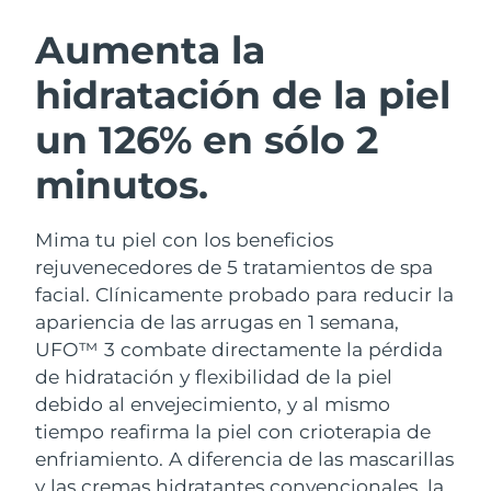
RUTINA SUECAS DE BELLEZA
Austria
Entrega prevista
8/8/26
Aumenta la
hidratación de la piel
Baréin
Entrega prevista
8/9/26
un 126% en sólo 2
Limpieza facial
Lifting facial
Bélgica
Entrega prevista
8/8/26
LUNA™ 4 pack
BEAR™ 2 pack
minutos.
Bermudas
Entrega prevista
8/14/26
Anti-aging massage
Microcurrent toning
Mima tu piel con los beneficios
Bosnia y Herzegovina
Entrega prevista
8/11/26
Hidratación
Cuidado bucal
rejuvenecedores de 5 tratamientos de spa
LUNA™ 4 Plus
BEAR™ 2 go
Brunéi
facial. Clínicamente probado para reducir la
Entrega prevista
8/13/26
UFO™ 3 pack
issa™ 4
Massage, LED heating
Microcurrent toning on-the-go
apariencia de las arrugas en 1 semana,
TRATAMIENTO ANTIEDAD FAQ™
Deep facial hydration
Hybrid silicone sonic toothbrush
Bulgaria
Entrega prevista
8/8/26
UFO™ 3 combate directamente la pérdida
de hidratación y flexibilidad de la piel
NEW
LUNA™ 4 Men
BEAR™ 2 eyes & lips
Canadá
Entrega prevista
8/12/26
UFO™ 3 LED
debido al envejecimiento, y al mismo
issa™ 4 plus
For men, anti-aging massage
Microcurrent line smoothing device
tiempo reafirma la piel con crioterapia de
Near-infrared and red light therapy
Smart hybrid silicone sonic toothbrush
Chile
Entrega prevista
8/12/26
device
Antiedad
Tratamientos LED
enfriamiento.
A diferencia de las mascarillas
y las cremas hidratantes convencionales, la