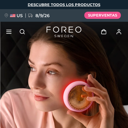
Pasar
DESCUBRE TODOS LOS PRODUCTOS
al
contenido
principal
US
8/9/26
SUPERVENTAS
NUEVO
Iniciar sesión
Idioma
BREAKING NEWS
Perfil de usuario
English
Deutsch
Español
Mis dispositivos
FAQ™ Pure Beauty-Tech Elixir
Français
Italiano
Português
Mis pedidos
Polski
Svenska
Русский
Türkçe
简体中文
繁體中文
Mis direcciones
issa™ Teeth Whitening Set
Mis suscripciones