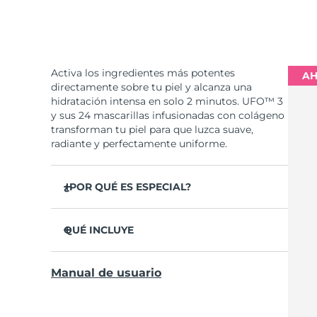
Activa los ingredientes más potentes
AH
directamente sobre tu piel y alcanza una
hidratación intensa en solo 2 minutos. UFO™ 3
y sus 24 mascarillas infusionadas con colágeno
transforman tu piel para que luzca suave,
radiante y perfectamente uniforme.
¿POR QUÉ ES ESPECIAL?
Se ha probado clínicamente que aumenta la
hidratación de la piel un 126% en 2 minutos y
QUÉ INCLUYE
que es más eficaz que una mascarilla
convencional.
UFO™ 3
Manual de usuario
Se ha probado clínicamente que reduce la
6 x UFO™ Youth Junkie 2.0 Masks, 6 x UFO™
apariencia de las arrugas en solo 1 semana.
H2Overdose 2.0 Masks, 6 x UFO™ Acai Berry
Masks & 6 x UFO™ Manuka Honey Masks
Incluye un tratamiento rejuvenecedor de