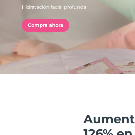
Hidratación facial profunda
issa™ Teeth Whitening Set
Compra ahora
FAQ™ Dual LED Panel
POPULAR
Sorpresas especiales
Superventas
Aumenta 
126% en 