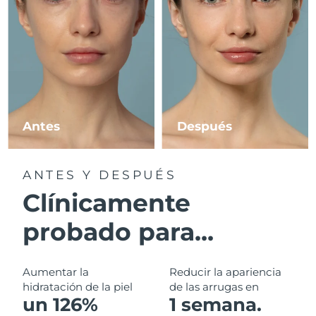
RAE de Macao
Entrega prevista
8/12/26
(China)
Malasia
Entrega prevista
8/13/26
Malta
Entrega prevista
8/10/26
Antes
Después
México
Entrega prevista
8/14/26
ANTES Y DESPUÉS
Mónaco
Entrega prevista
8/11/26
Clínicamente
Países Bajos
Entrega prevista
8/10/26
probado para...
Nueva Zelanda
Entrega prevista
8/10/26
Aumentar la
Reducir la apariencia
Noruega
Entrega prevista
8/10/26
hidratación de la piel
de las arrugas en
un 126%
1 semana.
Omán
Entrega prevista
8/13/26