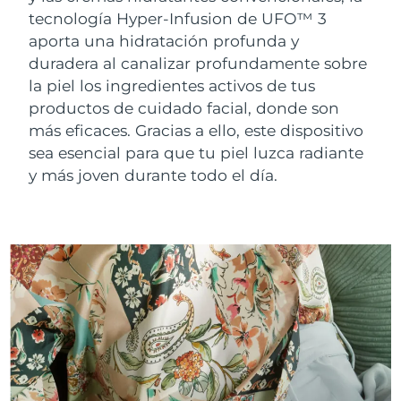
FAQ™ 101
FAQ™ 201
China
LUNA™ 4 mini
Lifting facial
Entrega prevista
8/10/26
NEW
tecnología Hyper-Infusion de UFO™ 3
issa™ 4 smile
UFO™ 3 mini
Clinical anti-aging
LED mask
For young skin, T-zone
Premium anti-aging skincare
aporta una hidratación profunda y
Colombia
Entrega prevista
8/14/26
Hybrid silicone sonic toothbrush
Red light therapy device for young skin
Crecimiento del
Rejuvenecimiento
duradera al canalizar profundamente sobre
cabello
cutáneo
la piel los ingredientes activos de tus
Croacia
Entrega prevista
8/10/26
FAQ™ 102
FAQ™ 202
LUNA™ 4 go
Dispositivos BEAR™
productos de cuidado facial, donde son
FAQ™ 301
FAQ™ 501
issa™ 4 baby
UFO™ 3 go
Advanced clinical anti-aging
LED mask
For travel or gym bag
All premium facelift devices
NEW
más eficaces. Gracias a ello, este dispositivo
Chipre
Entrega prevista
8/11/26
LED hair strengthening scalp massager
Full-Spectrum Red Light Therapy
For ages 0-3
Portable red light therapy
sea esencial para que tu piel luzca radiante
Chequia
y más joven durante todo el día.
Entrega prevista
8/10/26
FAQ™ 103
FAQ™ 211
Cuidado de la piel LUNA™
Suplementos
FAQ™ Scalp Serum
FAQ™ 502
issa™ Teeth Whitening Set
Mascarillas
Luxurious clinical anti-aging set
Anti-aging neck & décolleté LED mask
Premium cleansers & balm
Dinamarca
Entrega prevista
8/10/26
Scalp recovery probiotic serum
Full-Spectrum Red Light Therapy
Dual LED + sonic device & 18% PAP gel
Rejuvenation & hydration
TRATAMIENTOS ESPECIALIZADOS
Estonia
Entrega prevista
8/10/26
FAQ™ P1 Primer
FAQ™ 221
Dispositivos LUNA™
FAQ™ Cuidado de la piel
Dispositivos ISSA™
Dispositivos UFO™
Manuka honey primer
Anti-aging LED hand mask
Finlandia
FAQ™ Red Light Serum
Entrega prevista
8/10/26
All facial cleansing devices
All FAQ™ skincare
All silicone sonic toothbrushes
All deep facial hydration devices
Francia
Entrega prevista
8/10/26
Depilación
Cuidado corporal
FAQ™ Cuidado de la piel
FAQ™ Cuidado de la piel
PEACH™ 2 Pro Max
BEAR™ 2 body
FAQ™ productos
FAQ™ skincare
Polinesia Francesa
Entrega prevista
8/14/26
All FAQ™ skincare
All FAQ™ skincare