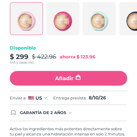
Turquía
Entrega prevista
8/11/26
Emiratos Árabes
Entrega prevista
8/11/26
Unidos
Reino Unido
Entrega prevista
8/10/26
Disponible
$ 299
$ 422.96
ahorra
$ 123.96
Estados Unidos
Entrega prevista
8/11/26
IVA y tasas incl.
Uzbekistán
Entrega prevista
8/15/26
Añadir
Vietnam
Entrega prevista
8/16/26
8/10/26
US
Enviar a:
Entrega prevista:
GARANTÍA DE 2 AÑOS
Regístrate hoy y tendrás cobertura total de la
garantía FOREO. Esto quiere decir que, en caso
de tener algún problema durante los 2 años
Activa los ingredientes más potentes directamente sobre
posteriores a tu compra, FOREO te remplazará el
tu piel y alcanza una hidratación intensa en solo 2 minutos.