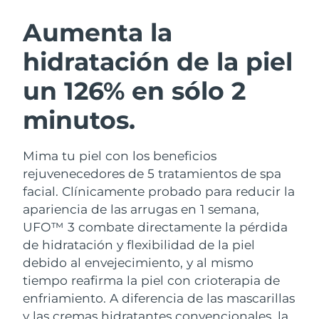
RUTINA SUECAS DE BELLEZA
Austria
Entrega prevista
8/10/26
Aumenta la
hidratación de la piel
Baréin
Entrega prevista
8/11/26
un 126% en sólo 2
Limpieza facial
Lifting facial
Bélgica
Entrega prevista
8/10/26
LUNA™ 4 pack
BEAR™ 2 pack
minutos.
Bermudas
Entrega prevista
8/16/26
Anti-aging massage
Microcurrent toning
Mima tu piel con los beneficios
Bosnia y Herzegovina
Entrega prevista
8/13/26
Hidratación
Cuidado bucal
rejuvenecedores de 5 tratamientos de spa
LUNA™ 4 Plus
BEAR™ 2 go
Brunéi
facial. Clínicamente probado para reducir la
Entrega prevista
8/15/26
UFO™ 3 pack
issa™ 4
Massage, LED heating
Microcurrent toning on-the-go
apariencia de las arrugas en 1 semana,
TRATAMIENTO ANTIEDAD FAQ™
Deep facial hydration
Hybrid silicone sonic toothbrush
Bulgaria
Entrega prevista
8/10/26
UFO™ 3 combate directamente la pérdida
de hidratación y flexibilidad de la piel
NEW
LUNA™ 4 Men
BEAR™ 2 eyes & lips
Canadá
Entrega prevista
8/14/26
UFO™ 3 LED
debido al envejecimiento, y al mismo
issa™ 4 plus
For men, anti-aging massage
Microcurrent line smoothing device
tiempo reafirma la piel con crioterapia de
Near-infrared and red light therapy
Smart hybrid silicone sonic toothbrush
Chile
Entrega prevista
8/14/26
device
Antiedad
Tratamientos LED
enfriamiento.
A diferencia de las mascarillas
y las cremas hidratantes convencionales, la