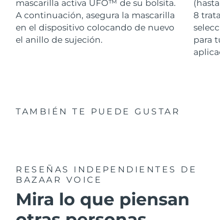
mascarilla activa UFO™ de su bolsita.
(hasta
A continuación, asegura la mascarilla
8 tra
en el dispositivo colocando de nuevo
selecc
el anillo de sujeción.
para t
aplica
TAMBIÉN TE PUEDE GUSTAR
RESEÑAS INDEPENDIENTES
DE
BAZAAR VOICE
Mira lo que piensan
otras personas...