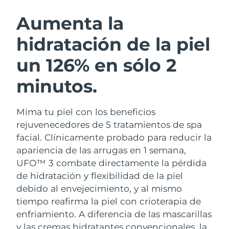
RUTINA SUECAS DE BELLEZA
Austria
Entrega prevista
11/08/2026
Aumenta la
hidratación de la piel
Baréin
Entrega prevista
12/08/2026
un 126% en sólo 2
Limpieza facial
Lifting facial
Bélgica
Entrega prevista
11/08/2026
LUNA™ 4 pack
BEAR™ 2 pack
minutos.
Bermudas
Entrega prevista
17/08/2026
Anti-aging massage
Microcurrent toning
Mima tu piel con los beneficios
Bosnia y Herzegovina
Entrega prevista
14/08/2026
Hidratación
Cuidado bucal
rejuvenecedores de 5 tratamientos de spa
LUNA™ 4 Plus
BEAR™ 2 go
Brunéi
facial. Clínicamente probado para reducir la
Entrega prevista
16/08/2026
UFO™ 3 pack
issa™ 4
Massage, LED heating
Microcurrent toning on-the-go
apariencia de las arrugas en 1 semana,
TRATAMIENTO ANTIEDAD FAQ™
Deep facial hydration
Hybrid silicone sonic toothbrush
Bulgaria
Entrega prevista
11/08/2026
UFO™ 3 combate directamente la pérdida
de hidratación y flexibilidad de la piel
NEW
LUNA™ 4 Men
BEAR™ 2 eyes & lips
Canadá
Entrega prevista
15/08/2026
UFO™ 3 LED
debido al envejecimiento, y al mismo
issa™ 4 plus
For men, anti-aging massage
Microcurrent line smoothing device
tiempo reafirma la piel con crioterapia de
Near-infrared and red light therapy
Smart hybrid silicone sonic toothbrush
Chile
Entrega prevista
15/08/2026
device
Antiedad
Tratamientos LED
enfriamiento.
A diferencia de las mascarillas
y las cremas hidratantes convencionales, la