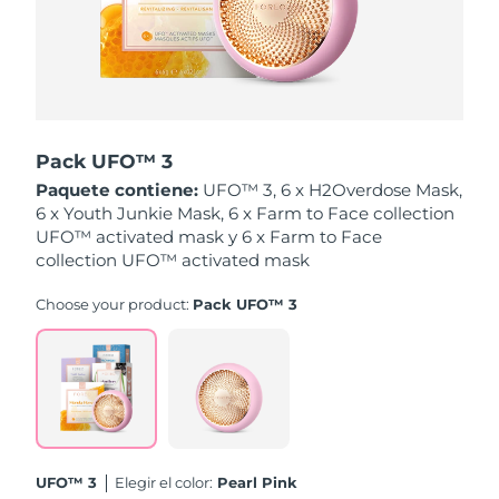
Singapur
Entrega prevista
13/08/2026
Eslovaquia
Entrega prevista
11/08/2026
Eslovenia
Entrega prevista
11/08/2026
Pack UFO™ 3
Sudáfrica
Entrega prevista
19/08/2026
Paquete contiene:
UFO™ 3, 6 x H2Overdose Mask,
6 x Youth Junkie Mask, 6 x Farm to Face collection
Corea del Sur
Entrega prevista
13/08/2026
UFO™ activated mask y 6 x Farm to Face
collection UFO™ activated mask
España
Entrega prevista
11/08/2026
Choose your product:
Pack UFO™ 3
Suecia
Entrega prevista
11/08/2026
Suiza
Entrega prevista
11/08/2026
Taiwán
Entrega prevista
16/08/2026
UFO™ 3
Elegir el color:
Pearl Pink
Tailandia
Entrega prevista
15/08/2026