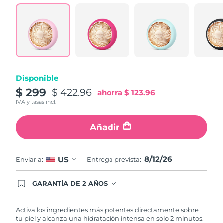
Turquía
Entrega prevista
12/08/2026
Emiratos Árabes
Entrega prevista
12/08/2026
Unidos
Reino Unido
Entrega prevista
11/08/2026
Disponible
$ 299
$ 422.96
ahorra
$ 123.96
Estados Unidos
Entrega prevista
12/08/2026
IVA y tasas incl.
Uzbekistán
Entrega prevista
16/08/2026
Añadir
Vietnam
Entrega prevista
17/08/2026
8/12/26
US
Enviar a:
Entrega prevista:
GARANTÍA DE 2 AÑOS
Regístrate hoy y tendrás cobertura total de la
garantía FOREO. Esto quiere decir que, en caso
de tener algún problema durante los 2 años
Activa los ingredientes más potentes directamente sobre
posteriores a tu compra, FOREO te remplazará el
tu piel y alcanza una hidratación intensa en solo 2 minutos.