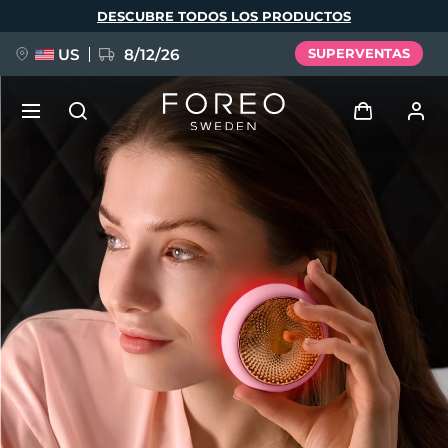
Pasar
DESCUBRE TODOS LOS PRODUCTOS
al
contenido
principal
US
8/12/26
SUPERVENTAS
NUEVO
Iniciar sesión
Idioma
BREAKING NEWS
Perfil de usuario
English
Deutsch
Español
Mis dispositivos
FAQ™ Pure Beauty-Tech Elixir
Français
Italiano
Português
Mis pedidos
Polski
Svenska
Русский
Türkçe
简体中文
繁體中文
Mis direcciones
issa™ Teeth Whitening Set
Mis suscripciones