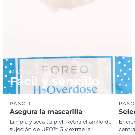
MODO DE USO
Fácil y sencillo
PASO 1
PASO
Asegura la mascarilla
Sele
Limpia y seca tu piel. Retira el anillo de
Encie
sujeción de UFO™ 3 y extrae la
centra