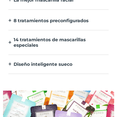
Más eficaz que una mascarilla
convencional. Y 10 veces más rápida.
8 tratamientos preconfigurados
Sólo tienes que pulsar un botón. Ajusta tus
preferencias desde la aplicación.
14 tratamientos de mascarillas
especiales
La combinación perfecta de tecnologías
para potenciar los ingredientes de tu
Diseño inteligente sueco
mascarilla.
100% resistente al agua y ultrahigiénico.
Hasta 50 minutos de uso por carga USB.