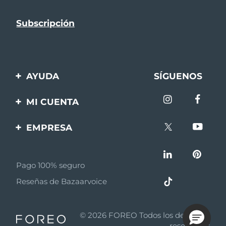
AYUDA
SÍGUENOS
Contáctanos
MI CUENTA
Pedidos y envíos
Registro de productos
EMPRESA
Garantía y devoluciones
Ayuda
Sobre FOREO
Preguntas frecuentes
Pago 100% seguro
Afiliados
Información de la
Reseñas de Bazaarvoice
batería
Noticias de afiliados
MYSA
© 2026 FOREO Todos los derechos
Asociados
reservados