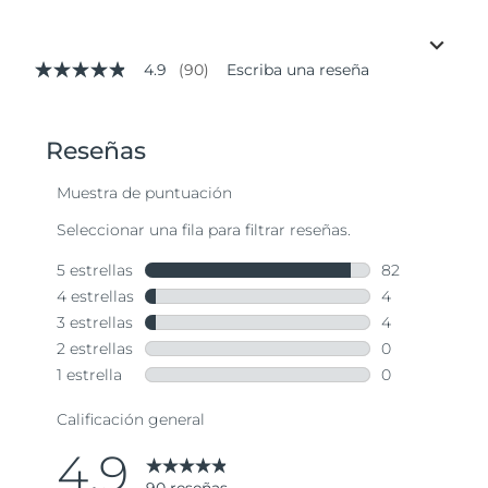
4.9
(90)
Escriba una reseña
4.9
de
5
estrellas,
valor
medio
de
valoración.
Read
90
Reviews.
Enlace
en
la
misma
página.