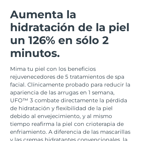
RUTINA SUECAS DE BELLEZA
Austria
Entrega prevista
8/9/26
Aumenta la
hidratación de la piel
Baréin
Entrega prevista
8/10/26
un 126% en sólo 2
Limpieza facial
Lifting facial
Bélgica
Entrega prevista
8/9/26
LUNA™ 4 pack
BEAR™ 2 pack
minutos.
Bermudas
Entrega prevista
8/15/26
Anti-aging massage
Microcurrent toning
Mima tu piel con los beneficios
Bosnia y Herzegovina
Entrega prevista
8/12/26
Hidratación
Cuidado bucal
rejuvenecedores de 5 tratamientos de spa
LUNA™ 4 Plus
BEAR™ 2 go
Brunéi
facial. Clínicamente probado para reducir la
Entrega prevista
8/14/26
UFO™ 3 pack
issa™ 4
Massage, LED heating
Microcurrent toning on-the-go
apariencia de las arrugas en 1 semana,
TRATAMIENTO ANTIEDAD FAQ™
Deep facial hydration
Hybrid silicone sonic toothbrush
Bulgaria
Entrega prevista
8/9/26
UFO™ 3 combate directamente la pérdida
de hidratación y flexibilidad de la piel
NEW
LUNA™ 4 Men
BEAR™ 2 eyes & lips
Canadá
Entrega prevista
8/13/26
UFO™ 3 LED
debido al envejecimiento, y al mismo
issa™ 4 plus
For men, anti-aging massage
Microcurrent line smoothing device
tiempo reafirma la piel con crioterapia de
Near-infrared and red light therapy
Smart hybrid silicone sonic toothbrush
Chile
Entrega prevista
8/13/26
device
Antiedad
Tratamientos LED
enfriamiento.
A diferencia de las mascarillas
y las cremas hidratantes convencionales, la