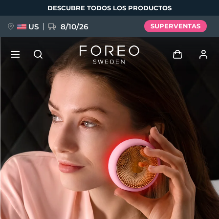
Pasar
DESCUBRE TODOS LOS PRODUCTOS
al
contenido
principal
US
8/10/26
SUPERVENTAS
NUEVO
Iniciar sesión
Idioma
BREAKING NEWS
Perfil de usuario
English
Deutsch
Español
Mis dispositivos
FAQ™ Pure Beauty-Tech Elixir
Français
Italiano
Português
Mis pedidos
Polski
Svenska
Русский
Türkçe
简体中文
繁體中文
Mis direcciones
issa™ Teeth Whitening Set
Mis suscripciones