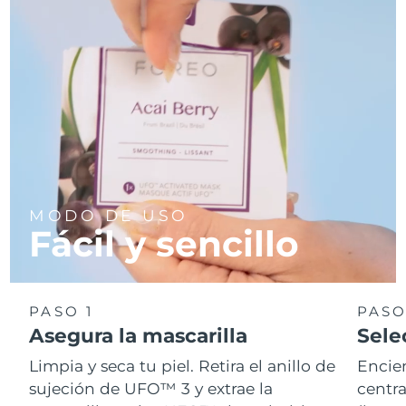
MODO DE USO
Fácil y sencillo
PASO 1
PASO
Asegura la mascarilla
Sele
Limpia y seca tu piel. Retira el anillo de
Encie
sujeción de UFO™ 3 y extrae la
centra