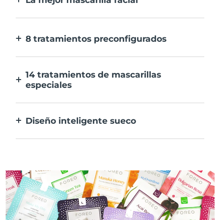
Más eficaz que una mascarilla
convencional. Y 10 veces más rápida.
8 tratamientos preconfigurados
Sólo tienes que pulsar un botón. Ajusta tus
preferencias desde la aplicación.
14 tratamientos de mascarillas
especiales
La combinación perfecta de tecnologías
para potenciar los ingredientes de tu
Diseño inteligente sueco
mascarilla.
100% resistente al agua y ultrahigiénico.
Hasta 50 minutos de uso por carga USB.