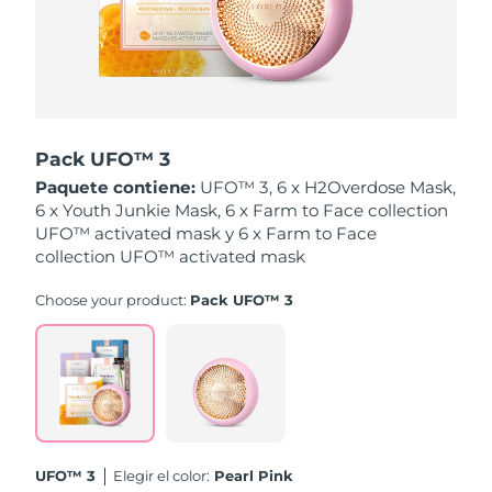
Singapur
Entrega prevista
8/11/26
Eslovaquia
Entrega prevista
8/9/26
Eslovenia
Entrega prevista
8/9/26
Pack UFO™ 3
Sudáfrica
Entrega prevista
8/17/26
Paquete contiene:
UFO™ 3, 6 x H2Overdose Mask,
6 x Youth Junkie Mask, 6 x Farm to Face collection
Corea del Sur
Entrega prevista
8/11/26
UFO™ activated mask y 6 x Farm to Face
collection UFO™ activated mask
España
Entrega prevista
8/9/26
Choose your product:
Pack UFO™ 3
Suecia
Entrega prevista
8/9/26
Suiza
Entrega prevista
8/9/26
Taiwán
Entrega prevista
8/14/26
UFO™ 3
Elegir el color:
Pearl Pink
Tailandia
Entrega prevista
8/13/26