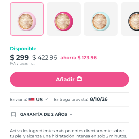
Turquía
Entrega prevista
8/10/26
Emiratos Árabes
Entrega prevista
8/10/26
Unidos
Reino Unido
Entrega prevista
8/9/26
Disponible
$ 299
$ 422.96
ahorra
$ 123.96
Estados Unidos
Entrega prevista
8/10/26
IVA y tasas incl.
Uzbekistán
Entrega prevista
8/14/26
Añadir
Vietnam
Entrega prevista
8/15/26
8/10/26
US
Enviar a:
Entrega prevista:
GARANTÍA DE 2 AÑOS
Regístrate hoy y tendrás cobertura total de la
garantía FOREO. Esto quiere decir que, en caso
de tener algún problema durante los 2 años
Activa los ingredientes más potentes directamente sobre
posteriores a tu compra, FOREO te remplazará el
tu piel y alcanza una hidratación intensa en solo 2 minutos.