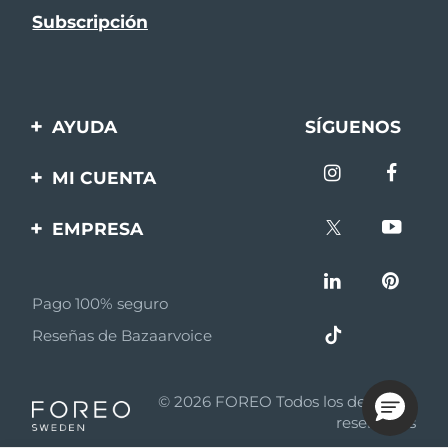
AYUDA
SÍGUENOS
Contáctanos
MI CUENTA
Pedidos y envíos
Registro de productos
EMPRESA
Garantía y devoluciones
Ayuda
Sobre FOREO
Preguntas frecuentes
Pago 100% seguro
Afiliados
Información de la
Reseñas de Bazaarvoice
batería
Noticias de afiliados
MYSA
© 2026 FOREO Todos los derechos
Asociados
reservados