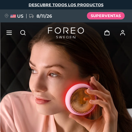
Pasar
DESCUBRE TODOS LOS PRODUCTOS
al
contenido
principal
US
8/11/26
SUPERVENTAS
NUEVO
Iniciar sesión
Idioma
BREAKING NEWS
Perfil de usuario
English
Deutsch
Español
Mis dispositivos
FAQ™ Pure Beauty-Tech Elixir
Français
Italiano
Português
Mis pedidos
Polski
Svenska
Русский
Türkçe
简体中文
繁體中文
Mis direcciones
issa™ Teeth Whitening Set
Mis suscripciones