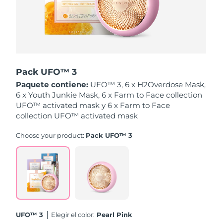
Singapur
Entrega prevista
8/12/26
Eslovaquia
Entrega prevista
8/10/26
Eslovenia
Entrega prevista
8/10/26
Pack UFO™ 3
Sudáfrica
Entrega prevista
8/18/26
Paquete contiene:
UFO™ 3, 6 x H2Overdose Mask,
6 x Youth Junkie Mask, 6 x Farm to Face collection
Corea del Sur
Entrega prevista
8/12/26
UFO™ activated mask y 6 x Farm to Face
collection UFO™ activated mask
España
Entrega prevista
8/10/26
Choose your product:
Pack UFO™ 3
Suecia
Entrega prevista
8/10/26
Suiza
Entrega prevista
8/10/26
Taiwán
Entrega prevista
8/15/26
UFO™ 3
Elegir el color:
Pearl Pink
Tailandia
Entrega prevista
8/14/26