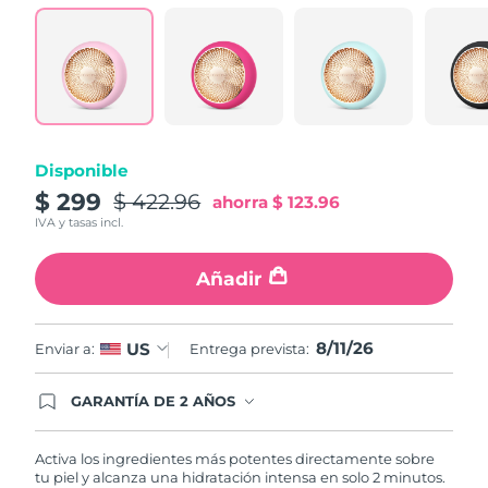
Turquía
Entrega prevista
8/11/26
Emiratos Árabes
Entrega prevista
8/11/26
Unidos
Reino Unido
Entrega prevista
8/10/26
Disponible
$ 299
$ 422.96
ahorra
$ 123.96
Estados Unidos
Entrega prevista
8/11/26
IVA y tasas incl.
Uzbekistán
Entrega prevista
8/15/26
Añadir
Vietnam
Entrega prevista
8/16/26
8/11/26
US
Enviar a:
Entrega prevista:
GARANTÍA DE 2 AÑOS
Regístrate hoy y tendrás cobertura total de la
garantía FOREO. Esto quiere decir que, en caso
de tener algún problema durante los 2 años
Activa los ingredientes más potentes directamente sobre
posteriores a tu compra, FOREO te remplazará el
tu piel y alcanza una hidratación intensa en solo 2 minutos.