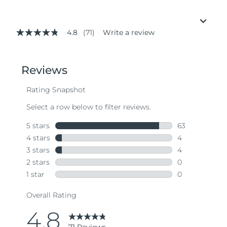
4.8
(71)
Write a review
4.8
out
of
5
stars,
average
rating
value.
Read
71
Reviews.
Same
page
link.