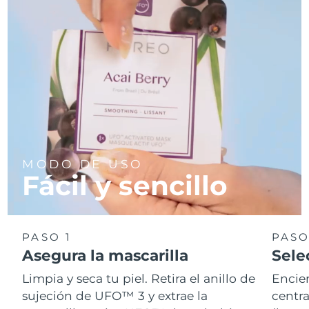
MODO DE USO
Fácil y sencillo
PASO 1
PASO
Asegura la mascarilla
Sele
Limpia y seca tu piel. Retira el anillo de
Encie
sujeción de UFO™ 3 y extrae la
centra