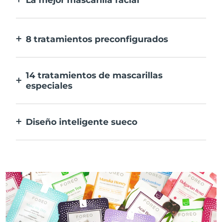
Más eficaz que una mascarilla
convencional. Y 10 veces más rápida.
8 tratamientos preconfigurados
Sólo tienes que pulsar un botón. Ajusta tus
preferencias desde la aplicación.
14 tratamientos de mascarillas
especiales
La combinación perfecta de tecnologías
para potenciar los ingredientes de tu
Diseño inteligente sueco
mascarilla.
100% resistente al agua y ultrahigiénico.
Hasta 50 minutos de uso por carga USB.