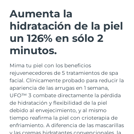
RUTINA SUECAS DE BELLEZA
Austria
Entrega prevista
8/10/26
Aumenta la
hidratación de la piel
Baréin
Entrega prevista
8/11/26
un 126% en sólo 2
Limpieza facial
Lifting facial
Bélgica
Entrega prevista
8/10/26
LUNA™ 4 pack
BEAR™ 2 pack
minutos.
Bermudas
Entrega prevista
8/16/26
Anti-aging massage
Microcurrent toning
Mima tu piel con los beneficios
Bosnia y Herzegovina
Entrega prevista
8/13/26
Hidratación
Cuidado bucal
rejuvenecedores de 5 tratamientos de spa
LUNA™ 4 Plus
BEAR™ 2 go
Brunéi
facial. Clínicamente probado para reducir la
Entrega prevista
8/15/26
UFO™ 3 pack
issa™ 4
Massage, LED heating
Microcurrent toning on-the-go
apariencia de las arrugas en 1 semana,
TRATAMIENTO ANTIEDAD FAQ™
Deep facial hydration
Hybrid silicone sonic toothbrush
Bulgaria
Entrega prevista
8/10/26
UFO™ 3 combate directamente la pérdida
de hidratación y flexibilidad de la piel
NEW
LUNA™ 4 Men
BEAR™ 2 eyes & lips
Canadá
Entrega prevista
8/14/26
UFO™ 3 LED
debido al envejecimiento, y al mismo
issa™ 4 plus
For men, anti-aging massage
Microcurrent line smoothing device
tiempo reafirma la piel con crioterapia de
Near-infrared and red light therapy
Smart hybrid silicone sonic toothbrush
Chile
Entrega prevista
8/14/26
device
Antiedad
Tratamientos LED
enfriamiento.
A diferencia de las mascarillas
y las cremas hidratantes convencionales, la