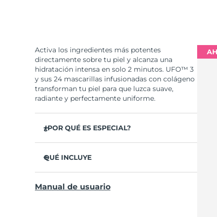
Activa los ingredientes más potentes
AH
directamente sobre tu piel y alcanza una
hidratación intensa en solo 2 minutos. UFO™ 3
y sus 24 mascarillas infusionadas con colágeno
transforman tu piel para que luzca suave,
radiante y perfectamente uniforme.
¿POR QUÉ ES ESPECIAL?
Se ha probado clínicamente que aumenta la
hidratación de la piel un 126% en 2 minutos y
QUÉ INCLUYE
que es más eficaz que una mascarilla
convencional.
UFO™ 3
Manual de usuario
Se ha probado clínicamente que reduce la
6 x UFO™ Youth Junkie 2.0 Masks, 6 x UFO™
apariencia de las arrugas en solo 1 semana.
H2Overdose 2.0 Masks, 6 x UFO™ Acai Berry
Masks & 6 x UFO™ Manuka Honey Masks
Incluye un tratamiento rejuvenecedor de