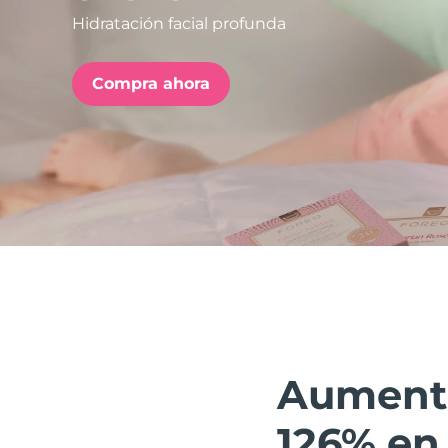
Hidratación facial profunda
issa™ Teeth Whitening Set
Compra ahora
FAQ™ Dual LED Panel
POPULAR
Sorpresas especiales
Superventas
Aumenta 
126% en 