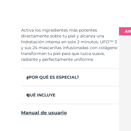
Activa los ingredientes más potentes
AH
directamente sobre tu piel y alcanza una
hidratación intensa en solo 2 minutos. UFO™ 3
y sus 24 mascarillas infusionadas con colágeno
transforman tu piel para que luzca suave,
radiante y perfectamente uniforme.
¿POR QUÉ ES ESPECIAL?
Se ha probado clínicamente que aumenta la
hidratación de la piel un 126% en 2 minutos y
QUÉ INCLUYE
que es más eficaz que una mascarilla
convencional.
UFO™ 3
Manual de usuario
Se ha probado clínicamente que reduce la
6 x UFO™ Youth Junkie 2.0 Masks, 6 x UFO™
apariencia de las arrugas en solo 1 semana.
H2Overdose 2.0 Masks, 6 x UFO™ Acai Berry
Masks & 6 x UFO™ Manuka Honey Masks
Incluye un tratamiento rejuvenecedor de