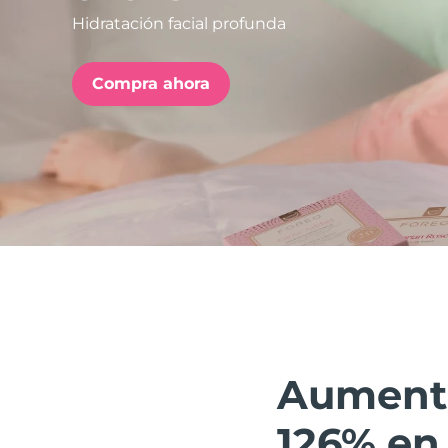
Hidratación facial profunda
issa™ Teeth Whitening Set
Compra ahora
FAQ™ Dual LED Panel
POPULAR
Sorpresas especiales
Superventas
Aumenta 
126% en 