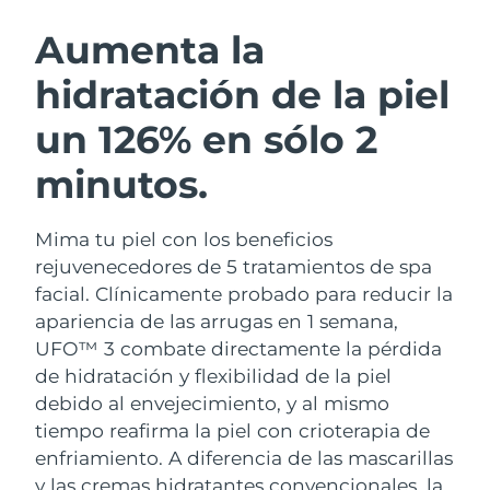
RUTINA SUECAS DE BELLEZA
Austria
Entrega prevista
8/10/26
Aumenta la
hidratación de la piel
Baréin
Entrega prevista
8/11/26
un 126% en sólo 2
Limpieza facial
Lifting facial
Bélgica
Entrega prevista
8/10/26
LUNA™ 4 pack
BEAR™ 2 pack
minutos.
Bermudas
Entrega prevista
8/16/26
Anti-aging massage
Microcurrent toning
Mima tu piel con los beneficios
Bosnia y Herzegovina
Entrega prevista
8/13/26
Hidratación
Cuidado bucal
rejuvenecedores de 5 tratamientos de spa
LUNA™ 4 Plus
BEAR™ 2 go
Brunéi
facial. Clínicamente probado para reducir la
Entrega prevista
8/15/26
UFO™ 3 pack
issa™ 4
Massage, LED heating
Microcurrent toning on-the-go
apariencia de las arrugas en 1 semana,
TRATAMIENTO ANTIEDAD FAQ™
Deep facial hydration
Hybrid silicone sonic toothbrush
Bulgaria
Entrega prevista
8/10/26
UFO™ 3 combate directamente la pérdida
de hidratación y flexibilidad de la piel
NEW
LUNA™ 4 Men
BEAR™ 2 eyes & lips
Canadá
Entrega prevista
8/14/26
UFO™ 3 LED
debido al envejecimiento, y al mismo
issa™ 4 plus
For men, anti-aging massage
Microcurrent line smoothing device
tiempo reafirma la piel con crioterapia de
Near-infrared and red light therapy
Smart hybrid silicone sonic toothbrush
Chile
Entrega prevista
8/14/26
device
Antiedad
Tratamientos LED
enfriamiento.
A diferencia de las mascarillas
y las cremas hidratantes convencionales, la