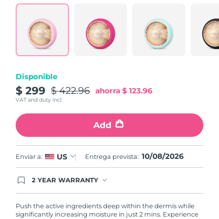
Turquía
Entrega prevista
8/11/26
Emiratos Árabes
Entrega prevista
8/11/26
Unidos
Reino Unido
Entrega prevista
8/10/26
Disponible
$ 299
$ 422.96
ahorra
$ 123.96
Estados Unidos
Entrega prevista
8/11/26
VAT and duty incl.
Uzbekistán
Entrega prevista
8/15/26
Add
Vietnam
Entrega prevista
8/16/26
10/08/2026
US
Enviar a:
Entrega prevista:
2 YEAR WARRANTY
Ordering today registers you for full FOREO
warranty coverage. This means if you experience
issues within 2-year of purchase, FOREO will
Push the active ingredients deep within the dermis while
replace your product free of charge.
significantly increasing moisture in just 2 mins. Experience