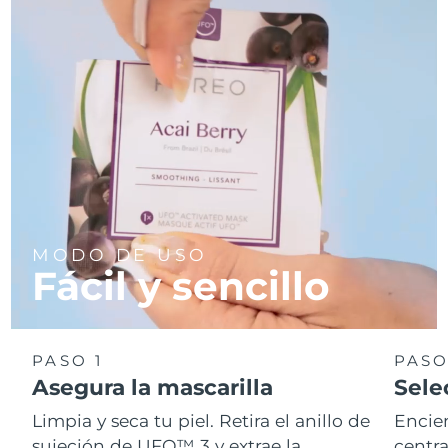
MODO DE USO
Fácil y sencillo
PASO 1
PASO
Asegura la mascarilla
Sele
Limpia y seca tu piel. Retira el anillo de
Encie
sujeción de UFO™ 3 y extrae la
centra