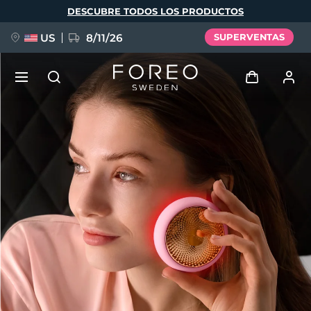
Pasar
DESCUBRE TODOS LOS PRODUCTOS
al
contenido
principal
US
8/11/26
SUPERVENTAS
NUEVO
Iniciar sesión
Idioma
BREAKING NEWS
Perfil de usuario
English
Deutsch
Español
Mis dispositivos
FAQ™ Pure Beauty-Tech Elixir
Français
Italiano
Português
Mis pedidos
Polski
Svenska
Русский
Türkçe
简体中文
繁體中文
Mis direcciones
issa™ Teeth Whitening Set
Mis suscripciones