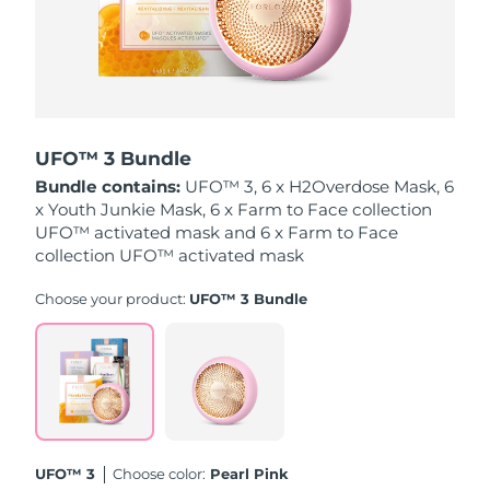
Singapur
Entrega prevista
8/12/26
Eslovaquia
Entrega prevista
8/10/26
Eslovenia
Entrega prevista
8/10/26
UFO™ 3 Bundle
Sudáfrica
Entrega prevista
8/18/26
Bundle contains:
UFO™ 3, 6 x H2Overdose Mask, 6
x Youth Junkie Mask, 6 x Farm to Face collection
Corea del Sur
Entrega prevista
8/12/26
UFO™ activated mask and 6 x Farm to Face
collection UFO™ activated mask
España
Entrega prevista
8/10/26
Choose your product:
UFO™ 3 Bundle
Suecia
Entrega prevista
8/10/26
Suiza
Entrega prevista
8/10/26
Taiwán
Entrega prevista
8/15/26
UFO™ 3
Choose color:
Pearl Pink
Tailandia
Entrega prevista
8/14/26