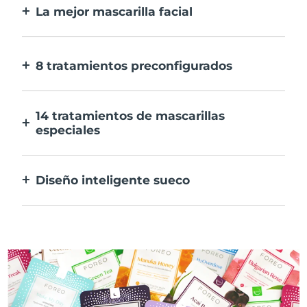
La mejor mascarilla facial
Más eficaz que una mascarilla
convencional. Y 10 veces más rápida.
8 tratamientos preconfigurados
Sólo tienes que pulsar un botón. Ajusta tus
preferencias desde la aplicación.
14 tratamientos de mascarillas
especiales
La combinación perfecta de tecnologías
para potenciar los ingredientes de tu
Diseño inteligente sueco
mascarilla.
100% resistente al agua y ultrahigiénico.
Hasta 50 minutos de uso por carga USB.