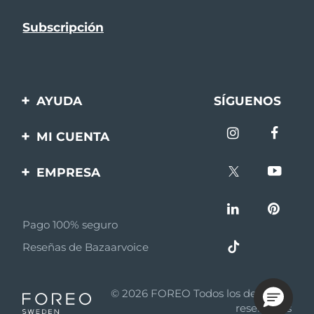
AYUDA
SÍGUENOS
Contáctanos
MI CUENTA
Pedidos y envíos
Registro de productos
EMPRESA
Garantía y devoluciones
Ayuda
Sobre FOREO
Preguntas frecuentes
Pago 100% seguro
Afiliados
Información de la
Reseñas de Bazaarvoice
batería
Noticias de afiliados
MYSA
© 2026 FOREO Todos los derechos
Asociados
reservados