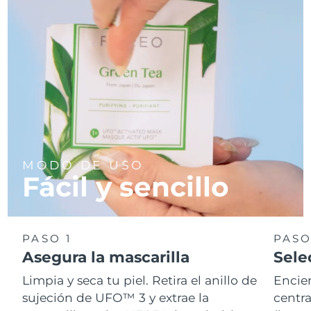
MODO DE USO
Fácil y sencillo
PASO 1
PASO
Asegura la mascarilla
Sele
Limpia y seca tu piel. Retira el anillo de
Encie
sujeción de UFO™ 3 y extrae la
centra