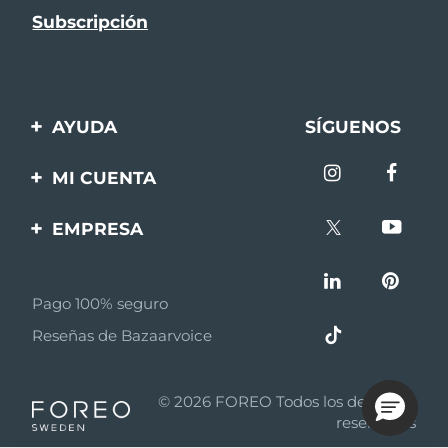
AYUDA
SÍGUENOS
Contáctanos
MI CUENTA
Pedidos y envíos
Registro de productos
EMPRESA
Garantía y devoluciones
Ayuda
Sobre FOREO
Preguntas frecuentes
Pago 100% seguro
Afiliados
Información de la
Reseñas de Bazaarvoice
batería
Noticias de afiliados
MYSA
© 2026 FOREO Todos los derechos
Asociados
reservados