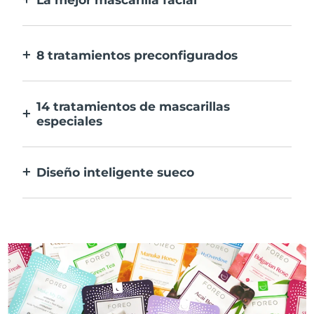
Más eficaz que una mascarilla
convencional. Y 10 veces más rápida.
8 tratamientos preconfigurados
Sólo tienes que pulsar un botón. Ajusta tus
preferencias desde la aplicación.
14 tratamientos de mascarillas
especiales
La combinación perfecta de tecnologías
para potenciar los ingredientes de tu
Diseño inteligente sueco
mascarilla.
100% resistente al agua y ultrahigiénico.
Hasta 50 minutos de uso por carga USB.