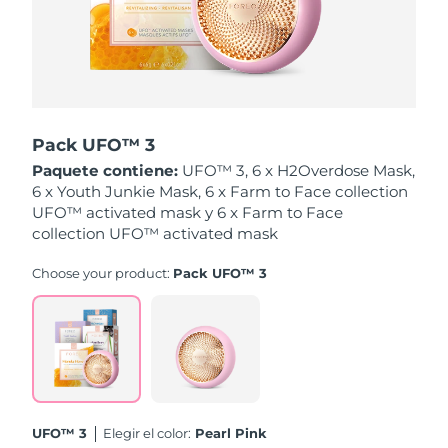
Singapur
Entrega prevista
13/08/2026
Eslovaquia
Entrega prevista
11/08/2026
Eslovenia
Entrega prevista
11/08/2026
Pack UFO™ 3
Sudáfrica
Entrega prevista
19/08/2026
Paquete contiene:
UFO™ 3, 6 x H2Overdose Mask,
6 x Youth Junkie Mask, 6 x Farm to Face collection
Corea del Sur
Entrega prevista
13/08/2026
UFO™ activated mask y 6 x Farm to Face
collection UFO™ activated mask
España
Entrega prevista
11/08/2026
Choose your product:
Pack UFO™ 3
Suecia
Entrega prevista
11/08/2026
Suiza
Entrega prevista
11/08/2026
Taiwán
Entrega prevista
16/08/2026
UFO™ 3
Elegir el color:
Pearl Pink
Tailandia
Entrega prevista
15/08/2026