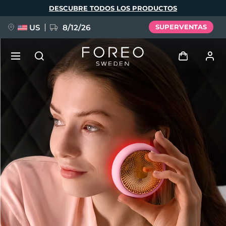
Pasar
DESCUBRE TODOS LOS PRODUCTOS
al
contenido
principal
US
8/12/26
SUPERVENTAS
NUEVO
Iniciar sesión
Idioma
BREAKING NEWS
Perfil de usuario
English
Deutsch
Español
Mis dispositivos
FAQ™ Pure Beauty-Tech Elixir
Français
Italiano
Português
Mis pedidos
Polski
Svenska
Русский
Türkçe
简体中文
繁體中文
Mis direcciones
issa™ Teeth Whitening Set
Mis suscripciones