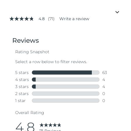
4.8
(71)
Write a review
4.8
out
of
5
stars,
average
rating
value.
Read
71
Reviews.
Same
page
link.