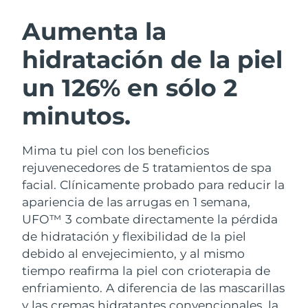
RUTINA SUECAS DE BELLEZA
Austria
Entrega prevista
11/08/2026
Aumenta la
hidratación de la piel
Baréin
Entrega prevista
12/08/2026
un 126% en sólo 2
Limpieza facial
Lifting facial
Bélgica
Entrega prevista
11/08/2026
LUNA™ 4 pack
BEAR™ 2 pack
minutos.
Bermudas
Entrega prevista
17/08/2026
Anti-aging massage
Microcurrent toning
Mima tu piel con los beneficios
Bosnia y Herzegovina
Entrega prevista
14/08/2026
Hidratación
Cuidado bucal
rejuvenecedores de 5 tratamientos de spa
LUNA™ 4 Plus
BEAR™ 2 go
Brunéi
facial. Clínicamente probado para reducir la
Entrega prevista
16/08/2026
UFO™ 3 pack
issa™ 4
Massage, LED heating
Microcurrent toning on-the-go
apariencia de las arrugas en 1 semana,
TRATAMIENTO ANTIEDAD FAQ™
Deep facial hydration
Hybrid silicone sonic toothbrush
Bulgaria
Entrega prevista
11/08/2026
UFO™ 3 combate directamente la pérdida
de hidratación y flexibilidad de la piel
NEW
LUNA™ 4 Men
BEAR™ 2 eyes & lips
Canadá
Entrega prevista
15/08/2026
UFO™ 3 LED
debido al envejecimiento, y al mismo
issa™ 4 plus
For men, anti-aging massage
Microcurrent line smoothing device
tiempo reafirma la piel con crioterapia de
Near-infrared and red light therapy
Smart hybrid silicone sonic toothbrush
Chile
Entrega prevista
15/08/2026
device
Antiedad
Tratamientos LED
enfriamiento.
A diferencia de las mascarillas
y las cremas hidratantes convencionales, la