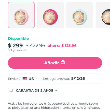
Turquía
Entrega prevista
12/08/2026
Emiratos Árabes
Entrega prevista
12/08/2026
Unidos
Reino Unido
Entrega prevista
11/08/2026
Disponible
$ 299
$ 422.96
ahorra
$ 123.96
Estados Unidos
Entrega prevista
12/08/2026
IVA y tasas incl.
Uzbekistán
Entrega prevista
16/08/2026
Añadir
Vietnam
Entrega prevista
17/08/2026
8/12/26
US
Enviar a:
Entrega prevista:
GARANTÍA DE 2 AÑOS
Regístrate hoy y tendrás cobertura total de la
garantía FOREO. Esto quiere decir que, en caso
de tener algún problema durante los 2 años
Activa los ingredientes más potentes directamente sobre
posteriores a tu compra, FOREO te remplazará el
tu piel y alcanza una hidratación intensa en solo 2 minutos.