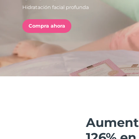
Hidratación facial profunda
issa™ Teeth Whitening Set
Compra ahora
FAQ™ Dual LED Panel
POPULAR
Sorpresas especiales
Superventas
Aumenta 
126% en 