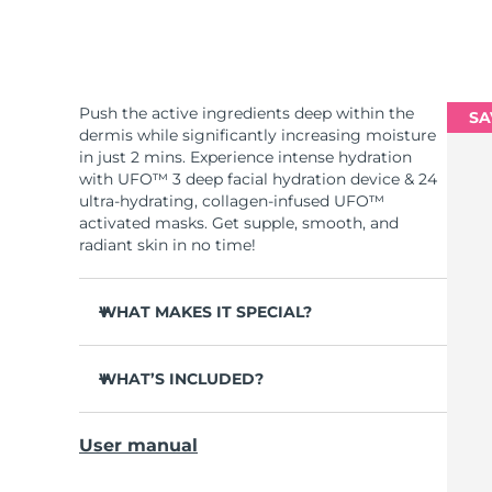
Push the active ingredients deep within the
SA
dermis while significantly increasing moisture
in just 2 mins. Experience intense hydration
with UFO™ 3 deep facial hydration device & 24
ultra-hydrating, collagen-infused UFO™
activated masks. Get supple, smooth, and
radiant skin in no time!
WHAT MAKES IT SPECIAL?
Clinically proven to increase skin moisture
by 126% in 2 mins and be more effective than
WHAT’S INCLUDED?
a sheet mask.
UFO™ 3
Clinically proven to reduce the look of
User manual
wrinkles in just 1 week.
6 x UFO™ Youth Junkie 2.0 Masks, 6 x UFO™
H2Overdose 2.0 Masks, 6 x UFO™ Acai Berry
Features a rejuvenating mask treatment ,