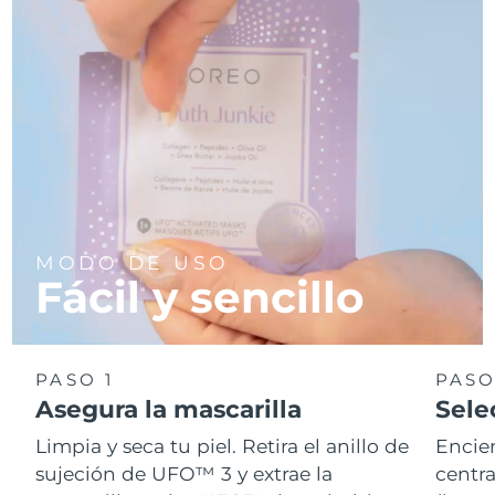
MODO DE USO
Fácil y sencillo
PASO 1
PASO
Asegura la mascarilla
Sele
Limpia y seca tu piel. Retira el anillo de
Encie
sujeción de UFO™ 3 y extrae la
centra