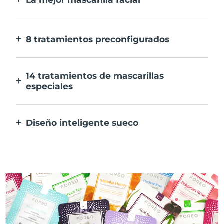
Más eficaz que una mascarilla
convencional. Y 10 veces más rápida.
8 tratamientos preconfigurados
Sólo tienes que pulsar un botón. Ajusta tus
preferencias desde la aplicación.
14 tratamientos de mascarillas
especiales
La combinación perfecta de tecnologías
para potenciar los ingredientes de tu
Diseño inteligente sueco
mascarilla.
100% resistente al agua y ultrahigiénico.
Hasta 50 minutos de uso por carga USB.