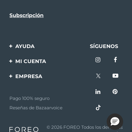
AYUDA
SÍGUENOS
Contáctanos
MI CUENTA
Pedidos y envíos
Registro de productos
EMPRESA
Garantía y devoluciones
Ayuda
Sobre FOREO
Preguntas frecuentes
Pago 100% seguro
Afiliados
Información de la
Reseñas de Bazaarvoice
batería
Noticias de afiliados
MYSA
© 2026 FOREO Todos los derechos