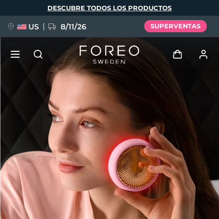
Pasar
DESCUBRE TODOS LOS PRODUCTOS
al
contenido
principal
US
8/11/26
SUPERVENTAS
NUEVO
Iniciar sesión
Idioma
BREAKING NEWS
Perfil de usuario
English
Deutsch
Español
Mis dispositivos
FAQ™ Pure Beauty-Tech Elixir
Français
Italiano
Português
Mis pedidos
Polski
Svenska
Русский
Türkçe
简体中文
繁體中文
Mis direcciones
issa™ Teeth Whitening Set
Mis suscripciones