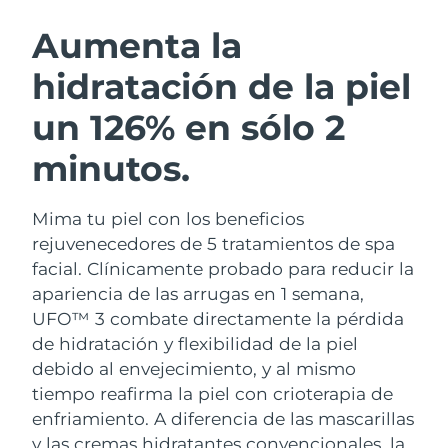
RUTINA SUECAS DE BELLEZA
Austria
Entrega prevista
8/10/26
Aumenta la
hidratación de la piel
Baréin
Entrega prevista
8/11/26
un 126% en sólo 2
Limpieza facial
Lifting facial
Bélgica
Entrega prevista
8/10/26
LUNA™ 4 pack
BEAR™ 2 pack
minutos.
Bermudas
Entrega prevista
8/16/26
Anti-aging massage
Microcurrent toning
Mima tu piel con los beneficios
Bosnia y Herzegovina
Entrega prevista
8/13/26
Hidratación
Cuidado bucal
rejuvenecedores de 5 tratamientos de spa
LUNA™ 4 Plus
BEAR™ 2 go
Brunéi
facial. Clínicamente probado para reducir la
Entrega prevista
8/15/26
UFO™ 3 pack
issa™ 4
Massage, LED heating
Microcurrent toning on-the-go
apariencia de las arrugas en 1 semana,
TRATAMIENTO ANTIEDAD FAQ™
Deep facial hydration
Hybrid silicone sonic toothbrush
Bulgaria
Entrega prevista
8/10/26
UFO™ 3 combate directamente la pérdida
de hidratación y flexibilidad de la piel
NEW
LUNA™ 4 Men
BEAR™ 2 eyes & lips
Canadá
Entrega prevista
8/14/26
UFO™ 3 LED
debido al envejecimiento, y al mismo
issa™ 4 plus
For men, anti-aging massage
Microcurrent line smoothing device
tiempo reafirma la piel con crioterapia de
Near-infrared and red light therapy
Smart hybrid silicone sonic toothbrush
Chile
Entrega prevista
8/14/26
device
Antiedad
Tratamientos LED
enfriamiento.
A diferencia de las mascarillas
y las cremas hidratantes convencionales, la