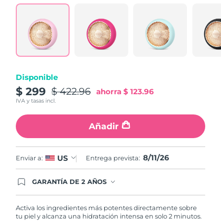
Turquía
Entrega prevista
8/11/26
Emiratos Árabes
Entrega prevista
8/11/26
Unidos
Reino Unido
Entrega prevista
8/10/26
Disponible
$ 299
$ 422.96
ahorra
$ 123.96
Estados Unidos
Entrega prevista
8/11/26
IVA y tasas incl.
Uzbekistán
Entrega prevista
8/15/26
Añadir
Vietnam
Entrega prevista
8/16/26
8/11/26
US
Enviar a:
Entrega prevista:
GARANTÍA DE 2 AÑOS
Regístrate hoy y tendrás cobertura total de la
garantía FOREO. Esto quiere decir que, en caso
de tener algún problema durante los 2 años
Activa los ingredientes más potentes directamente sobre
posteriores a tu compra, FOREO te remplazará el
tu piel y alcanza una hidratación intensa en solo 2 minutos.