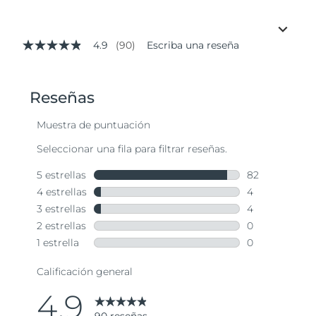
4.9
(90)
Escriba una reseña
4.9
de
5
estrellas,
valor
medio
de
valoración.
Read
90
Reviews.
Enlace
en
la
misma
página.