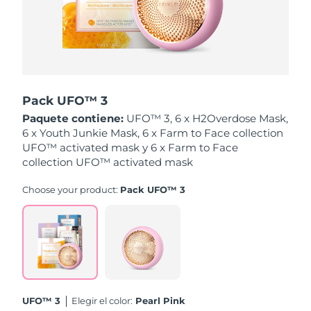
Singapur
Entrega prevista
8/12/26
Eslovaquia
Entrega prevista
8/10/26
Eslovenia
Entrega prevista
8/10/26
Pack UFO™ 3
Sudáfrica
Entrega prevista
8/18/26
Paquete contiene:
UFO™ 3, 6 x H2Overdose Mask,
6 x Youth Junkie Mask, 6 x Farm to Face collection
Corea del Sur
Entrega prevista
8/12/26
UFO™ activated mask y 6 x Farm to Face
collection UFO™ activated mask
España
Entrega prevista
8/10/26
Choose your product:
Pack UFO™ 3
Suecia
Entrega prevista
8/10/26
Suiza
Entrega prevista
8/10/26
Taiwán
Entrega prevista
8/15/26
UFO™ 3
Elegir el color:
Pearl Pink
Tailandia
Entrega prevista
8/14/26