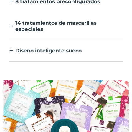
8 tratamientos preconfigurados
Sólo tienes que pulsar un botón. Ajusta tus
preferencias desde la aplicación.
14 tratamientos de mascarillas
especiales
La combinación perfecta de tecnologías
para potenciar los ingredientes de tu
Diseño inteligente sueco
mascarilla.
100% resistente al agua y ultrahigiénico.
Hasta 40 minutos de uso por carga USB.