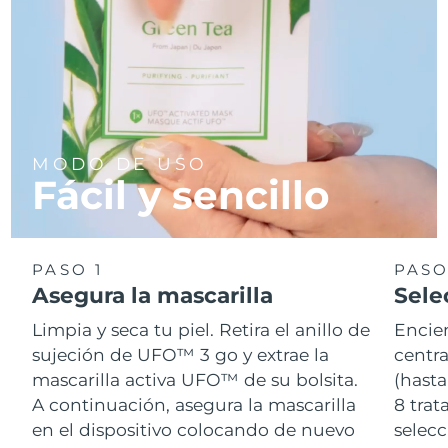
MODO DE USO
Fácil y sencillo
PASO 1
PASO
Asegura la mascarilla
Sele
Limpia y seca tu piel. Retira el anillo de
Encie
sujeción de UFO™ 3 go y extrae la
centra
mascarilla activa UFO™ de su bolsita.
(hasta
A continuación, asegura la mascarilla
8 tra
en el dispositivo colocando de nuevo
selecc