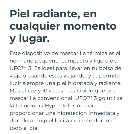
RUTINA SUECAS DE BELLEZA
Austria
Entrega prevista
9/8/26
Piel radiante, en
cualquier momento
Baréin
Entrega prevista
10/8/26
y lugar.
Limpieza facial
Lifting facial
Bélgica
Entrega prevista
9/8/26
LUNA™ 4 pack
BEAR™ 2 pack
Bermudas
Entrega prevista
15/8/26
Este dispositivo de mascarilla térmica es el
Anti-aging massage
Microcurrent toning
hermano pequeño, compacto y ligero de
Bosnia y Herzegovina
Entrega prevista
12/8/26
UFO™ 3. Es ideal para llevar en tu bolso de
Hidratación
Cuidado bucal
viaje o cuando estés viajando, y te permite
LUNA™ 4 Plus
BEAR™ 2 go
Brunéi
Entrega prevista
14/8/26
UFO™ 3 pack
issa™ 4
lucir siempre una piel hidratada y radiante.
Massage, LED heating
Microcurrent toning on-the-go
TRATAMIENTO ANTIEDAD FAQ™
Más eficaz y 10 veces más rápido que una
Deep facial hydration
Hybrid silicone sonic toothbrush
Bulgaria
Entrega prevista
9/8/26
mascarilla convencional, UFO™ 3 go utiliza
NEW
la tecnología Hyper-Infusion para
LUNA™ 4 Men
BEAR™ 2 eyes & lips
Canadá
Entrega prevista
13/8/26
UFO™ 3 LED
issa™ 4 plus
proporcionar una hidratación inmediata y
For men, anti-aging massage
Microcurrent line smoothing device
Near-infrared and red light therapy
duradera. Tu piel lucirá radiante durante
Smart hybrid silicone sonic toothbrush
Chile
Entrega prevista
13/8/26
device
Antiedad
Tratamientos LED
todo el día.