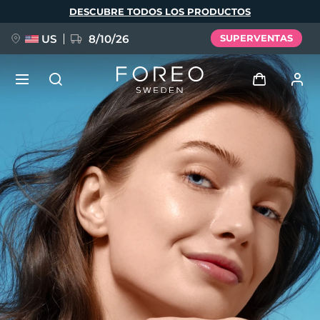
Pasar
DESCUBRE TODOS LOS PRODUCTOS
al
contenido
principal
US
8/10/26
SUPERVENTAS
NUEVO
Iniciar sesión
Idioma
BREAKING NEWS
Perfil de usuario
English
Deutsch
Español
Mis dispositivos
FAQ™ Pure Beauty-Tech Elixir
Français
Italiano
Português
Mis pedidos
Polski
Svenska
Русский
Türkçe
简体中文
繁體中文
Mis direcciones
issa™ Teeth Whitening Set
Mis suscripciones