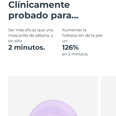
Clínicamente
Filipinas
Entrega prevista
12/8/26
probado para...
Polonia
Entrega prevista
10/8/26
Ser más eficaz que una
Aumentar la
Portugal
mascarilla de sábana, y
hidratación de la piel
Entrega prevista
9/8/26
en sólo
un
2 minutos.
126%
Puerto Rico
Entrega prevista
11/8/26
en 2 minutos.
Catar
Entrega prevista
10/8/26
Reunión
Entrega prevista
14/8/26
Rumanía
Entrega prevista
9/8/26
Rusia
Entrega prevista
17/8/26
Arabia Saudí
Entrega prevista
10/8/26