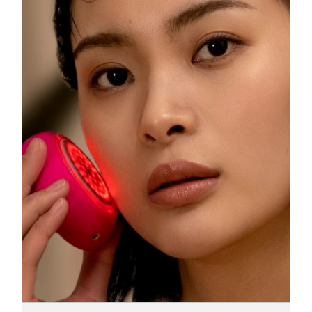
RAE de Macao
Entrega prevista
8/10/26
(China)
Malasia
Entrega prevista
8/11/26
Malta
Entrega prevista
8/8/26
México
Entrega prevista
8/12/26
Mónaco
Entrega prevista
8/9/26
Países Bajos
Entrega prevista
8/8/26
Nueva Zelanda
Entrega prevista
8/8/26
Noruega
Entrega prevista
8/8/26
Omán
Entrega prevista
8/11/26