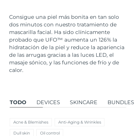
País de envío
Consigue una piel más bonita en tan solo
Estados Unidos
Entrega prevista
8/9/26
dos minutos con nuestro tratamiento de
FAQ™ Dual LED Panel
mascarilla facial. Ha sido clínicamente
Reino Unido
Entrega prevista
8/8/26
probado que UFO
™
aumenta un 126% la
POPULAR
hidratación de la piel y reduce la apariencia
España
Entrega prevista
8/8/26
de las arrugas gracias a las luces LED, el
Australia
masaje sónico, y las funciones de frío y de
Entrega prevista
8/11/26
calor.
Francia
Entrega prevista
8/8/26
Sorpresas especiales
Superventas
Alemania
Entrega prevista
8/8/26
TODO
DEVICES
SKINCARE
BUNDLES
Canadá
Entrega prevista
8/12/26
Terapia de luz roja
Acne & Blemishes
Anti-Aging & Wrinkles
Australia
Entrega prevista
8/11/26
Dull skin
Oil control