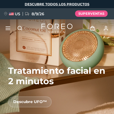
Pasar
DESCUBRE TODOS LOS PRODUCTOS
al
contenido
principal
US
8/9/26
SUPERVENTAS
NUEVO
Iniciar sesión
Idioma
BREAKING NEWS
Perfil de usuario
Tratamiento facial en
English
Deutsch
Español
Mis dispositivos
FAQ™ Pure Beauty-Tech Elixir
Français
Italiano
Português
2 minutos
Mis pedidos
Polski
Svenska
Русский
Türkçe
简体中文
繁體中文
Mis direcciones
Descubre UFO™
issa™ Teeth Whitening Set
Mis suscripciones