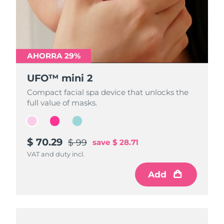
AHORRA 29%
AHORRA 29%
AHORRA 29%
UFO™ mini 2
UFO™ mini 2
UFO™ mini 2
Compact facial spa device that unlocks the
Compact facial spa device that unlocks the
Compact facial spa device that unlocks the
full value of masks.
full value of masks.
full value of masks.
$ 70.29
$ 70.29
$ 70.29
$ 99
$ 99
$ 99
save
save
save
$ 28.71
$ 28.71
$ 28.71
VAT and duty incl.
VAT and duty incl.
VAT and duty incl.
Add
Add
Add