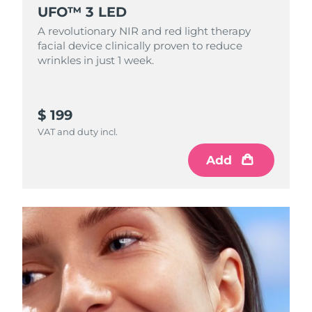
UFO™ 3 LED
Filipinas
Entrega prevista
8/11/26
A revolutionary NIR and red light therapy
facial device clinically proven to reduce
wrinkles in just 1 week.
Polonia
Entrega prevista
8/9/26
Portugal
Entrega prevista
8/8/26
$ 199
Puerto Rico
Entrega prevista
8/10/26
VAT and duty incl.
Catar
Add
Entrega prevista
8/9/26
Reunión
Entrega prevista
8/13/26
Rumanía
Entrega prevista
8/8/26
Rusia
Entrega prevista
8/16/26
Arabia Saudí
Entrega prevista
8/9/26