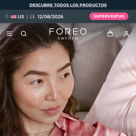
Pasar
DESCUBRE TODOS LOS PRODUCTOS
al
contenido
principal
US
12/08/2026
SUPERVENTAS
NUEVO
Iniciar sesión
Idioma
BREAKING NEWS
Perfil de usuario
English
Deutsch
Español
Mis dispositivos
FAQ™ Pure Beauty-Tech Elixir
Français
Italiano
Português
Mis pedidos
Polski
Svenska
Русский
Türkçe
简体中文
繁體中文
Mis direcciones
issa™ Teeth Whitening Set
Mis suscripciones