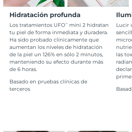
Advanced pore care essentials
For healthy hair
18% PAP
Israel
Entrega prevista
8/15/26
Cosméticos
Hombres
Hidratación profunda
Ilum
Italia
Entrega prevista
8/11/26
Los tratamientos UFO
mini 2 hidratan
Lucir 
TM
tu piel de forma inmediata y duradera.
sencil
Japón
Entrega prevista
8/14/26
Ha sido probado clínicamente que
microc
Comprar todo
aumentan los niveles de hidratación
nutrie
Jersey
Entrega prevista
8/16/26
de la piel un 126% en sólo 2 minutos,
las to
manteniendo su efecto durante más
radian
Kazajistán
Entrega prevista
8/13/26
de 6 horas.
declar
FOREO APP
Kuwait
primer
Entrega prevista
8/11/26
Basado en pruebas clínicas de
ACERCA DE
terceros
Basad
Letonia
Entrega prevista
8/11/26
Líbano
Entrega prevista
8/12/26
Lituania
Entrega prevista
8/11/26
Luxemburgo
Entrega prevista
8/11/26