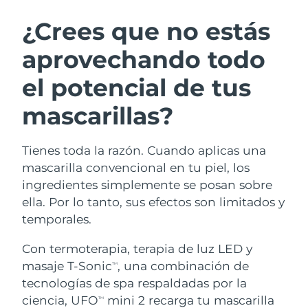
RUTINA SUECAS DE BELLEZA
Austria
Entrega prevista
8/11/26
¿Crees que no estás
aprovechando todo
Baréin
Entrega prevista
8/12/26
el potencial de tus
Limpieza facial
Lifting facial
Bélgica
Entrega prevista
8/11/26
LUNA™ 4 pack
BEAR™ 2 pack
mascarillas?
Bermudas
Entrega prevista
8/17/26
Anti-aging massage
Microcurrent toning
Tienes toda la razón. Cuando aplicas una
Bosnia y Herzegovina
Entrega prevista
8/14/26
Hidratación
Cuidado bucal
mascarilla convencional en tu piel, los
LUNA™ 4 Plus
BEAR™ 2 go
Brunéi
ingredientes simplemente se posan sobre
Entrega prevista
8/16/26
UFO™ 3 pack
issa™ 4
Massage, LED heating
Microcurrent toning on-the-go
ella. Por lo tanto, sus efectos son limitados y
TRATAMIENTO ANTIEDAD FAQ™
Deep facial hydration
Hybrid silicone sonic toothbrush
Bulgaria
Entrega prevista
8/11/26
temporales.
NEW
LUNA™ 4 Men
BEAR™ 2 eyes & lips
Canadá
Con termoterapia, terapia de luz LED y
Entrega prevista
8/15/26
UFO™ 3 LED
issa™ 4 plus
For men, anti-aging massage
Microcurrent line smoothing device
masaje T-Sonic
, una combinación de
TM
Near-infrared and red light therapy
Smart hybrid silicone sonic toothbrush
Chile
Entrega prevista
8/15/26
tecnologías de spa respaldadas por la
device
Antiedad
Tratamientos LED
ciencia, UFO
mini 2 recarga tu mascarilla
TM