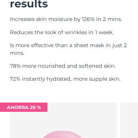
results
Filipinas
Entrega prevista
8/14/26
Increases skin moisture by 126% in 2 mins.
Polonia
Entrega prevista
8/12/26
Reduces the look of wrinkles in 1 week.
Portugal
Entrega prevista
8/11/26
Is more effective than a sheet mask in just 2
mins.
Puerto Rico
Entrega prevista
8/13/26
78% more nourished and softened skin.
Catar
Entrega prevista
8/12/26
72% instantly hydrated, more supple skin.
Reunión
Entrega prevista
8/16/26
Rumanía
Entrega prevista
8/11/26
AHORRA 29 %
Rusia
Entrega prevista
8/19/26
Arabia Saudí
Entrega prevista
8/12/26