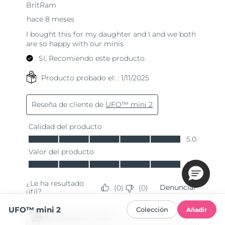
UFO™ mini 2
Colección
Añadir