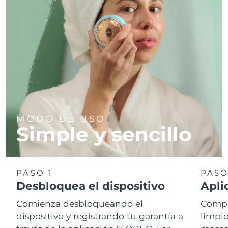
MODO DE USO
Simple y sencillo
PASO 1
PASO
Desbloquea el dispositivo
Apli
Comienza desbloqueando el
Compr
dispositivo y registrando tu garantía a
limpio