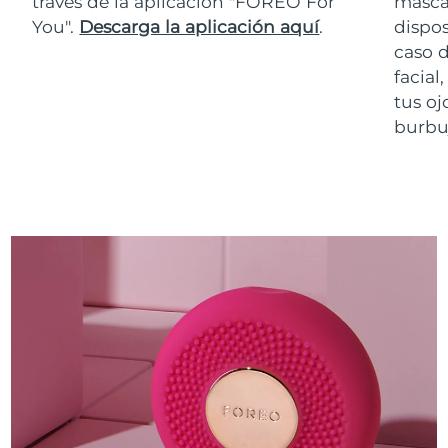
través de la aplicación "FOREO For
masca
You".
Descarga la aplicación aquí
.
dispos
caso 
facial
tus oj
burbuj