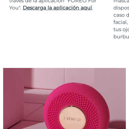
través de la aplicación "FOREO For
masca
You".
Descarga la aplicación aquí
.
dispos
caso 
facial
tus oj
burbuj