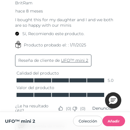
UFO™ mini 2
Colección
Añadir