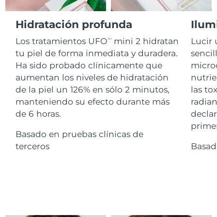
Advanced pore care essentials
For healthy hair
18% PAP
Israel
Entrega prevista
8/14/26
Cosméticos
Hombres
Hidratación profunda
Ilum
Italia
Entrega prevista
8/10/26
Los tratamientos UFO
mini 2 hidratan
Lucir 
TM
tu piel de forma inmediata y duradera.
sencil
Japón
Entrega prevista
8/13/26
Ha sido probado clínicamente que
microc
Comprar todo
aumentan los niveles de hidratación
nutrie
Jersey
Entrega prevista
8/15/26
de la piel un 126% en sólo 2 minutos,
las to
manteniendo su efecto durante más
radian
Kazajistán
Entrega prevista
8/12/26
de 6 horas.
declar
FOREO APP
Kuwait
primer
Entrega prevista
8/10/26
Basado en pruebas clínicas de
ACERCA DE
terceros
Basad
Letonia
Entrega prevista
8/10/26
Líbano
Entrega prevista
8/11/26
Lituania
Entrega prevista
8/10/26
Luxemburgo
Entrega prevista
8/10/26