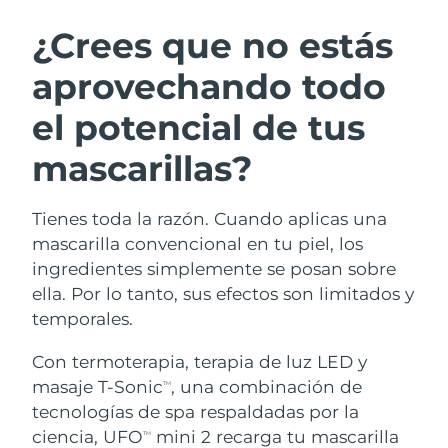
RUTINA SUECAS DE BELLEZA
Austria
Entrega prevista
8/10/26
¿Crees que no estás
aprovechando todo
Baréin
Entrega prevista
8/11/26
el potencial de tus
Limpieza facial
Lifting facial
Bélgica
Entrega prevista
8/10/26
LUNA™ 4 pack
BEAR™ 2 pack
mascarillas?
Bermudas
Entrega prevista
8/16/26
Anti-aging massage
Microcurrent toning
Tienes toda la razón. Cuando aplicas una
Bosnia y Herzegovina
Entrega prevista
8/13/26
Hidratación
Cuidado bucal
mascarilla convencional en tu piel, los
LUNA™ 4 Plus
BEAR™ 2 go
Brunéi
ingredientes simplemente se posan sobre
Entrega prevista
8/15/26
UFO™ 3 pack
issa™ 4
Massage, LED heating
Microcurrent toning on-the-go
ella. Por lo tanto, sus efectos son limitados y
TRATAMIENTO ANTIEDAD FAQ™
Deep facial hydration
Hybrid silicone sonic toothbrush
Bulgaria
Entrega prevista
8/10/26
temporales.
NEW
LUNA™ 4 Men
BEAR™ 2 eyes & lips
Canadá
Con termoterapia, terapia de luz LED y
Entrega prevista
8/14/26
UFO™ 3 LED
issa™ 4 plus
For men, anti-aging massage
Microcurrent line smoothing device
masaje T-Sonic
, una combinación de
TM
Near-infrared and red light therapy
Smart hybrid silicone sonic toothbrush
Chile
Entrega prevista
8/14/26
tecnologías de spa respaldadas por la
device
Antiedad
Tratamientos LED
ciencia, UFO
mini 2 recarga tu mascarilla
TM