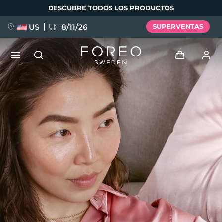
Pasar
DESCUBRE TODOS LOS PRODUCTOS
al
contenido
principal
US
8/11/26
SUPERVENTAS
NUEVO
Iniciar sesión
Idioma
BREAKING NEWS
Perfil de usuario
English
Deutsch
Español
Mis dispositivos
FAQ™ Pure Beauty-Tech Elixir
Français
Italiano
Português
Mis pedidos
Polski
Svenska
Русский
Türkçe
简体中文
繁體中文
Mis direcciones
issa™ Teeth Whitening Set
Mis suscripciones