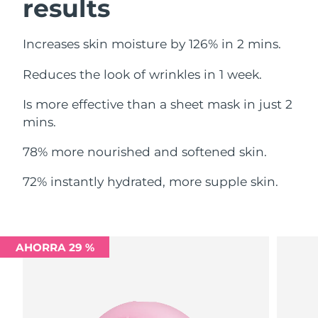
results
Filipinas
Entrega prevista
8/13/26
Increases skin moisture by 126% in 2 mins.
Polonia
Entrega prevista
8/11/26
Reduces the look of wrinkles in 1 week.
Portugal
Entrega prevista
8/10/26
Is more effective than a sheet mask in just 2
mins.
Puerto Rico
Entrega prevista
8/12/26
78% more nourished and softened skin.
Catar
Entrega prevista
8/11/26
72% instantly hydrated, more supple skin.
Reunión
Entrega prevista
8/15/26
Rumanía
Entrega prevista
8/10/26
AHORRA 29 %
Rusia
Entrega prevista
8/18/26
Arabia Saudí
Entrega prevista
8/11/26