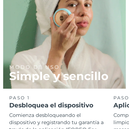
MODO DE USO
Simple y sencillo
PASO 1
PASO
Desbloquea el dispositivo
Apli
Comienza desbloqueando el
Compr
dispositivo y registrando tu garantía a
limpio