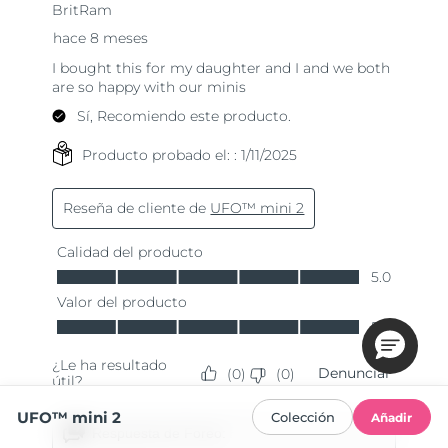
UFO™ mini 2
Colección
Añadir