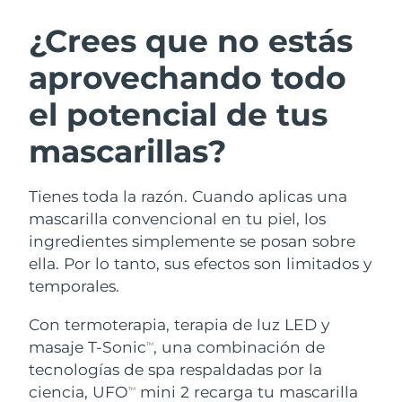
RUTINA SUECAS DE BELLEZA
Austria
Entrega prevista
8/11/26
¿Crees que no estás
aprovechando todo
Baréin
Entrega prevista
8/12/26
el potencial de tus
Limpieza facial
Lifting facial
Bélgica
Entrega prevista
8/11/26
LUNA™ 4 pack
BEAR™ 2 pack
mascarillas?
Bermudas
Entrega prevista
8/17/26
Anti-aging massage
Microcurrent toning
Tienes toda la razón. Cuando aplicas una
Bosnia y Herzegovina
Entrega prevista
8/14/26
Hidratación
Cuidado bucal
mascarilla convencional en tu piel, los
LUNA™ 4 Plus
BEAR™ 2 go
Brunéi
ingredientes simplemente se posan sobre
Entrega prevista
8/16/26
UFO™ 3 pack
issa™ 4
Massage, LED heating
Microcurrent toning on-the-go
ella. Por lo tanto, sus efectos son limitados y
TRATAMIENTO ANTIEDAD FAQ™
Deep facial hydration
Hybrid silicone sonic toothbrush
Bulgaria
Entrega prevista
8/11/26
temporales.
NEW
LUNA™ 4 Men
BEAR™ 2 eyes & lips
Canadá
Con termoterapia, terapia de luz LED y
Entrega prevista
8/15/26
UFO™ 3 LED
issa™ 4 plus
For men, anti-aging massage
Microcurrent line smoothing device
masaje T-Sonic
, una combinación de
TM
Near-infrared and red light therapy
Smart hybrid silicone sonic toothbrush
Chile
Entrega prevista
8/15/26
tecnologías de spa respaldadas por la
device
Antiedad
Tratamientos LED
ciencia, UFO
mini 2 recarga tu mascarilla
TM