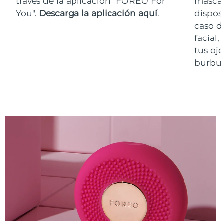
través de la aplicación "FOREO For
masca
You".
Descarga la aplicación aquí
.
dispos
caso 
facial
tus oj
burbuj