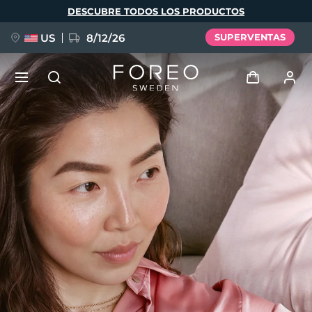
Pasar
DESCUBRE TODOS LOS PRODUCTOS
al
contenido
principal
US
8/12/26
SUPERVENTAS
NUEVO
Iniciar sesión
Idioma
BREAKING NEWS
Perfil de usuario
English
Deutsch
Español
Mis dispositivos
FAQ™ Pure Beauty-Tech Elixir
Français
Italiano
Português
Mis pedidos
Polski
Svenska
Русский
Türkçe
简体中文
繁體中文
Mis direcciones
issa™ Teeth Whitening Set
Mis suscripciones