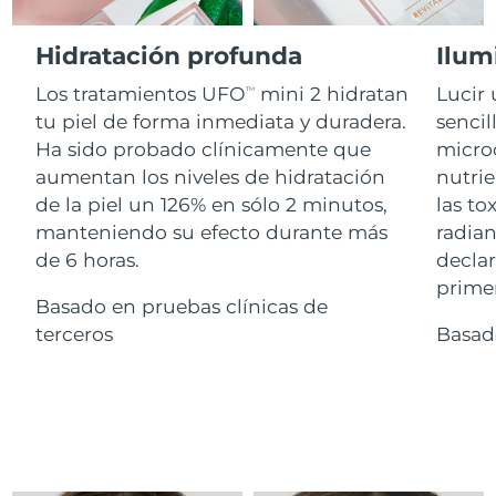
Advanced pore care essentials
For healthy hair
18% PAP
Israel
Entrega prevista
8/15/26
Cosméticos
Hombres
Hidratación profunda
Ilum
Italia
Entrega prevista
8/11/26
Los tratamientos UFO
mini 2 hidratan
Lucir 
TM
tu piel de forma inmediata y duradera.
sencil
Japón
Entrega prevista
8/14/26
Ha sido probado clínicamente que
microc
Comprar todo
aumentan los niveles de hidratación
nutrie
Jersey
Entrega prevista
8/16/26
de la piel un 126% en sólo 2 minutos,
las to
manteniendo su efecto durante más
radian
Kazajistán
Entrega prevista
8/13/26
de 6 horas.
declar
FOREO APP
Kuwait
primer
Entrega prevista
8/11/26
Basado en pruebas clínicas de
ACERCA DE
terceros
Basad
Letonia
Entrega prevista
8/11/26
Líbano
Entrega prevista
8/12/26
Lituania
Entrega prevista
8/11/26
Luxemburgo
Entrega prevista
8/11/26