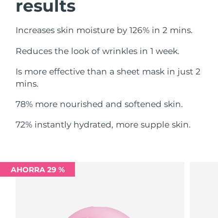
results
Filipinas
Entrega prevista
8/14/26
Increases skin moisture by 126% in 2 mins.
Polonia
Entrega prevista
8/12/26
Reduces the look of wrinkles in 1 week.
Portugal
Entrega prevista
8/11/26
Is more effective than a sheet mask in just 2
mins.
Puerto Rico
Entrega prevista
8/13/26
78% more nourished and softened skin.
Catar
Entrega prevista
8/12/26
72% instantly hydrated, more supple skin.
Reunión
Entrega prevista
8/16/26
Rumanía
Entrega prevista
8/11/26
AHORRA 29 %
Rusia
Entrega prevista
8/19/26
Arabia Saudí
Entrega prevista
8/12/26