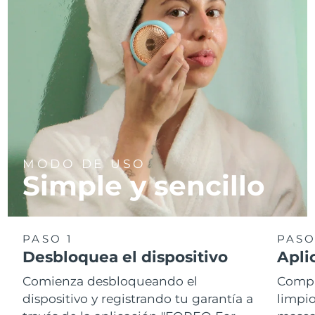
MODO DE USO
Simple y sencillo
PASO 1
PASO
Desbloquea el dispositivo
Apli
Comienza desbloqueando el
Compr
dispositivo y registrando tu garantía a
limpio