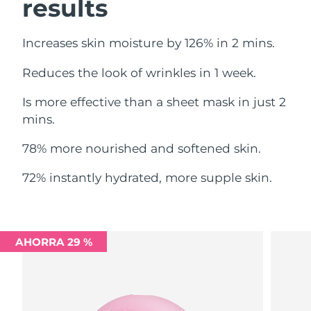
results
Filipinas
Entrega prevista
8/11/26
Increases skin moisture by 126% in 2 mins.
Polonia
Entrega prevista
8/9/26
Reduces the look of wrinkles in 1 week.
Portugal
Entrega prevista
8/8/26
Is more effective than a sheet mask in just 2
mins.
Puerto Rico
Entrega prevista
8/10/26
78% more nourished and softened skin.
Catar
Entrega prevista
8/9/26
72% instantly hydrated, more supple skin.
Reunión
Entrega prevista
8/13/26
Rumanía
Entrega prevista
8/8/26
AHORRA 29 %
Rusia
Entrega prevista
8/16/26
Arabia Saudí
Entrega prevista
8/9/26