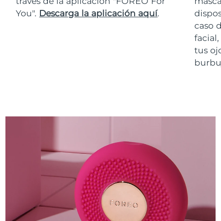
través de la aplicación "FOREO For
masca
You".
Descarga la aplicación aquí
.
dispos
caso 
facial
tus oj
burbuj