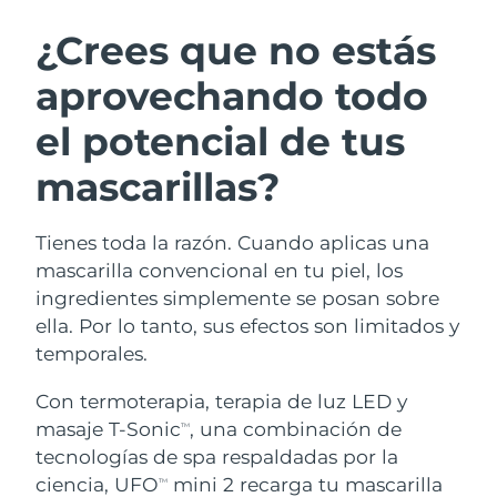
RUTINA SUECAS DE BELLEZA
Austria
Entrega prevista
8/8/26
¿Crees que no estás
aprovechando todo
Baréin
Entrega prevista
8/9/26
el potencial de tus
Limpieza facial
Lifting facial
Bélgica
Entrega prevista
8/8/26
LUNA™ 4 pack
BEAR™ 2 pack
mascarillas?
Bermudas
Entrega prevista
8/14/26
Anti-aging massage
Microcurrent toning
Tienes toda la razón. Cuando aplicas una
Bosnia y Herzegovina
Entrega prevista
8/11/26
Hidratación
Cuidado bucal
mascarilla convencional en tu piel, los
LUNA™ 4 Plus
BEAR™ 2 go
Brunéi
ingredientes simplemente se posan sobre
Entrega prevista
8/13/26
UFO™ 3 pack
issa™ 4
Massage, LED heating
Microcurrent toning on-the-go
ella. Por lo tanto, sus efectos son limitados y
TRATAMIENTO ANTIEDAD FAQ™
Deep facial hydration
Hybrid silicone sonic toothbrush
Bulgaria
Entrega prevista
8/8/26
temporales.
NEW
LUNA™ 4 Men
BEAR™ 2 eyes & lips
Canadá
Con termoterapia, terapia de luz LED y
Entrega prevista
8/12/26
UFO™ 3 LED
issa™ 4 plus
For men, anti-aging massage
Microcurrent line smoothing device
masaje T-Sonic
, una combinación de
TM
Near-infrared and red light therapy
Smart hybrid silicone sonic toothbrush
Chile
Entrega prevista
8/12/26
tecnologías de spa respaldadas por la
device
Antiedad
Tratamientos LED
ciencia, UFO
mini 2 recarga tu mascarilla
TM