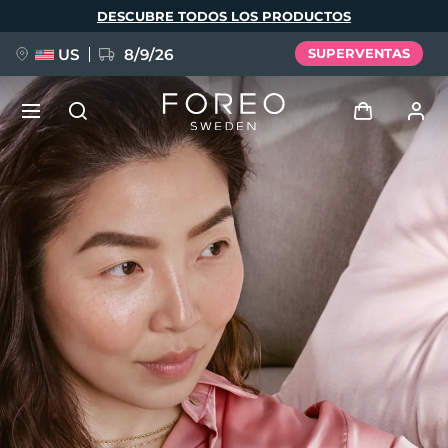
Pasar
DESCUBRE TODOS LOS PRODUCTOS
al
contenido
principal
US
8/9/26
SUPERVENTAS
NUEVO
Iniciar sesión
Idioma
BREAKING NEWS
Perfil de usuario
English
Deutsch
Español
Mis dispositivos
FAQ™ Pure Beauty-Tech Elixir
Français
Italiano
Português
Mis pedidos
Polski
Svenska
Русский
Türkçe
简体中文
繁體中文
Mis direcciones
issa™ Teeth Whitening Set
Mis suscripciones