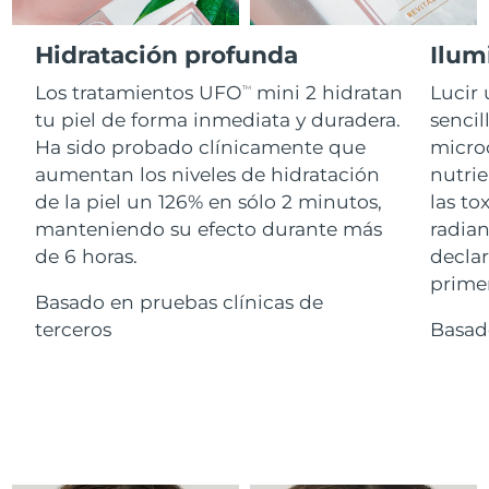
Advanced pore care essentials
For healthy hair
18% PAP
Israel
Entrega prevista
8/12/26
Cosméticos
Hombres
Hidratación profunda
Ilum
Italia
Entrega prevista
8/8/26
Los tratamientos UFO
mini 2 hidratan
Lucir 
TM
tu piel de forma inmediata y duradera.
sencil
Japón
Entrega prevista
8/11/26
Ha sido probado clínicamente que
microc
Comprar todo
aumentan los niveles de hidratación
nutrie
Jersey
Entrega prevista
8/13/26
de la piel un 126% en sólo 2 minutos,
las to
manteniendo su efecto durante más
radian
Kazajistán
Entrega prevista
8/10/26
de 6 horas.
declar
FOREO APP
Kuwait
primer
Entrega prevista
8/8/26
Basado en pruebas clínicas de
ACERCA DE
terceros
Basad
Letonia
Entrega prevista
8/8/26
Líbano
Entrega prevista
8/9/26
Lituania
Entrega prevista
8/8/26
Luxemburgo
Entrega prevista
8/8/26