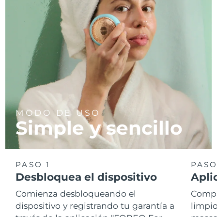
MODO DE USO
Simple y sencillo
PASO 1
PASO
Desbloquea el dispositivo
Apli
Comienza desbloqueando el
Compr
dispositivo y registrando tu garantía a
limpio