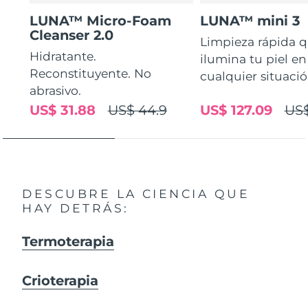
LUNA™ Micro-Foam
LUNA™ mini 3
Cleanser 2.0
Limpieza rápida 
Hidratante.
ilumina tu piel en
Reconstituyente. No
cualquier situaci
abrasivo.
US$ 31.88
US$ 44.9
US$ 127.09
US$
DESCUBRE LA CIENCIA QUE
HAY DETRÁS:
Termoterapia
Crioterapia