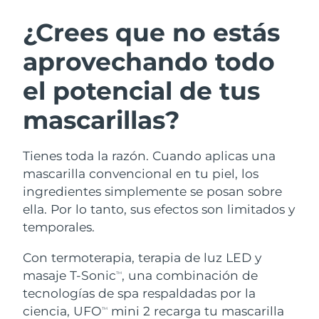
RUTINA SUECAS DE BELLEZA
Austria
Entrega prevista
8/10/26
¿Crees que no estás
aprovechando todo
Baréin
Entrega prevista
8/11/26
el potencial de tus
Limpieza facial
Lifting facial
Bélgica
Entrega prevista
8/10/26
LUNA™ 4 pack
BEAR™ 2 pack
mascarillas?
Bermudas
Entrega prevista
8/16/26
Anti-aging massage
Microcurrent toning
Tienes toda la razón. Cuando aplicas una
Bosnia y Herzegovina
Entrega prevista
8/13/26
Hidratación
Cuidado bucal
mascarilla convencional en tu piel, los
LUNA™ 4 Plus
BEAR™ 2 go
Brunéi
ingredientes simplemente se posan sobre
Entrega prevista
8/15/26
UFO™ 3 pack
issa™ 4
Massage, LED heating
Microcurrent toning on-the-go
ella. Por lo tanto, sus efectos son limitados y
TRATAMIENTO ANTIEDAD FAQ™
Deep facial hydration
Hybrid silicone sonic toothbrush
Bulgaria
Entrega prevista
8/10/26
temporales.
NEW
LUNA™ 4 Men
BEAR™ 2 eyes & lips
Canadá
Con termoterapia, terapia de luz LED y
Entrega prevista
8/14/26
UFO™ 3 LED
issa™ 4 plus
For men, anti-aging massage
Microcurrent line smoothing device
masaje T-Sonic
, una combinación de
TM
Near-infrared and red light therapy
Smart hybrid silicone sonic toothbrush
Chile
Entrega prevista
8/14/26
tecnologías de spa respaldadas por la
device
Antiedad
Tratamientos LED
ciencia, UFO
mini 2 recarga tu mascarilla
TM