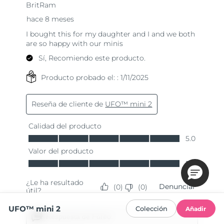
UFO™ mini 2
Colección
Añadir