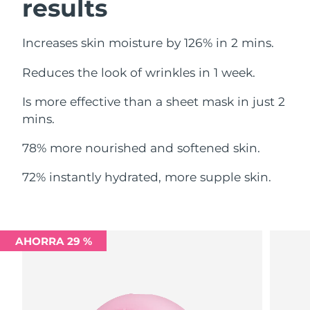
results
Filipinas
Entrega prevista
8/13/26
Increases skin moisture by 126% in 2 mins.
Polonia
Entrega prevista
8/11/26
Reduces the look of wrinkles in 1 week.
Portugal
Entrega prevista
8/10/26
Is more effective than a sheet mask in just 2
mins.
Puerto Rico
Entrega prevista
8/12/26
78% more nourished and softened skin.
Catar
Entrega prevista
8/11/26
72% instantly hydrated, more supple skin.
Reunión
Entrega prevista
8/15/26
Rumanía
Entrega prevista
8/10/26
AHORRA 29 %
Rusia
Entrega prevista
8/18/26
Arabia Saudí
Entrega prevista
8/11/26