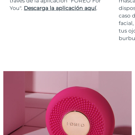
través de la aplicación "FOREO For
masca
You".
Descarga la aplicación aquí
.
dispos
caso 
facial
tus oj
burbuj