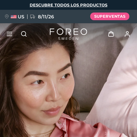
Pasar
DESCUBRE TODOS LOS PRODUCTOS
al
contenido
principal
US
8/11/26
SUPERVENTAS
NUEVO
Iniciar sesión
Idioma
BREAKING NEWS
Perfil de usuario
English
Deutsch
Español
Mis dispositivos
FAQ™ Pure Beauty-Tech Elixir
Français
Italiano
Português
Mis pedidos
Polski
Svenska
Русский
Türkçe
简体中文
繁體中文
Mis direcciones
issa™ Teeth Whitening Set
Mis suscripciones