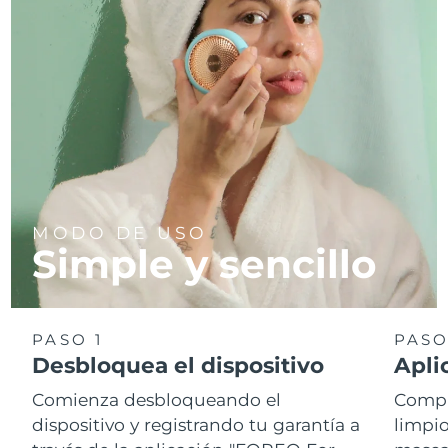
MODO DE USO
Simple y sencillo
PASO 1
PASO
Desbloquea el dispositivo
Apli
Comienza desbloqueando el
Compr
dispositivo y registrando tu garantía a
limpio