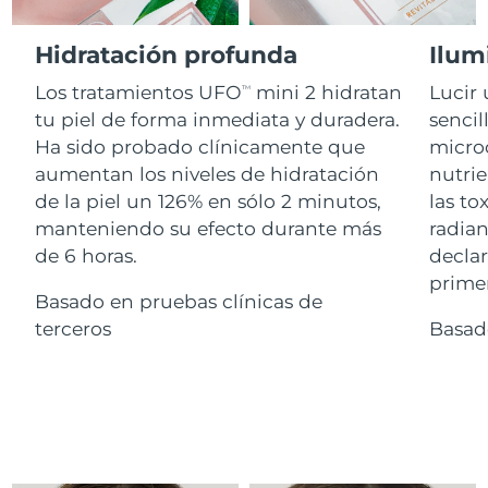
Advanced pore care essentials
For healthy hair
18% PAP
Israel
Entrega prevista
8/14/26
Cosméticos
Hombres
Hidratación profunda
Ilum
Italia
Entrega prevista
8/10/26
Los tratamientos UFO
mini 2 hidratan
Lucir 
TM
tu piel de forma inmediata y duradera.
sencil
Japón
Entrega prevista
8/13/26
Ha sido probado clínicamente que
microc
Comprar todo
aumentan los niveles de hidratación
nutrie
Jersey
Entrega prevista
8/15/26
de la piel un 126% en sólo 2 minutos,
las to
manteniendo su efecto durante más
radian
Kazajistán
Entrega prevista
8/12/26
de 6 horas.
declar
FOREO APP
Kuwait
primer
Entrega prevista
8/10/26
Basado en pruebas clínicas de
ACERCA DE
terceros
Basad
Letonia
Entrega prevista
8/10/26
Líbano
Entrega prevista
8/11/26
Lituania
Entrega prevista
8/10/26
Luxemburgo
Entrega prevista
8/10/26