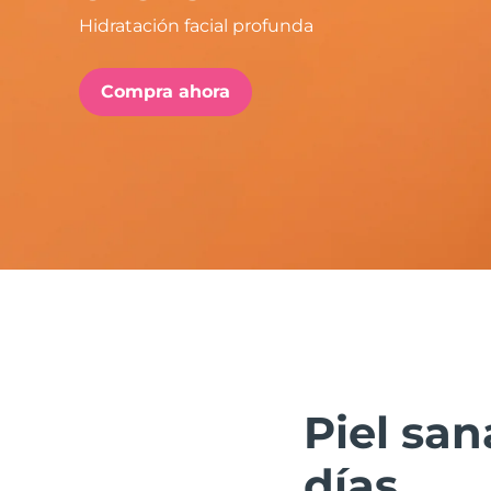
Hidratación facial profunda
issa™ Teeth Whitening Set
Compra ahora
FAQ™ Dual LED Panel
POPULAR
Sorpresas especiales
Superventas
Piel san
días.