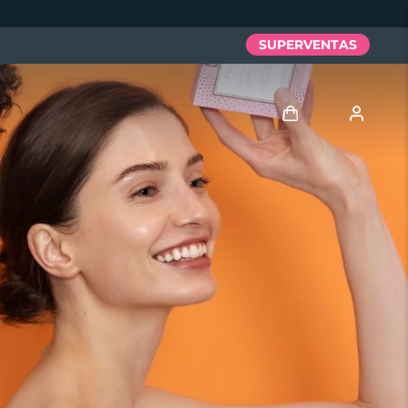
SUPERVENTAS
Iniciar sesión
Perfil de usuario
Mis dispositivos
Mis pedidos
Mis direcciones
Mis suscripciones