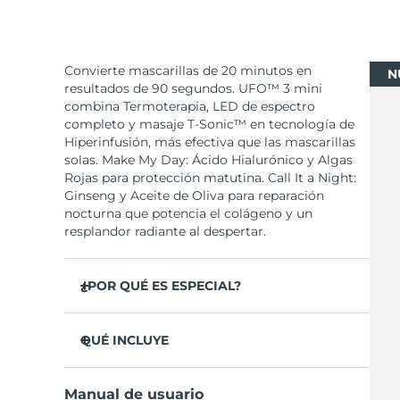
Convierte mascarillas de 20 minutos en
N
resultados de 90 segundos. UFO™ 3 mini
combina Termoterapia, LED de espectro
completo y masaje T-Sonic™ en tecnología de
Hiperinfusión, más efectiva que las mascarillas
solas. Make My Day: Ácido Hialurónico y Algas
Rojas para protección matutina. Call It a Night:
Ginseng y Aceite de Oliva para reparación
nocturna que potencia el colágeno y un
resplandor radiante al despertar.
¿POR QUÉ ES ESPECIAL?
Clínicamente probado: aumenta la
hidratación un 126% en 2 minutos y reduce las
QUÉ INCLUYE
arrugas en solo 1 semana.
UFO™ 3 mini
LED de espectro completo con 8 colores,
Manual de usuario