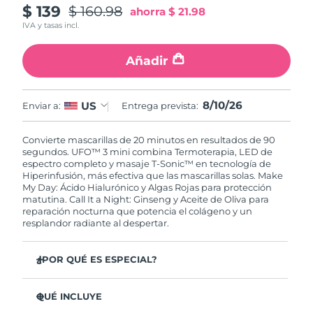
$ 139
$ 160.98
Singapur
ahorra
$ 21.98
Entrega prevista
8/11/26
IVA y tasas incl.
Eslovaquia
Entrega prevista
8/9/26
Añadir
Eslovenia
Entrega prevista
8/9/26
8/10/26
US
Enviar a:
Entrega prevista:
Sudáfrica
Entrega prevista
8/17/26
Convierte mascarillas de 20 minutos en resultados de 90
Corea del Sur
Entrega prevista
8/11/26
segundos. UFO™ 3 mini combina Termoterapia, LED de
espectro completo y masaje T-Sonic™ en tecnología de
España
Hiperinfusión, más efectiva que las mascarillas solas. Make
Entrega prevista
8/9/26
My Day: Ácido Hialurónico y Algas Rojas para protección
matutina. Call It a Night: Ginseng y Aceite de Oliva para
Suecia
Entrega prevista
8/9/26
reparación nocturna que potencia el colágeno y un
resplandor radiante al despertar.
Suiza
Entrega prevista
8/9/26
¿POR QUÉ ES ESPECIAL?
Taiwán
Entrega prevista
8/14/26
Clínicamente probado: aumenta la hidratación un 126%
en 2 minutos y reduce las arrugas en solo 1 semana.
QUÉ INCLUYE
Tailandia
Entrega prevista
8/13/26