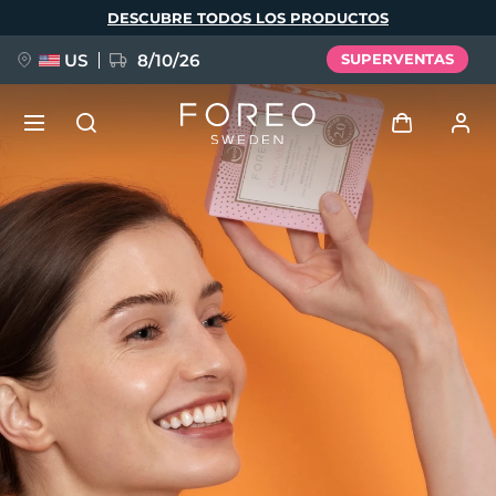
Pasar
DESCUBRE TODOS LOS PRODUCTOS
al
contenido
principal
US
8/10/26
SUPERVENTAS
NUEVO
Iniciar sesión
Idioma
BREAKING NEWS
Perfil de usuario
English
Deutsch
Español
Mis dispositivos
FAQ™ Pure Beauty-Tech Elixir
Français
Italiano
Português
Mis pedidos
Polski
Svenska
Русский
Türkçe
简体中文
繁體中文
Mis direcciones
issa™ Teeth Whitening Set
Mis suscripciones