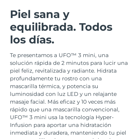
RUTINA SUECAS DE BELLEZA
Austria
Entrega prevista
8/9/26
Piel sana y
equilibrada. Todos
Baréin
Entrega prevista
8/10/26
los días.
Limpieza facial
Lifting facial
Bélgica
Entrega prevista
8/9/26
LUNA™ 4 pack
BEAR™ 2 pack
Bermudas
Entrega prevista
8/15/26
Te presentamos a UFO™ 3 mini, una
Anti-aging massage
Microcurrent toning
solución rápida de 2 minutos para lucir una
Bosnia y Herzegovina
Entrega prevista
8/12/26
piel feliz, revitalizada y radiante. Hidrata
Hidratación
Cuidado bucal
profundamente tu rostro con una
LUNA™ 4 Plus
BEAR™ 2 go
Brunéi
Entrega prevista
8/14/26
UFO™ 3 pack
issa™ 4
mascarilla térmica, y potencia su
Massage, LED heating
Microcurrent toning on-the-go
TRATAMIENTO ANTIEDAD FAQ™
luminosidad con luz LED y un relajante
Deep facial hydration
Hybrid silicone sonic toothbrush
Bulgaria
Entrega prevista
8/9/26
masaje facial.
Más eficaz y 10 veces más
NEW
rápido que una mascarilla convencional,
LUNA™ 4 Men
BEAR™ 2 eyes & lips
Canadá
Entrega prevista
8/13/26
UFO™ 3 LED
issa™ 4 plus
UFO™ 3 mini usa la tecnología Hyper-
For men, anti-aging massage
Microcurrent line smoothing device
Near-infrared and red light therapy
Infusion para aportar una hidratación
Smart hybrid silicone sonic toothbrush
Chile
Entrega prevista
8/13/26
device
Antiedad
Tratamientos LED
inmediata y duradera, manteniendo tu piel