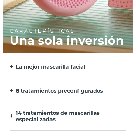
CARACTERÍSTICAS
Una sola inversión
La mejor mascarilla facial
Más eficaz que una mascarilla
convencional, y 10 veces más rápida.
8 tratamientos preconfigurados
Sólo tienes que pulsar un botón. Ajusta tus
preferencias desde la aplicación.
14 tratamientos de mascarillas
especializadas
La combinación perfecta de tecnologías
para potenciar los ingredientes de tu