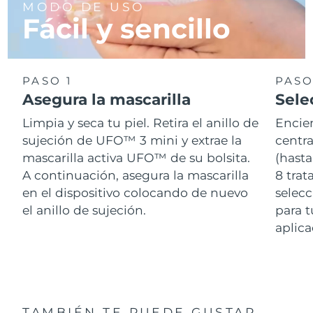
MODO DE USO
Fácil y sencillo
PASO 1
PASO
Asegura la mascarilla
Sele
Limpia y seca tu piel. Retira el anillo de
Encie
sujeción de UFO™ 3 mini y extrae la
centra
mascarilla activa UFO™ de su bolsita.
(hasta
A continuación, asegura la mascarilla
8 tra
en el dispositivo colocando de nuevo
selecc
el anillo de sujeción.
para t
aplica
TAMBIÉN TE PUEDE GUSTAR