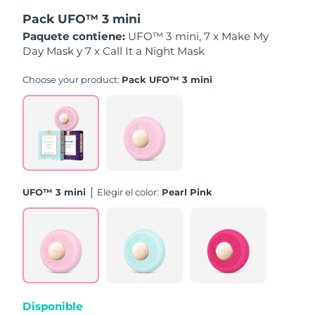
Pack UFO™ 3 mini
Filipinas
Entrega prevista
8/12/26
Paquete contiene:
UFO™ 3 mini, 7 x Make My
Day Mask y 7 x Call It a Night Mask
Polonia
Entrega prevista
8/10/26
Choose your product:
Pack UFO™ 3 mini
Portugal
Entrega prevista
8/9/26
Puerto Rico
Entrega prevista
8/11/26
Catar
Entrega prevista
8/10/26
UFO™ 3 mini
Elegir el color:
Pearl Pink
Reunión
Entrega prevista
8/14/26
Rumanía
Entrega prevista
8/9/26
Rusia
Entrega prevista
8/17/26
Arabia Saudí
Entrega prevista
8/10/26
Disponible