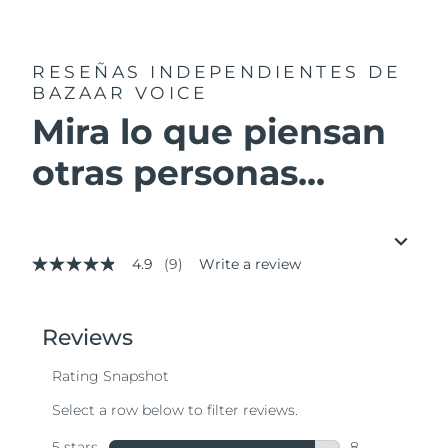
RESEÑAS INDEPENDIENTES
DE
BAZAAR VOICE
Mira lo que piensan
otras personas...
4.9
(9)
Write a review
4.9
out
of
5
stars,
average
rating
value.
Read
9
Reviews.
Same