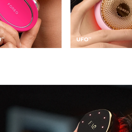
R
UFO
TM
TM