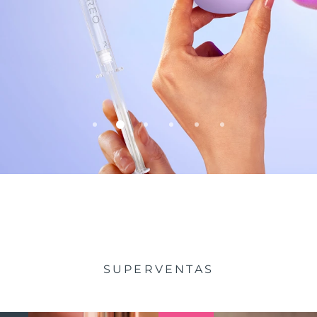
de silicona
SUPERVENTAS