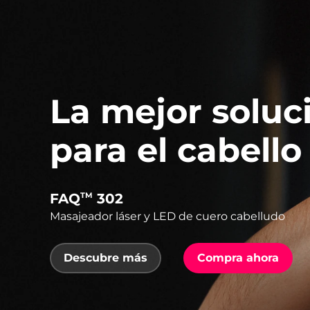
La mejor soluc
para el cabello
FAQ
302
TM
Masajeador láser y LED de cuero cabelludo
Descubre más
Compra ahora