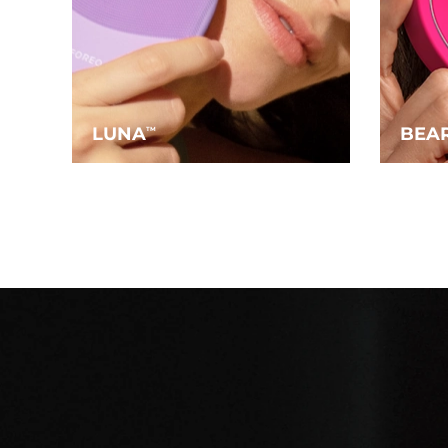
LUNA
BEA
TM