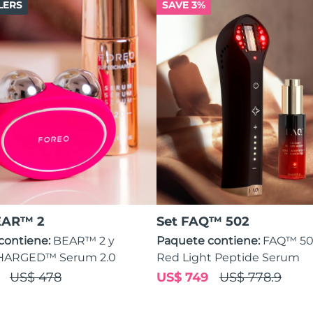
LERS
SAVE 3%
EAR™ 2
Set FAQ™ 502
contiene:
BEAR™ 2 y
Paquete contiene:
FAQ™ 50
ARGED™ Serum 2.0
Red Light Peptide Serum
US$ 478
US$ 749
US$ 778.9