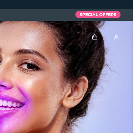
SPECIAL OFFERS
Iniciar sesión
Perfil de usuario
Mis dispositivos
Mis pedidos
Mis direcciones
Mis suscripciones