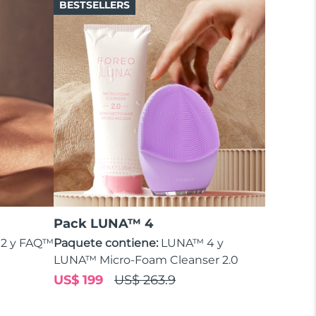
BESTSELLERS
Pack LUNA™ 4
2 y FAQ™
Paquete contiene:
LUNA™ 4 y
LUNA™ Micro-Foam Cleanser 2.0
US$ 199
US$ 263.9