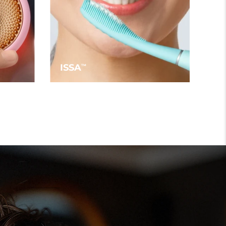
ISSA
TM