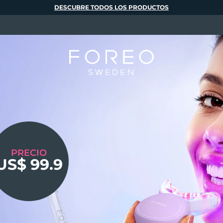
DESCUBRE TODOS LOS PRODUCTOS
PRECIO
HASTA UN
US$ 99.9
50%
HASTA UN
CON CÓDIGO
-50%
CON CÓDIGO