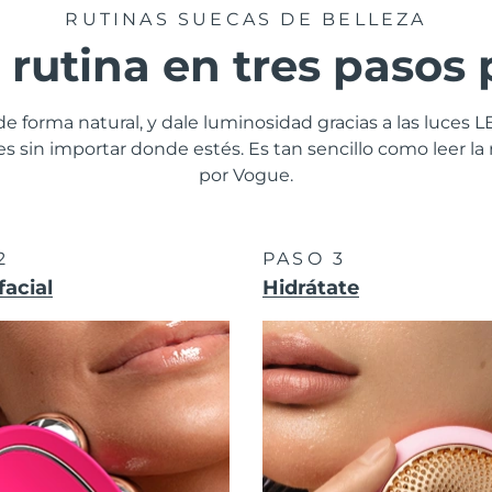
RUTINAS SUECAS DE BELLEZA
 rutina en tres pasos 
a de forma natural, y dale luminosidad gracias a las luces LED
les sin importar donde estés. Es tan sencillo como leer 
por Vogue.
 2
PASO 3
facial
Hidrátate