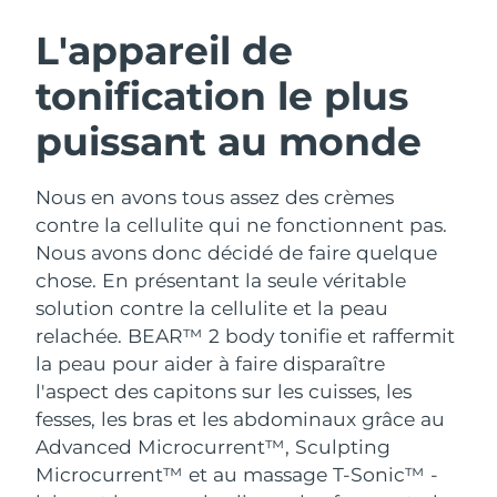
ROUTINE DE BEAUTÉ SUÉDOISE
Autriche
Livraison estimée
8/11/26
L'appareil de
tonification le plus
Bahreïn
Livraison estimée
8/12/26
puissant au monde
Nettoyage du visage
Lifting
Belgique
Livraison estimée
8/11/26
LUNA™ 4 coffret
BEAR™ 2 coffret
Bermudes
Livraison estimée
8/17/26
Nous en avons tous assez des crèmes
Anti-aging massage
Microcurrent toning
contre la cellulite qui ne fonctionnent pas.
Bosnie-Herzégovine
Livraison estimée
8/14/26
Nous avons donc décidé de faire quelque
Hydratation
Soin bucco-dentaire
chose. En présentant la seule véritable
LUNA™ 4 Plus
BEAR™ 2 go
Brunei
Livraison estimée
8/16/26
UFO™ 3 coffret
issa™ 4
solution contre la cellulite et la peau
Massage, LED heating
Microcurrent toning on-the-go
FAQ™ TRAITEMENT ANTI-ÂGE
relachée. BEAR™ 2 body tonifie et raffermit
Deep facial hydration
Hybrid silicone sonic toothbrush
Bulgarie
Livraison estimée
8/11/26
la peau pour aider à faire disparaître
NEW
l'aspect des capitons sur les cuisses, les
LUNA™ 4 Men
BEAR™ 2 eyes & lips
Canada
Livraison estimée
8/15/26
UFO™ 3 LED
issa™ 4 plus
fesses, les bras et les abdominaux grâce au
For men, anti-aging massage
Microcurrent line smoothing device
Near-infrared and red light therapy
Advanced Microcurrent™, Sculpting
Smart hybrid silicone sonic toothbrush
Chili
Livraison estimée
8/15/26
device
Anti-âge
Traitements LED
Microcurrent™ et au massage T-Sonic™ -