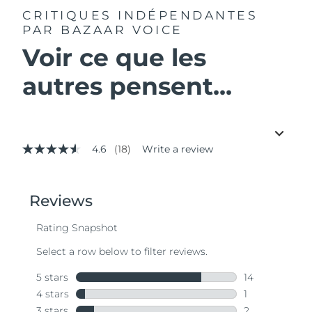
CRITIQUES INDÉPENDANTES
PAR BAZAAR VOICE
Voir ce que les
autres pensent...
4.6
(18)
Write a review
4.6
out
of
5
stars,
average
rating
value.
Read
18
Reviews.
Same
page
link.