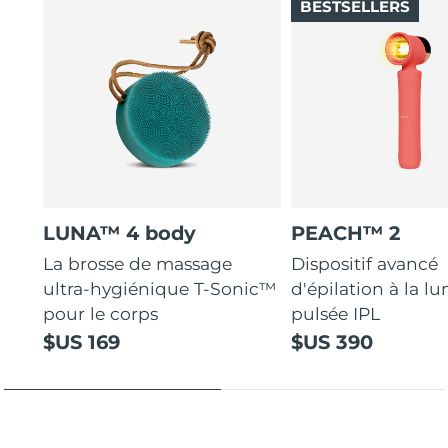
BESTSELLERS
LUNA™ 4 body
PEACH™ 2
La brosse de massage
Dispositif avancé
ultra-hygiénique T-Sonic™
d'épilation à la l
pour le corps
pulsée IPL
$US 169
$US 390