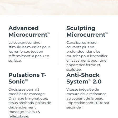
Advanced
Sculpting
Microcurrent
Microcurrent
TM
TM
Le courant continu
Canalise les micro-
stimule les muscles pour
courants plus en
les renforcer, tout en
profondeur dans les
raffermissant la peau en
muscles pour les tonifier
surface.
efficacement, pour une
apparence ferme et
sculptée.
Pulsations T-
Anti-Shock
Sonic
System
2.0
TM
TM
Choisissez parmi 5
Vitesse inégalée de
modèles de massage :
mesure de la résistance
Drainage lymphatique,
au courant de la peau.
tissus profonds, points de
Impressionnant 200x par
déclenchement,
seconde !
massage shiatsu &
réflexologie.