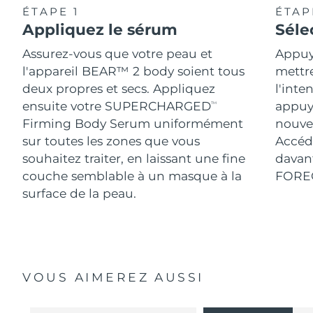
ÉTAPE 1
ÉTAP
Appliquez le sérum
Séle
Assurez-vous que votre peau et
Appuy
l'appareil BEAR™ 2 body soient tous
mettr
deux propres et secs. Appliquez
l'inte
ensuite votre SUPERCHARGED
appuy
TM
Firming Body Serum uniformément
nouve
sur toutes les zones que vous
Accéde
souhaitez traiter, en laissant une fine
davant
couche semblable à un masque à la
FORE
surface de la peau.
VOUS AIMEREZ AUSSI