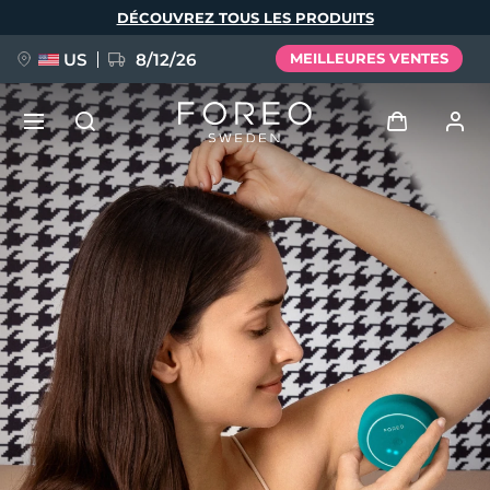
Aller
DÉCOUVREZ TOUS LES PRODUITS
au
contenu
principal
US
8/12/26
MEILLEURES VENTES
NOUVEAU
Se connecter
Langue
BREAKING NEWS
Profil de l'utilisateur
English
Deutsch
Español
Mes appareils
FAQ™ Pure Beauty-Tech Elixir
Français
Italiano
Português
Mes commandes
Polski
Svenska
Русский
Türkçe
简体中文
繁體中文
Mes adresses
issa™ Teeth Whitening Set
Mes abonnements