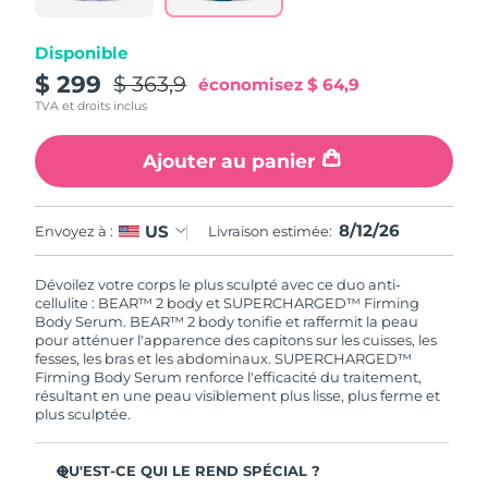
Singapour
Livraison estimée
8/13/26
Disponible
Slovaquie
Livraison estimée
8/11/26
$ 299
$ 363,9
économisez
$ 64,9
TVA et droits inclus
Slovénie
Livraison estimée
8/11/26
Ajouter au panier
Afrique du Sud
Livraison estimée
8/19/26
Corée du Sud
Livraison estimée
8/13/26
8/12/26
US
Envoyez à :
Livraison estimée:
Espagne
Livraison estimée
8/11/26
Dévoilez votre corps le plus sculpté avec ce duo anti-
cellulite : BEAR™ 2 body et SUPERCHARGED™ Firming
Body Serum. BEAR™ 2 body tonifie et raffermit la peau
Suède
Livraison estimée
8/11/26
pour atténuer l'apparence des capitons sur les cuisses, les
fesses, les bras et les abdominaux. SUPERCHARGED™
Suisse
Livraison estimée
8/11/26
Firming Body Serum renforce l'efficacité du traitement,
résultant en une peau visiblement plus lisse, plus ferme et
plus sculptée.
Taïwan
Livraison estimée
8/16/26
QU'EST-CE QUI LE REND SPÉCIAL ?
Thaïlande
Livraison estimée
8/15/26