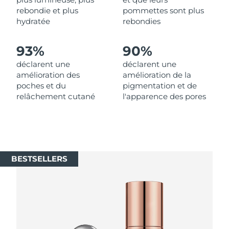
Singapour
Livraison estimée
8/11/26
rebondie et plus
pommettes sont plus
hydratée
rebondies
Slovaquie
Livraison estimée
8/9/26
93%
90%
Slovénie
Livraison estimée
8/9/26
déclarent une
déclarent une
amélioration des
amélioration de la
Afrique du Sud
Livraison estimée
8/17/26
poches et du
pigmentation et de
relâchement cutané
l'apparence des pores
Corée du Sud
Livraison estimée
8/11/26
Espagne
Livraison estimée
8/9/26
Suède
Livraison estimée
8/9/26
BESTSELLERS
Suisse
Livraison estimée
8/9/26
Taïwan
Livraison estimée
8/14/26
Thaïlande
Livraison estimée
8/13/26