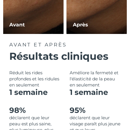
Philippines
Livraison estimée
8/12/26
Avant
Après
Pologne
Livraison estimée
8/10/26
Portugal
Livraison estimée
8/9/26
AVANT ET APRÈS
Résultats cliniques
Porto Rico
Livraison estimée
8/11/26
Qatar
Livraison estimée
8/10/26
Réduit les rides
Améliore la fermeté et
profondes et les ridules
l'élasticité de la peau
La Réunion
Livraison estimée
8/14/26
en seulement
en seulement
1 semaine
1 semaine
Roumanie
Livraison estimée
8/9/26
Russie
Livraison estimée
8/17/26
98%
95%
déclarent que leur
déclarent que leur
Arabie saoudite
Livraison estimée
8/10/26
peau est plus saine,
visage paraît plus jeune
plus lumineuse, plus
et que leurs