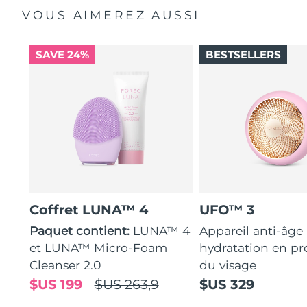
VOUS AIMEREZ AUSSI
SAVE 24%
BESTSELLERS
Coffret LUNA™ 4
UFO™ 3
Paquet contient:
LUNA™ 4
Appareil anti-âge
et LUNA™ Micro-Foam
hydratation en p
Cleanser 2.0
du visage
$US 199
$US 263,9
$US 329