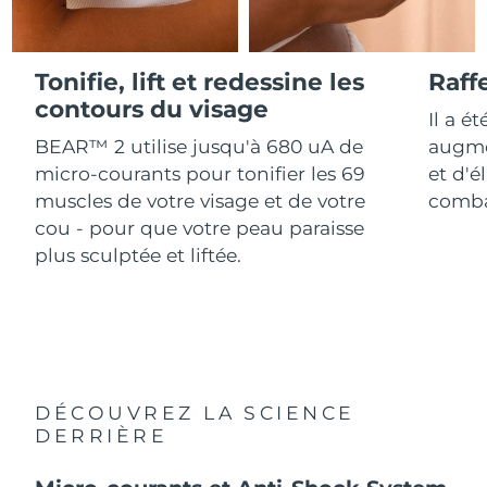
Advanced pore care essentials
For healthy hair
18% PAP
Israël
Livraison estimée
8/13/26
Cosmétiques
Hommes
Italie
Tonifie, lift et redessine les
Raff
Livraison estimée
8/9/26
contours du visage
Il a é
Japon
Livraison estimée
8/12/26
BEAR™ 2 utilise jusqu'à 680 uA de
augme
Acheter tout
micro-courants pour tonifier les 69
et d'é
Jersey
Livraison estimée
8/14/26
muscles de votre visage et de votre
combat
cou - pour que votre peau paraisse
Kazakhstan
Livraison estimée
8/11/26
plus sculptée et liftée.
FOREO APP
Koweït
Livraison estimée
8/9/26
À PROPROS
Lettonie
Livraison estimée
8/9/26
Liban
Livraison estimée
8/10/26
DÉCOUVREZ LA SCIENCE
Lituanie
DERRIÈRE
Livraison estimée
8/9/26
Luxembourg
Livraison estimée
8/9/26