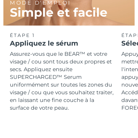
MODE D'EMPLOI
Simple et facile
ÉTAPE 1
ÉTAP
Appliquez le sérum
Séle
Assurez-vous que le BEAR™ et votre
Appuy
visage / cou sont tous deux propres et
mettr
secs. Appliquez ensuite
l'inte
SUPERCHARGED™ Serum
appuy
uniformément sur toutes les zones du
nouve
visage / cou que vous souhaitez traiter,
Accéde
en laissant une fine couche à la
davant
surface de votre peau.
FORE