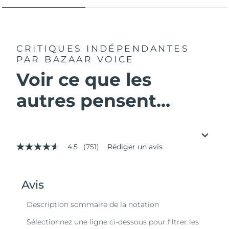
CRITIQUES INDÉPENDANTES
PAR BAZAAR VOICE
Voir ce que les
autres pensent...
4.5
(751)
Rédiger un avis
4.5
étoiles
sur
5,
valeur
de
la
note
moyenne.
Read