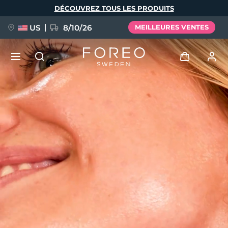
Aller
DÉCOUVREZ TOUS LES PRODUITS
au
contenu
principal
US
8/10/26
MEILLEURES VENTES
NOUVEAU
Se connecter
Langue
BREAKING NEWS
Profil de l'utilisateur
English
Deutsch
Español
Mes appareils
FAQ™ Pure Beauty-Tech Elixir
Français
Italiano
Português
Mes commandes
Polski
Svenska
Русский
Türkçe
简体中文
繁體中文
Mes adresses
issa™ Teeth Whitening Set
Mes abonnements