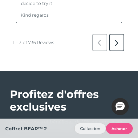
Profitez d'offres
exclusives
Abonnez-vous et bénéficiez de 15% de remise sur
votre première commande !
Coffret BEAR™ 2
Collection
Acheter