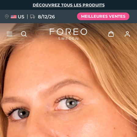
Aller
DÉCOUVREZ TOUS LES PRODUITS
au
contenu
principal
US
8/12/26
MEILLEURES VENTES
NOUVEAU
Se connecter
Langue
BREAKING NEWS
Profil de l'utilisateur
English
Deutsch
Español
Mes appareils
FAQ™ Pure Beauty-Tech Elixir
Français
Italiano
Português
Mes commandes
Polski
Svenska
Русский
Türkçe
简体中文
繁體中文
Mes adresses
issa™ Teeth Whitening Set
Mes abonnements