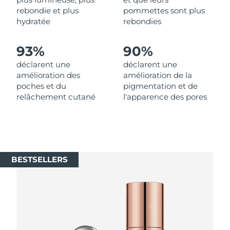
Singapour
Livraison estimée
13/08/2026
rebondie et plus
pommettes sont plus
hydratée
rebondies
Slovaquie
Livraison estimée
11/08/2026
93%
90%
Slovénie
Livraison estimée
11/08/2026
déclarent une
déclarent une
amélioration des
amélioration de la
Afrique du Sud
Livraison estimée
19/08/2026
poches et du
pigmentation et de
relâchement cutané
l'apparence des pores
Corée du Sud
Livraison estimée
13/08/2026
Espagne
Livraison estimée
11/08/2026
Suède
Livraison estimée
11/08/2026
BESTSELLERS
Suisse
Livraison estimée
11/08/2026
Taïwan
Livraison estimée
16/08/2026
Thaïlande
Livraison estimée
15/08/2026