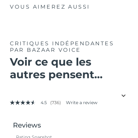
VOUS AIMEREZ AUSSI
CRITIQUES INDÉPENDANTES
PAR BAZAAR VOICE
Voir ce que les
autres pensent...
4.5
(736)
Write a review
4.5
out
of
5
stars,
average
rating