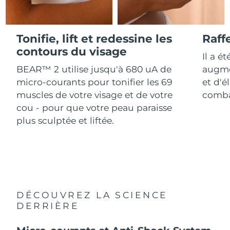
Advanced pore care essentials
For healthy hair
18% PAP
Israël
Livraison estimée
15/08/2026
Cosmétiques
Hommes
Italie
Tonifie, lift et redessine les
Raff
Livraison estimée
11/08/2026
contours du visage
Il a é
Japon
Livraison estimée
14/08/2026
BEAR™ 2 utilise jusqu'à 680 uA de
augme
Acheter tout
micro-courants pour tonifier les 69
et d'é
Jersey
Livraison estimée
16/08/2026
muscles de votre visage et de votre
combat
cou - pour que votre peau paraisse
Kazakhstan
Livraison estimée
13/08/2026
plus sculptée et liftée.
FOREO APP
Koweït
Livraison estimée
11/08/2026
À PROPROS
Lettonie
Livraison estimée
11/08/2026
Liban
Livraison estimée
12/08/2026
DÉCOUVREZ LA SCIENCE
Lituanie
DERRIÈRE
Livraison estimée
11/08/2026
Luxembourg
Livraison estimée
11/08/2026