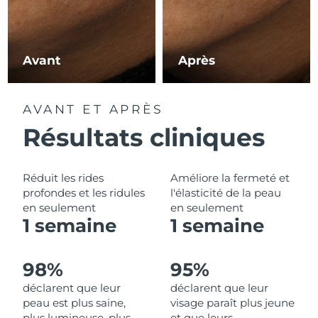
Philippines
Livraison estimée
14/08/2026
Avant
Après
Pologne
Livraison estimée
12/08/2026
Portugal
Livraison estimée
11/08/2026
AVANT ET APRÈS
Résultats cliniques
Porto Rico
Livraison estimée
13/08/2026
Qatar
Livraison estimée
12/08/2026
Réduit les rides
Améliore la fermeté et
profondes et les ridules
l'élasticité de la peau
La Réunion
Livraison estimée
16/08/2026
en seulement
en seulement
1 semaine
1 semaine
Roumanie
Livraison estimée
11/08/2026
Russie
Livraison estimée
19/08/2026
98%
95%
déclarent que leur
déclarent que leur
Arabie saoudite
Livraison estimée
12/08/2026
peau est plus saine,
visage paraît plus jeune
plus lumineuse, plus
et que leurs