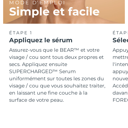
MODE D'EMPLOI
Simple et facile
ÉTAPE 1
ÉTAP
Appliquez le sérum
Séle
Assurez-vous que le BEAR™ et votre
Appuy
visage / cou sont tous deux propres et
mettr
secs. Appliquez ensuite
l'inte
SUPERCHARGED™ Serum
appuy
uniformément sur toutes les zones du
nouve
visage / cou que vous souhaitez traiter,
Accéde
en laissant une fine couche à la
davant
surface de votre peau.
FORE