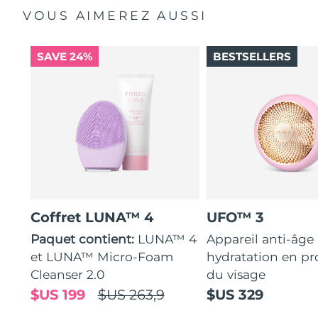
VOUS AIMEREZ AUSSI
SAVE 24%
BESTSELLERS
Coffret LUNA™ 4
UFO™ 3
Paquet contient:
LUNA™ 4
Appareil anti-âge
et LUNA™ Micro-Foam
hydratation en p
Cleanser 2.0
du visage
$US 199
$US 263,9
$US 329