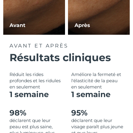
Philippines
Livraison estimée
8/12/26
Avant
Après
Pologne
Livraison estimée
8/10/26
Portugal
Livraison estimée
8/9/26
AVANT ET APRÈS
Résultats cliniques
Porto Rico
Livraison estimée
8/11/26
Qatar
Livraison estimée
8/10/26
Réduit les rides
Améliore la fermeté et
profondes et les ridules
l'élasticité de la peau
La Réunion
Livraison estimée
8/14/26
en seulement
en seulement
1 semaine
1 semaine
Roumanie
Livraison estimée
8/9/26
Russie
Livraison estimée
8/17/26
98%
95%
déclarent que leur
déclarent que leur
Arabie saoudite
Livraison estimée
8/10/26
peau est plus saine,
visage paraît plus jeune
plus lumineuse, plus
et que leurs