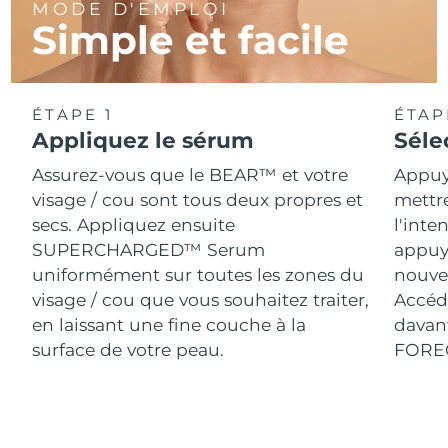
MODE D'EMPLOI
Simple et facile
ÉTAPE 1
ÉTAP
Appliquez le sérum
Séle
Assurez-vous que le BEAR™ et votre
Appuy
visage / cou sont tous deux propres et
mettr
secs. Appliquez ensuite
l'inte
SUPERCHARGED™ Serum
appuy
uniformément sur toutes les zones du
nouve
visage / cou que vous souhaitez traiter,
Accéde
en laissant une fine couche à la
davant
surface de votre peau.
FORE