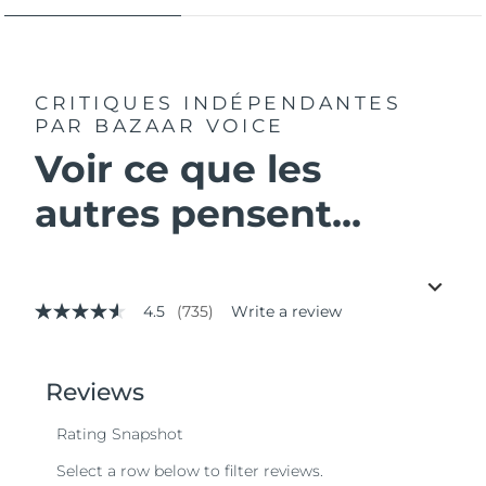
CRITIQUES INDÉPENDANTES
PAR BAZAAR VOICE
Voir ce que les
autres pensent...
4.5
(735)
Write a review
4.5
out
of
5
stars,
average
rating
value.
Read
735