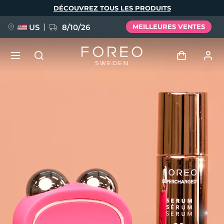
Aller
DÉCOUVREZ TOUS LES PRODUITS
au
contenu
principal
US
8/10/26
MEILLEURES VENTES
NOUVEAU
Se connecter
Langue
BREAKING NEWS
Profil de l'utilisateur
English
Deutsch
Español
Mes appareils
FAQ™ Pure Beauty-Tech Elixir
Français
Italiano
Português
Mes commandes
Polski
Svenska
Русский
Türkçe
简体中文
繁體中文
Mes adresses
issa™ Teeth Whitening Set
Mes abonnements