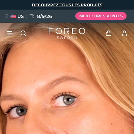
Aller
DÉCOUVREZ TOUS LES PRODUITS
au
contenu
principal
US
8/9/26
MEILLEURES VENTES
NOUVEAU
Se connecter
Langue
BREAKING NEWS
Profil de l'utilisateur
English
Deutsch
Español
Mes appareils
FAQ™ Pure Beauty-Tech Elixir
Français
Italiano
Português
Mes commandes
Polski
Svenska
Русский
Türkçe
简体中文
繁體中文
Mes adresses
issa™ Teeth Whitening Set
Mes abonnements