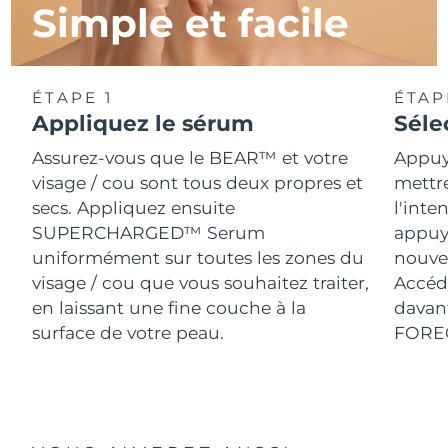
Simple et facile
ÉTAPE 1
ÉTAP
Appliquez le sérum
Séle
Assurez-vous que le BEAR™ et votre
Appuy
visage / cou sont tous deux propres et
mettr
secs. Appliquez ensuite
l'inte
SUPERCHARGED™ Serum
appuy
uniformément sur toutes les zones du
nouve
visage / cou que vous souhaitez traiter,
Accéde
en laissant une fine couche à la
davant
surface de votre peau.
FORE