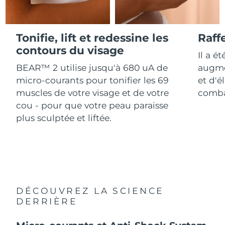
Advanced pore care essentials
For healthy hair
18% PAP
Israël
Livraison estimée
8/12/26
Cosmétiques
Hommes
Italie
Tonifie, lift et redessine les
Raff
Livraison estimée
8/8/26
contours du visage
Il a é
Japon
Livraison estimée
8/11/26
BEAR™ 2 utilise jusqu'à 680 uA de
augme
Acheter tout
micro-courants pour tonifier les 69
et d'é
Jersey
Livraison estimée
8/13/26
muscles de votre visage et de votre
combat
cou - pour que votre peau paraisse
Kazakhstan
Livraison estimée
8/10/26
plus sculptée et liftée.
FOREO APP
Koweït
Livraison estimée
8/8/26
À PROPROS
Lettonie
Livraison estimée
8/8/26
Liban
Livraison estimée
8/9/26
DÉCOUVREZ LA SCIENCE
Lituanie
DERRIÈRE
Livraison estimée
8/8/26
Luxembourg
Livraison estimée
8/8/26