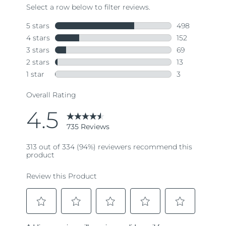
Read
735
Reviews.
Same
page
link.