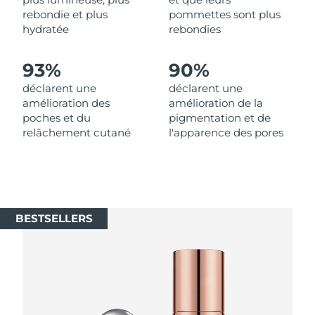
Singapour
Livraison estimée
8/10/26
rebondie et plus
pommettes sont plus
hydratée
rebondies
Slovaquie
Livraison estimée
8/8/26
93%
90%
Slovénie
Livraison estimée
8/8/26
déclarent une
déclarent une
amélioration des
amélioration de la
Afrique du Sud
Livraison estimée
8/16/26
poches et du
pigmentation et de
relâchement cutané
l'apparence des pores
Corée du Sud
Livraison estimée
8/10/26
Espagne
Livraison estimée
8/8/26
Suède
Livraison estimée
8/8/26
BESTSELLERS
Suisse
Livraison estimée
8/8/26
Taïwan
Livraison estimée
8/13/26
Thaïlande
Livraison estimée
8/12/26