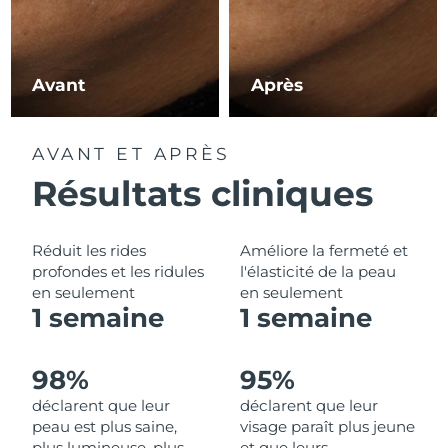
Philippines
Livraison estimée
8/11/26
Avant
Après
Pologne
Livraison estimée
8/9/26
Portugal
Livraison estimée
8/8/26
AVANT ET APRÈS
Résultats cliniques
Porto Rico
Livraison estimée
8/10/26
Qatar
Livraison estimée
8/9/26
Réduit les rides
Améliore la fermeté et
profondes et les ridules
l'élasticité de la peau
La Réunion
Livraison estimée
8/13/26
en seulement
en seulement
1 semaine
1 semaine
Roumanie
Livraison estimée
8/8/26
Russie
Livraison estimée
8/16/26
98%
95%
déclarent que leur
déclarent que leur
Arabie saoudite
Livraison estimée
8/9/26
peau est plus saine,
visage paraît plus jeune
plus lumineuse, plus
et que leurs