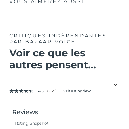
VOUS AIMEREZ AUSSI
CRITIQUES INDÉPENDANTES
PAR BAZAAR VOICE
Voir ce que les
autres pensent...
4.5
(735)
Write a review
4.5
out
of
5
stars,
average
rating
value.