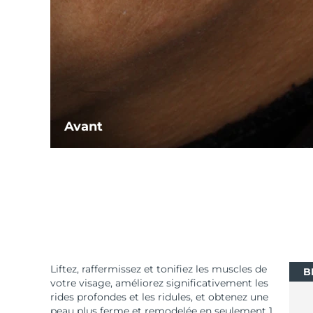
Avant
Liftez, raffermissez et tonifiez les muscles de
B
votre visage, améliorez significativement les
rides profondes et les ridules, et obtenez une
peau plus ferme et remodelée en seulement 1