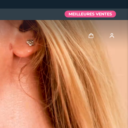
MEILLEURES VENTES
Se connecter
Profil de l'utilisateur
Mes appareils
Mes commandes
Mes adresses
Mes abonnements