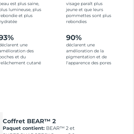
peau est plus saine,
visage paraît plus
plus lumineuse, plus
jeune et que leurs
rebondie et plus
pommettes sont plus
hydratée
rebondies
93%
90%
déclarent une
déclarent une
amélioration des
amélioration de la
poches et du
pigmentation et de
relâchement cutané
l'apparence des pores
Coffret BEAR™ 2
Paquet contient:
BEAR™ 2 et