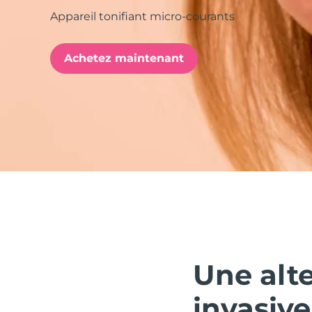
Appareil tonifiant micro-courants
issa™ Teeth Whitening Set
Achetez maintenant
FAQ™ Dual LED Panel
POPULAIRE
Offres spéciales
Bestsellers
Une alte
invasive