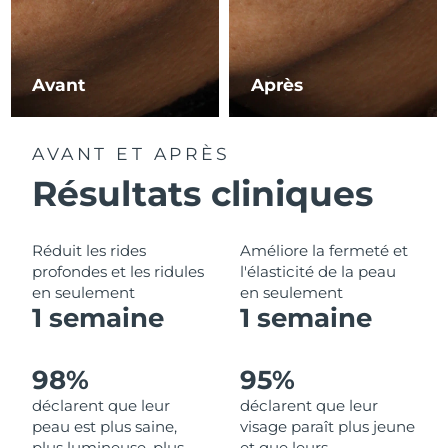
Philippines
Livraison estimée
8/12/26
Avant
Après
Pologne
Livraison estimée
8/10/26
Portugal
Livraison estimée
8/9/26
AVANT ET APRÈS
Résultats cliniques
Porto Rico
Livraison estimée
8/11/26
Qatar
Livraison estimée
8/10/26
Réduit les rides
Améliore la fermeté et
profondes et les ridules
l'élasticité de la peau
La Réunion
Livraison estimée
8/14/26
en seulement
en seulement
1 semaine
1 semaine
Roumanie
Livraison estimée
8/9/26
Russie
Livraison estimée
8/17/26
98%
95%
déclarent que leur
déclarent que leur
Arabie saoudite
Livraison estimée
8/10/26
peau est plus saine,
visage paraît plus jeune
plus lumineuse, plus
et que leurs