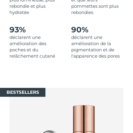
Singapour
Livraison estimée
8/11/26
rebondie et plus
pommettes sont plus
hydratée
rebondies
Slovaquie
Livraison estimée
8/9/26
93%
90%
Slovénie
Livraison estimée
8/9/26
déclarent une
déclarent une
amélioration des
amélioration de la
Afrique du Sud
Livraison estimée
8/17/26
poches et du
pigmentation et de
relâchement cutané
l'apparence des pores
Corée du Sud
Livraison estimée
8/11/26
Espagne
Livraison estimée
8/9/26
Suède
Livraison estimée
8/9/26
BESTSELLERS
Suisse
Livraison estimée
8/9/26
Taïwan
Livraison estimée
8/14/26
Thaïlande
Livraison estimée
8/13/26