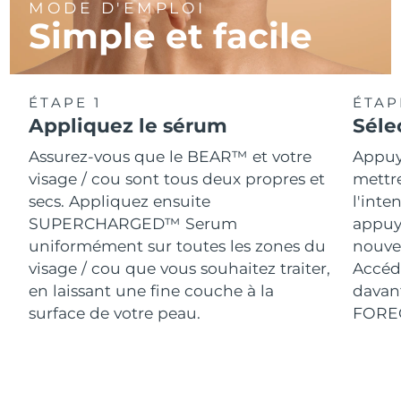
MODE D'EMPLOI
Simple et facile
ÉTAPE 1
ÉTAP
Appliquez le sérum
Séle
Assurez-vous que le BEAR™ et votre
Appuy
visage / cou sont tous deux propres et
mettr
secs. Appliquez ensuite
l'inte
SUPERCHARGED™ Serum
appuy
uniformément sur toutes les zones du
nouve
visage / cou que vous souhaitez traiter,
Accéde
en laissant une fine couche à la
davant
surface de votre peau.
FORE