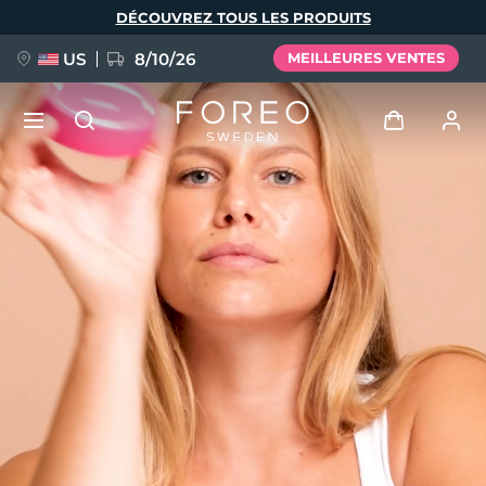
Aller
DÉCOUVREZ TOUS LES PRODUITS
au
contenu
principal
US
8/10/26
MEILLEURES VENTES
NOUVEAU
Se connecter
Langue
BREAKING NEWS
Profil de l'utilisateur
English
Deutsch
Español
Mes appareils
FAQ™ Pure Beauty-Tech Elixir
Français
Italiano
Português
Mes commandes
Polski
Svenska
Русский
Türkçe
简体中文
繁體中文
Mes adresses
issa™ Teeth Whitening Set
Mes abonnements