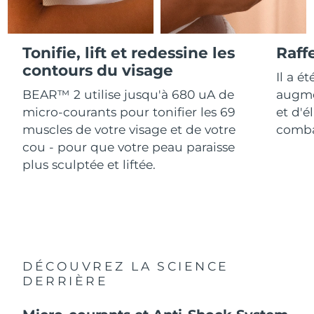
Advanced pore care essentials
For healthy hair
18% PAP
Israël
Livraison estimée
8/13/26
Cosmétiques
Hommes
Italie
Tonifie, lift et redessine les
Raff
Livraison estimée
8/9/26
contours du visage
Il a é
Japon
Livraison estimée
8/12/26
BEAR™ 2 utilise jusqu'à 680 uA de
augme
Acheter tout
micro-courants pour tonifier les 69
et d'é
Jersey
Livraison estimée
8/14/26
muscles de votre visage et de votre
combat
cou - pour que votre peau paraisse
Kazakhstan
Livraison estimée
8/11/26
plus sculptée et liftée.
FOREO APP
Koweït
Livraison estimée
8/9/26
À PROPROS
Lettonie
Livraison estimée
8/9/26
Liban
Livraison estimée
8/10/26
DÉCOUVREZ LA SCIENCE
Lituanie
DERRIÈRE
Livraison estimée
8/9/26
Luxembourg
Livraison estimée
8/9/26