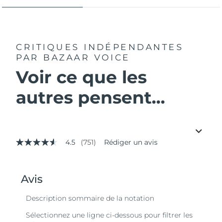
CRITIQUES INDÉPENDANTES
PAR BAZAAR VOICE
Voir ce que les
autres pensent...
4.5
(751)
Rédiger un avis
4.5
étoiles
sur
5,
valeur
de
la
note
moyenne.
Read