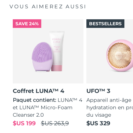
VOUS AIMEREZ AUSSI
SAVE 24%
BESTSELLERS
Coffret LUNA™ 4
UFO™ 3
Paquet contient:
LUNA™ 4
Appareil anti-âge
et LUNA™ Micro-Foam
hydratation en p
Cleanser 2.0
du visage
$US 199
$US 263,9
$US 329