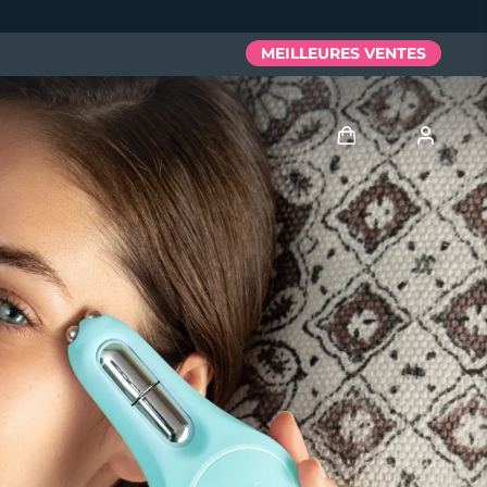
MEILLEURES VENTES
Se connecter
Profil de l'utilisateur
Mes appareils
Mes commandes
Mes adresses
Mes abonnements