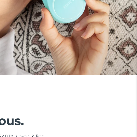
ous.
BEAR™ 2 eyes & lips