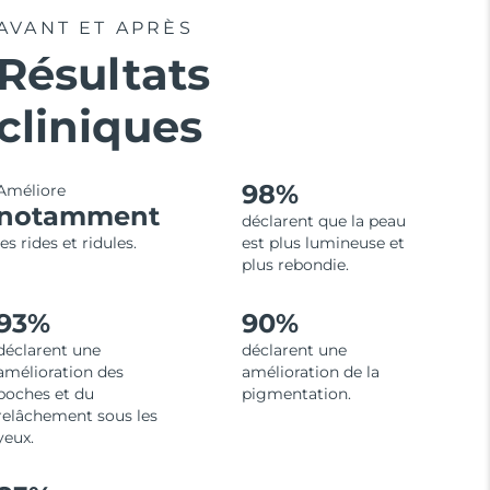
AVANT ET APRÈS
Résultats
cliniques
98%
Améliore
notamment
déclarent que la peau
les rides et ridules.
est plus lumineuse et
plus rebondie.
93%
90%
déclarent une
déclarent une
amélioration des
amélioration de la
poches et du
pigmentation.
relâchement sous les
yeux.