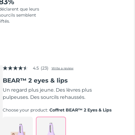
83%
déclarent que leurs
sourcils semblent
liftés.
4.5
(23)
Write a review
4.5
out
BEAR™ 2 eyes & lips
of
5
stars,
Un regard plus jeune. Des lèvres plus
average
pulpeuses. Des sourcils rehaussés.
rating
value.
Read
Choose your product:
Coffret BEAR™ 2 Eyes & Lips
23
Reviews.
Same
page
link.