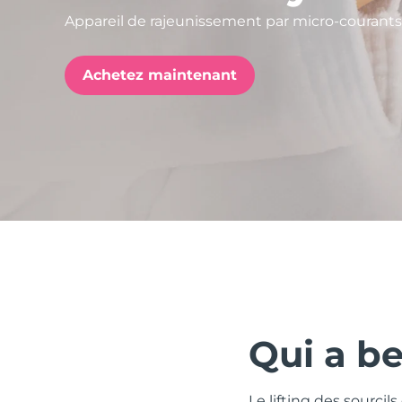
Appareil de rajeunissement par micro-courants
issa™ Teeth Whitening Set
Achetez maintenant
FAQ™ Dual LED Panel
POPULAIRE
Offres spéciales
Bestsellers
Qui a be
Le lifting des sourci