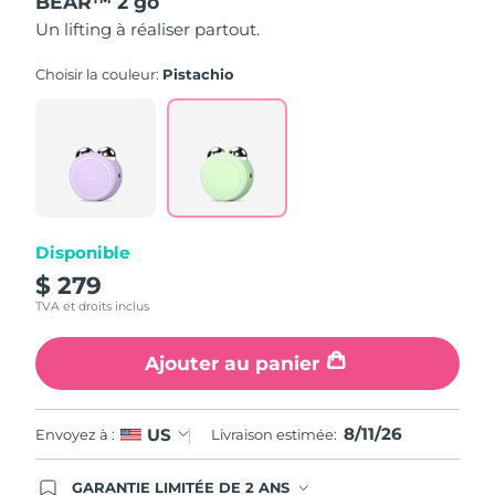
BEAR™ 2 go
sur
5,
Un lifting à réaliser partout.
valeur
Turquie
Livraison estimée
8/11/26
de
la
Choisir la couleur:
Pistachio
note
Émirats arabes unis
Livraison estimée
8/11/26
moyenne.
Read
6
Royaume-Uni
Livraison estimée
8/10/26
Reviews.
Lien
sur
États-Unis
Livraison estimée
8/11/26
la
même
Ouzbékistan
page.
Livraison estimée
8/15/26
Disponible
$ 279
Viêt Nam
Livraison estimée
8/16/26
TVA et droits inclus
Ajouter au panier
8/11/26
US
Envoyez à :
Livraison estimée:
GARANTIE LIMITÉE DE 2 ANS