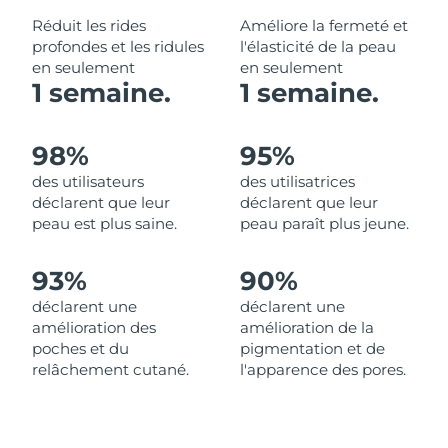
Réduit les rides
Améliore la fermeté et
Philippines
Livraison estimée
8/13/26
profondes et les ridules
l'élasticité de la peau
en seulement
en seulement
1 semaine.
1 semaine.
Pologne
Livraison estimée
8/11/26
Portugal
Livraison estimée
8/10/26
98%
95%
des utilisateurs
des utilisatrices
Porto Rico
Livraison estimée
8/12/26
déclarent que leur
déclarent que leur
peau est plus saine.
peau paraît plus jeune.
Qatar
Livraison estimée
8/11/26
93%
90%
La Réunion
Livraison estimée
8/15/26
déclarent une
déclarent une
Roumanie
Livraison estimée
8/10/26
amélioration des
amélioration de la
poches et du
pigmentation et de
Russie
relâchement cutané.
l'apparence des pores.
Livraison estimée
8/18/26
Arabie saoudite
Livraison estimée
8/11/26