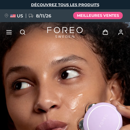
Aller
DÉCOUVREZ TOUS LES PRODUITS
au
contenu
principal
US
8/11/26
MEILLEURES VENTES
NOUVEAU
Se connecter
Langue
BREAKING NEWS
Profil de l'utilisateur
English
Deutsch
Español
Mes appareils
FAQ™ Pure Beauty-Tech Elixir
Français
Italiano
Português
Mes commandes
Polski
Svenska
Русский
Türkçe
简体中文
繁體中文
Mes adresses
issa™ Teeth Whitening Set
Mes abonnements