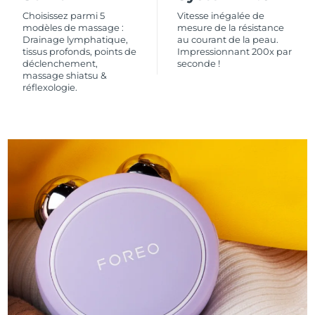
Choisissez parmi 5
Vitesse inégalée de
modèles de massage :
mesure de la résistance
Drainage lymphatique,
au courant de la peau.
tissus profonds, points de
Impressionnant 200x par
déclenchement,
seconde !
massage shiatsu &
réflexologie.