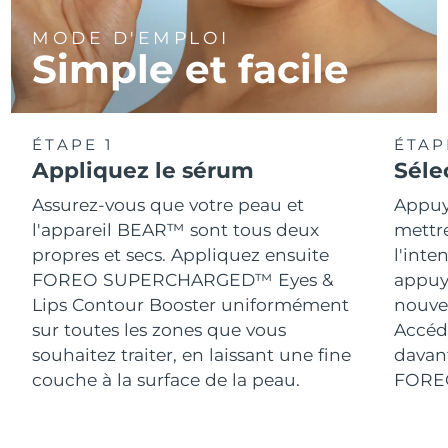
MODE D'EMPLOI
Simple et facile
ÉTAPE 1
ÉTAP
Appliquez le sérum
Séle
Assurez-vous que votre peau et
Appuy
l'appareil BEAR™ sont tous deux
mettr
propres et secs. Appliquez ensuite
l'inte
FOREO SUPERCHARGED™ Eyes &
appuy
Lips Contour Booster uniformément
nouve
sur toutes les zones que vous
Accéde
souhaitez traiter, en laissant une fine
davant
couche à la surface de la peau.
FORE