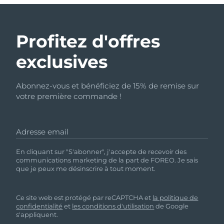
Profitez d'offres
exclusives
Abonnez-vous et bénéficiez de 15% de remise sur
votre première commande !
Adresse email
En cliquant sur "S'abonner", j'accepte de recevoir des
communications marketing de la part de FOREO. Je sais
que je peux me désinscrire à tout moment.
Ce site web est protégé par reCAPTCHA et
la politique de
confidentialité
et
les conditions d'utilisation
de Google
s'appliquent.