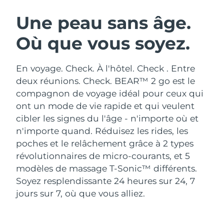
ROUTINE DE BEAUTÉ SUÉDOISE
Autriche
Livraison estimée
8/10/26
Une peau sans âge.
Où que vous soyez.
Bahreïn
Livraison estimée
8/11/26
Nettoyage du visage
Lifting
Belgique
Livraison estimée
8/10/26
En voyage. Check. À l'hôtel. Check . Entre
LUNA™ 4 coffret
BEAR™ 2 coffret
deux réunions. Check. BEAR™ 2 go est le
Bermudes
Livraison estimée
8/16/26
Anti-aging massage
Microcurrent toning
compagnon de voyage idéal pour ceux qui
ont un mode de vie rapide et qui veulent
Bosnie-Herzégovine
Livraison estimée
8/13/26
cibler les signes du l'âge - n'importe où et
Hydratation
Soin bucco-dentaire
LUNA™ 4 Plus
BEAR™ 2 go
n'importe quand.
Réduisez les rides, les
Brunei
Livraison estimée
8/15/26
UFO™ 3 coffret
issa™ 4
Massage, LED heating
Microcurrent toning on-the-go
poches et le relâchement grâce à 2 types
FAQ™ TRAITEMENT ANTI-ÂGE
Deep facial hydration
Hybrid silicone sonic toothbrush
révolutionnaires de micro-courants, et 5
Bulgarie
Livraison estimée
8/10/26
modèles de massage T-Sonic™ différents.
NEW
LUNA™ 4 Men
BEAR™ 2 eyes & lips
Canada
Soyez resplendissante 24 heures sur 24, 7
Livraison estimée
8/14/26
UFO™ 3 LED
issa™ 4 plus
For men, anti-aging massage
Microcurrent line smoothing device
jours sur 7, où que vous alliez.
Near-infrared and red light therapy
Smart hybrid silicone sonic toothbrush
Chili
Livraison estimée
8/14/26
device
Anti-âge
Traitements LED