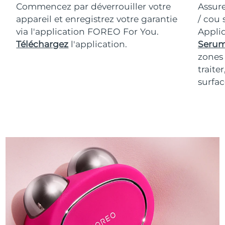
Commencez par déverrouiller votre
Assur
appareil et enregistrez votre garantie
/ cou 
via l'application FOREO For You.
Appli
Téléchargez
l'application.
Serum
zones 
traite
surfac