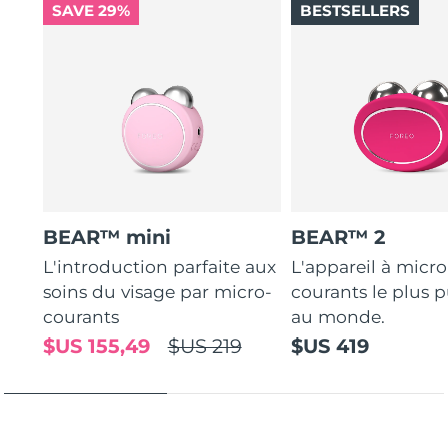
de FOREO.
SAVE 29%
BESTSELLERS
Turquie
Livraison estimée
8/11/26
Émirats arabes unis
Livraison estimée
8/11/26
Royaume-Uni
Livraison estimée
8/10/26
États-Unis
Livraison estimée
8/11/26
Ouzbékistan
Livraison estimée
8/15/26
BEAR™ mini
BEAR™ 2
L'introduction parfaite aux
L'appareil à micro
Viêt Nam
Livraison estimée
8/16/26
soins du visage par micro-
courants le plus p
courants
au monde.
$US 155,49
$US 219
$US 419