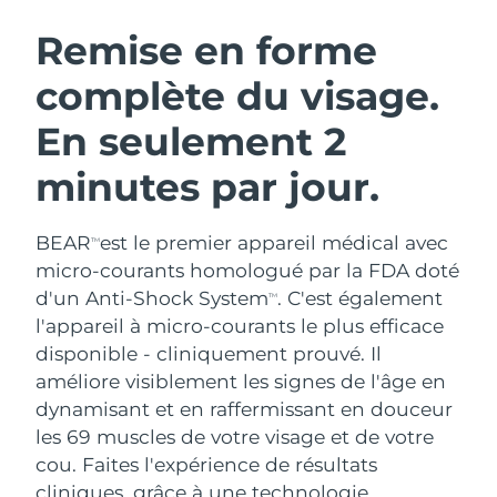
ROUTINE DE BEAUTÉ SUÉDOISE
Autriche
Livraison estimée
8/10/26
Remise en forme
complète du visage.
Bahreïn
Livraison estimée
8/11/26
En seulement 2
Nettoyage du visage
Lifting
Belgique
Livraison estimée
8/10/26
LUNA™ 4 coffret
BEAR™ 2 coffret
minutes par jour.
Bermudes
Livraison estimée
8/16/26
Anti-aging massage
Microcurrent toning
BEAR
est le premier appareil médical avec
Bosnie-Herzégovine
Livraison estimée
8/13/26
TM
Hydratation
Soin bucco-dentaire
micro-courants homologué par la FDA doté
LUNA™ 4 Plus
BEAR™ 2 go
Brunei
d'un Anti-Shock System
. C'est également
Livraison estimée
8/15/26
TM
UFO™ 3 coffret
issa™ 4
Massage, LED heating
Microcurrent toning on-the-go
l'appareil à micro-courants le plus efficace
FAQ™ TRAITEMENT ANTI-ÂGE
Deep facial hydration
Hybrid silicone sonic toothbrush
Bulgarie
Livraison estimée
8/10/26
disponible - cliniquement prouvé. Il
améliore visiblement les signes de l'âge en
NEW
LUNA™ 4 Men
BEAR™ 2 eyes & lips
Canada
Livraison estimée
8/14/26
UFO™ 3 LED
dynamisant et en raffermissant en douceur
issa™ 4 plus
For men, anti-aging massage
Microcurrent line smoothing device
les 69 muscles de votre visage et de votre
Near-infrared and red light therapy
Smart hybrid silicone sonic toothbrush
Chili
Livraison estimée
8/14/26
device
Anti-âge
Traitements LED
cou. Faites l'expérience de résultats
cliniques, grâce à une technologie