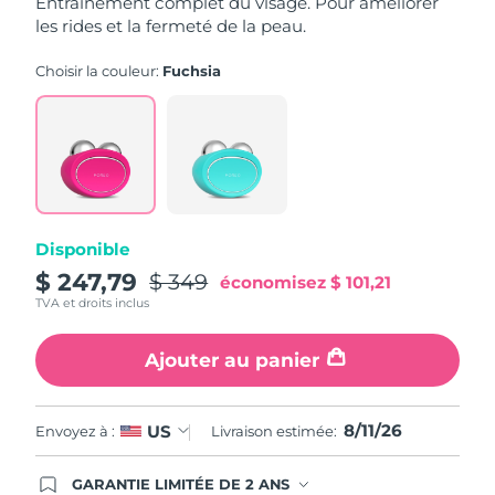
Entraînement complet du visage. Pour améliorer
stars,
les rides et la fermeté de la peau.
average
Philippines
rating
Livraison estimée
8/13/26
value.
Choisir la couleur:
Fuchsia
Read
Pologne
736
Livraison estimée
8/11/26
Reviews.
Same
Portugal
Livraison estimée
8/10/26
page
link.
Porto Rico
Livraison estimée
8/12/26
Disponible
Qatar
Livraison estimée
8/11/26
$ 247,79
$ 349
économisez
$ 101,21
La Réunion
Livraison estimée
8/15/26
TVA et droits inclus
Roumanie
Livraison estimée
8/10/26
Ajouter au panier
Russie
Livraison estimée
8/18/26
8/11/26
US
Envoyez à :
Livraison estimée:
Arabie saoudite
Livraison estimée
8/11/26
GARANTIE LIMITÉE DE 2 ANS