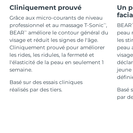
Advanced pore care essentials
For healthy hair
18% PAP
Cliniquement prouvé
Un p
Israël
Livraison estimée
8/14/26
Cosmétiques
Hommes
faci
Grâce aux micro-courants de niveau
Italie
Livraison estimée
8/10/26
professionnel et au massage T-Sonic
,
BEAR
TM
T
BEAR
améliore le contour général du
peau n
TM
Japon
Livraison estimée
8/13/26
visage et réduit les signes de l'âge.
les st
Acheter tout
Cliniquement prouvé pour améliorer
peau 
Jersey
Livraison estimée
8/15/26
les rides, les ridules, la fermeté et
visage
l'élasticité de la peau en seulement 1
déclar
Kazakhstan
Livraison estimée
8/12/26
semaine.
jeune
FOREO APP
Koweït
défini
Livraison estimée
8/10/26
Basé sur des essais cliniques
À PROPROS
réalisés par des tiers.
Basé s
Lettonie
Livraison estimée
8/10/26
par de
Liban
Livraison estimée
8/11/26
Lituanie
Livraison estimée
8/10/26
Luxembourg
Livraison estimée
8/10/26