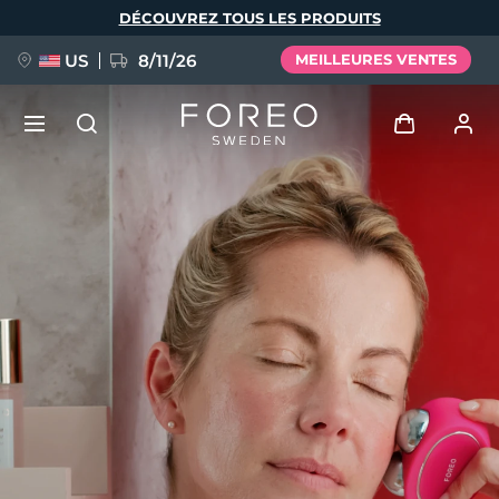
Aller
DÉCOUVREZ TOUS LES PRODUITS
au
contenu
principal
US
8/11/26
MEILLEURES VENTES
NOUVEAU
Se connecter
Langue
BREAKING NEWS
Profil de l'utilisateur
English
Deutsch
Español
Mes appareils
FAQ™ Pure Beauty-Tech Elixir
Français
Italiano
Português
Mes commandes
Polski
Svenska
Русский
Türkçe
简体中文
繁體中文
Mes adresses
issa™ Teeth Whitening Set
Mes abonnements