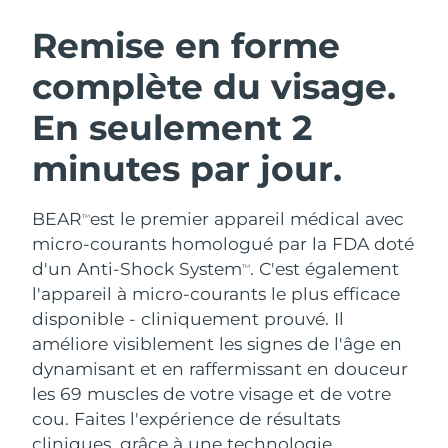
ROUTINE DE BEAUTÉ SUÉDOISE
Autriche
Livraison estimée
8/12/26
Remise en forme
complète du visage.
Bahreïn
Livraison estimée
8/13/26
En seulement 2
Nettoyage du visage
Lifting
Belgique
Livraison estimée
8/12/26
LUNA™ 4 coffret
BEAR™ 2 coffret
minutes par jour.
Bermudes
Livraison estimée
8/18/26
Anti-aging massage
Microcurrent toning
BEAR
est le premier appareil médical avec
Bosnie-Herzégovine
Livraison estimée
8/15/26
TM
Hydratation
Soin bucco-dentaire
micro-courants homologué par la FDA doté
LUNA™ 4 Plus
BEAR™ 2 go
Brunei
d'un Anti-Shock System
. C'est également
Livraison estimée
8/17/26
TM
UFO™ 3 coffret
issa™ 4
Massage, LED heating
Microcurrent toning on-the-go
l'appareil à micro-courants le plus efficace
FAQ™ TRAITEMENT ANTI-ÂGE
Deep facial hydration
Hybrid silicone sonic toothbrush
Bulgarie
Livraison estimée
8/12/26
disponible - cliniquement prouvé. Il
améliore visiblement les signes de l'âge en
NEW
LUNA™ 4 Men
BEAR™ 2 eyes & lips
Canada
Livraison estimée
8/16/26
UFO™ 3 LED
dynamisant et en raffermissant en douceur
issa™ 4 plus
For men, anti-aging massage
Microcurrent line smoothing device
les 69 muscles de votre visage et de votre
Near-infrared and red light therapy
Smart hybrid silicone sonic toothbrush
Chili
Livraison estimée
8/16/26
device
Anti-âge
Traitements LED
cou. Faites l'expérience de résultats
cliniques, grâce à une technologie