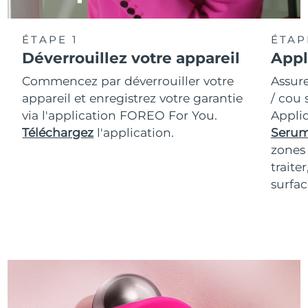
ÉTAPE 1
ÉTAP
Déverrouillez votre appareil
Appl
Commencez par déverrouiller votre
Assur
appareil et enregistrez votre garantie
/ cou 
via l'application FOREO For You.
Appli
Téléchargez
l'application.
Serum
zones 
traite
surfac