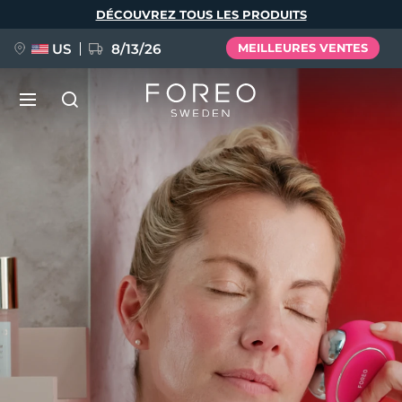
Aller
DÉCOUVREZ TOUS LES PRODUITS
au
contenu
principal
US
8/13/26
MEILLEURES VENTES
NOUVEAU
Langue
BREAKING NEWS
English
Deutsch
Español
FAQ™ Pure Beauty-Tech Elixir
Français
Italiano
Português
Polski
Svenska
Русский
Türkçe
简体中文
繁體中文
issa™ Teeth Whitening Set