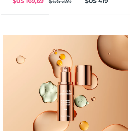
$US 169,69
$US 239
$US 419