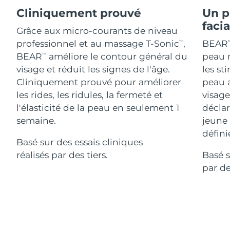
Advanced pore care essentials
For healthy hair
18% PAP
Cliniquement prouvé
Un p
Israël
Livraison estimée
8/16/26
Cosmétiques
Hommes
faci
Grâce aux micro-courants de niveau
Italie
Livraison estimée
8/12/26
professionnel et au massage T-Sonic
,
BEAR
TM
T
BEAR
améliore le contour général du
peau n
TM
Japon
Livraison estimée
8/15/26
visage et réduit les signes de l'âge.
les st
Acheter tout
Cliniquement prouvé pour améliorer
peau 
Jersey
Livraison estimée
8/17/26
les rides, les ridules, la fermeté et
visage
l'élasticité de la peau en seulement 1
déclar
Kazakhstan
Livraison estimée
8/14/26
semaine.
jeune
FOREO APP
Koweït
défini
Livraison estimée
8/12/26
Basé sur des essais cliniques
À PROPROS
réalisés par des tiers.
Basé s
Lettonie
Livraison estimée
8/12/26
par de
Liban
Livraison estimée
8/13/26
Lituanie
Livraison estimée
8/12/26
Luxembourg
Livraison estimée
8/12/26