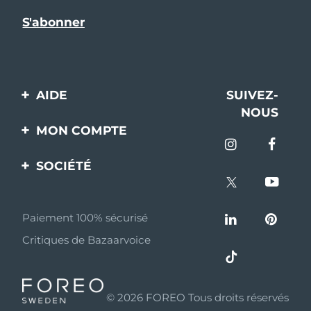
AIDE
SUIVEZ-
NOUS
Contactez-nous
MON COMPTE
Commandes et
Enregistrement produit
livraisons
SOCIÉTÉ
Aide
Garantie et retours
A propos de FOREO
Questions et réponses
Paiement 100% sécurisé
Programme d’affiliation
Critiques de Bazaarvoice
Informations sur la
Nouvelles d'affiliation
batterie
MYSA
© 2026 FOREO Tous droits réservés
Partenaires