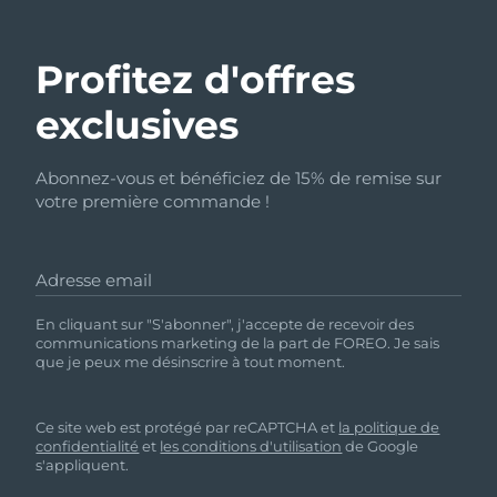
Profitez d'offres
exclusives
Abonnez-vous et bénéficiez de 15% de remise sur
votre première commande !
Adresse email
En cliquant sur "S'abonner", j'accepte de recevoir des
communications marketing de la part de FOREO. Je sais
que je peux me désinscrire à tout moment.
Ce site web est protégé par reCAPTCHA et
la politique de
confidentialité
et
les conditions d'utilisation
de Google
s'appliquent.