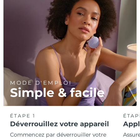
MODE D'EMPLOI
Simple & facile
ÉTAPE 1
ÉTAP
Déverrouillez votre appareil
Appl
Commencez par déverrouiller votre
Assur