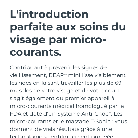
ROUTINE DE BEAUTÉ SUÉDOISE
Autriche
Livraison estimée
8/12/26
L'introduction
parfaite aux soins du
Bahreïn
Livraison estimée
8/13/26
visage par micro-
Nettoyage du visage
Lifting
Belgique
Livraison estimée
8/12/26
LUNA™ 4 coffret
BEAR™ 2 coffret
courants.
Bermudes
Livraison estimée
8/18/26
Anti-aging massage
Microcurrent toning
Contribuant à prévenir les signes de
Bosnie-Herzégovine
Livraison estimée
8/15/26
Hydratation
Soin bucco-dentaire
vieillissement, BEAR
mini lisse visiblement
TM
LUNA™ 4 Plus
BEAR™ 2 go
Brunei
les rides en faisant travailler les plus de 69
Livraison estimée
8/17/26
UFO™ 3 coffret
issa™ 4
Massage, LED heating
Microcurrent toning on-the-go
muscles de votre visage et de votre cou. Il
FAQ™ TRAITEMENT ANTI-ÂGE
Deep facial hydration
Hybrid silicone sonic toothbrush
Bulgarie
Livraison estimée
8/12/26
s'agit également du premier appareil à
micro-courants médical homologué par la
NEW
LUNA™ 4 Men
BEAR™ 2 eyes & lips
Canada
Livraison estimée
8/16/26
UFO™ 3 LED
FDA et doté d'un Système Anti-Choc
. Les
TM
issa™ 4 plus
For men, anti-aging massage
Microcurrent line smoothing device
micro-courants et le massage T-Sonic
vous
Near-infrared and red light therapy
TM
Smart hybrid silicone sonic toothbrush
Chili
Livraison estimée
8/16/26
device
Anti-âge
Traitements LED
donnent de vrais résultats grâce à une
technologie scientifiquement prouvée.