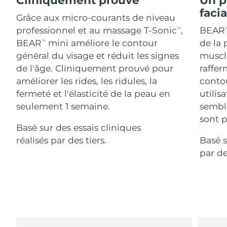
Advanced pore care essentials
For healthy hair
18% PAP
faci
Israël
Livraison estimée
8/16/26
Cosmétiques
Hommes
Grâce aux micro-courants de niveau
professionnel et au massage T-Sonic
,
BEAR
TM
T
Italie
Livraison estimée
8/12/26
BEAR
mini améliore le contour
de la 
TM
général du visage et réduit les signes
muscle
Japon
Livraison estimée
8/15/26
de l'âge. Cliniquement prouvé pour
raffer
Acheter tout
améliorer les rides, les ridules, la
contou
Jersey
Livraison estimée
8/17/26
fermeté et l'élasticité de la peau en
utilis
seulement 1 semaine.
sembl
Kazakhstan
Livraison estimée
8/14/26
sont p
FOREO APP
Basé sur des essais cliniques
Koweït
Livraison estimée
8/12/26
réalisés par des tiers.
Basé s
À PROPROS
par de
Lettonie
Livraison estimée
8/12/26
Liban
Livraison estimée
8/13/26
Lituanie
Livraison estimée
8/12/26
Luxembourg
Livraison estimée
8/12/26