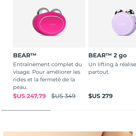
Turquie
Livraison estimée
8/13/26
Émirats arabes unis
Livraison estimée
8/13/26
Royaume-Uni
Livraison estimée
8/12/26
États-Unis
BEAR™
BEAR™ 2 go
Livraison estimée
8/13/26
Entraînement complet du
Un lifting à réalis
Ouzbékistan
Livraison estimée
8/17/26
visage. Pour améliorer les
partout.
rides et la fermeté de la
Viêt Nam
Livraison estimée
8/18/26
peau.
$US 247,79
$US 349
$US 279