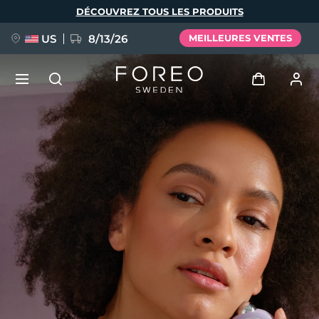
Aller
DÉCOUVREZ TOUS LES PRODUITS
au
contenu
principal
US
8/13/26
MEILLEURES VENTES
NOUVEAU
Se connecter
Langue
BREAKING NEWS
Profil de l'utilisateur
English
Deutsch
Español
Mes appareils
FAQ™ Pure Beauty-Tech Elixir
Français
Italiano
Português
Mes commandes
Polski
Svenska
Русский
Türkçe
简体中文
繁體中文
Mes adresses
issa™ Teeth Whitening Set
Mes abonnements