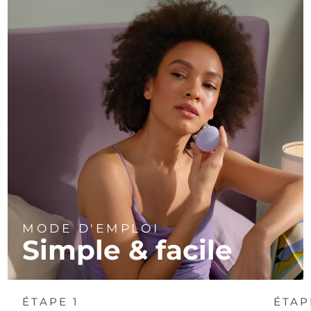
MODE D'EMPLOI
Simple & facile
ÉTAPE 1
ÉTAP