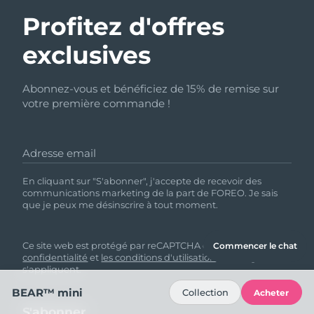
Profitez d'offres
exclusives
Abonnez-vous et bénéficiez de 15% de remise sur
votre première commande !
Adresse email
En cliquant sur "S'abonner", j'accepte de recevoir des
communications marketing de la part de FOREO. Je sais
que je peux me désinscrire à tout moment.
Ce site web est protégé par reCAPTCHA et
la politique de
Commencer le chat
confidentialité
et
les conditions d'utilisation
de Google
s'appliquent.
BEAR™ mini
Collection
Acheter