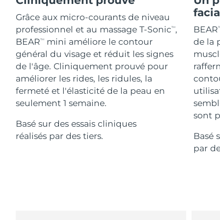
Advanced pore care essentials
For healthy hair
18% PAP
faci
Israël
Livraison estimée
12/08/2026
Cosmétiques
Hommes
Grâce aux micro-courants de niveau
professionnel et au massage T-Sonic
,
BEAR
TM
T
Italie
Livraison estimée
08/08/2026
BEAR
mini améliore le contour
de la 
TM
général du visage et réduit les signes
muscle
Japon
Livraison estimée
11/08/2026
de l'âge. Cliniquement prouvé pour
raffer
Acheter tout
améliorer les rides, les ridules, la
contou
Jersey
Livraison estimée
13/08/2026
fermeté et l'élasticité de la peau en
utilis
seulement 1 semaine.
sembl
Kazakhstan
Livraison estimée
10/08/2026
sont p
FOREO APP
Basé sur des essais cliniques
Koweït
Livraison estimée
08/08/2026
réalisés par des tiers.
Basé s
À PROPROS
par de
Lettonie
Livraison estimée
08/08/2026
Liban
Livraison estimée
09/08/2026
Lituanie
Livraison estimée
08/08/2026
Luxembourg
Livraison estimée
08/08/2026