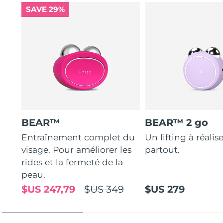
SAVE 29%
Turquie
Livraison estimée
09/08/2026
Émirats arabes unis
Livraison estimée
09/08/2026
Royaume-Uni
Livraison estimée
08/08/2026
États-Unis
Livraison estimée
09/08/2026
Ouzbékistan
Livraison estimée
13/08/2026
BEAR™
BEAR™ 2 go
Viêt Nam
Livraison estimée
14/08/2026
Entraînement complet du
Un lifting à réalis
visage. Pour améliorer les
partout.
rides et la fermeté de la
peau.
$US 247,79
$US 349
$US 279