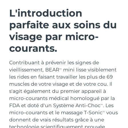
ROUTINE DE BEAUTÉ SUÉDOISE
Autriche
Livraison estimée
08/08/2026
L'introduction
parfaite aux soins du
Bahreïn
Livraison estimée
09/08/2026
visage par micro-
Nettoyage du visage
Lifting
Belgique
Livraison estimée
08/08/2026
LUNA™ 4 coffret
BEAR™ 2 coffret
courants.
Bermudes
Livraison estimée
14/08/2026
Anti-aging massage
Microcurrent toning
Contribuant à prévenir les signes de
Bosnie-Herzégovine
Livraison estimée
11/08/2026
Hydratation
Soin bucco-dentaire
vieillissement, BEAR
mini lisse visiblement
TM
LUNA™ 4 Plus
BEAR™ 2 go
Brunei
les rides en faisant travailler les plus de 69
Livraison estimée
13/08/2026
UFO™ 3 coffret
issa™ 4
Massage, LED heating
Microcurrent toning on-the-go
muscles de votre visage et de votre cou. Il
FAQ™ TRAITEMENT ANTI-ÂGE
Deep facial hydration
Hybrid silicone sonic toothbrush
Bulgarie
Livraison estimée
08/08/2026
s'agit également du premier appareil à
micro-courants médical homologué par la
NEW
LUNA™ 4 Men
BEAR™ 2 eyes & lips
Canada
Livraison estimée
12/08/2026
UFO™ 3 LED
FDA et doté d'un Système Anti-Choc
. Les
TM
issa™ 4 plus
For men, anti-aging massage
Microcurrent line smoothing device
micro-courants et le massage T-Sonic
vous
Near-infrared and red light therapy
TM
Smart hybrid silicone sonic toothbrush
Chili
Livraison estimée
12/08/2026
device
Anti-âge
Traitements LED
donnent de vrais résultats grâce à une
technologie scientifiquement prouvée.