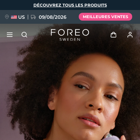
Aller
DÉCOUVREZ TOUS LES PRODUITS
au
contenu
principal
US
09/08/2026
MEILLEURES VENTES
NOUVEAU
Se connecter
Langue
BREAKING NEWS
Profil de l'utilisateur
English
Deutsch
Español
Mes appareils
FAQ™ Pure Beauty-Tech Elixir
Français
Italiano
Português
Mes commandes
Polski
Svenska
Русский
Türkçe
简体中文
繁體中文
Mes adresses
issa™ Teeth Whitening Set
Mes abonnements