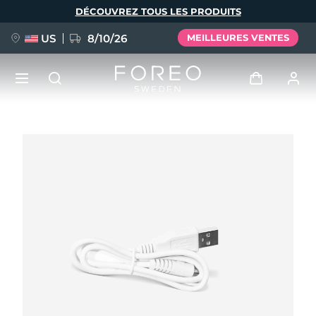
Aller
DÉCOUVREZ TOUS LES PRODUITS
au
contenu
principal
US
8/10/26
MEILLEURES VENTES
NOUVEAU
Se connecter
Langue
BREAKING NEWS
Profil de l'utilisateur
English
Deutsch
Español
Mes appareils
FAQ™ Pure Beauty-Tech Elixir
Français
Italiano
Português
Mes commandes
Polski
Svenska
Русский
Türkçe
简体中文
繁體中文
Mes adresses
issa™ Teeth Whitening Set
Mes abonnements