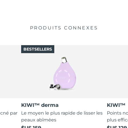
PRODUITS CONNEXES
BESTSELLERS
KIWI™ derma
KIWI™
acné par
Le moyen le plus rapide de lisser les
Points no
peaux abîmées
plus effic
$US 159
$US 129