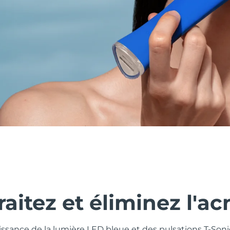
traitez et éliminez l'ac
issance de la lumière LED bleue et des pulsations T-So