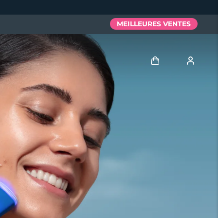
MEILLEURES VENTES
Se connecter
Profil de l'utilisateur
Mes appareils
Mes commandes
Mes adresses
Mes abonnements