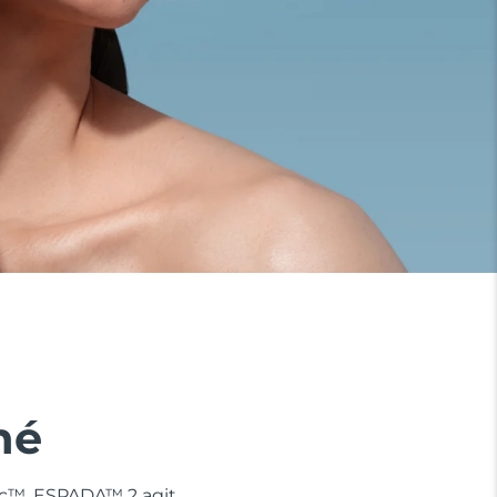
né
nic™, ESPADA™ 2 agit