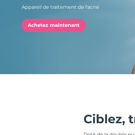
Appareil de traitement de l'acné
issa™ Teeth Whitening Set
Achetez maintenant
FAQ™ Dual LED Panel
POPULAIRE
Offres spéciales
Bestsellers
Ciblez, 
Doté de la double pu