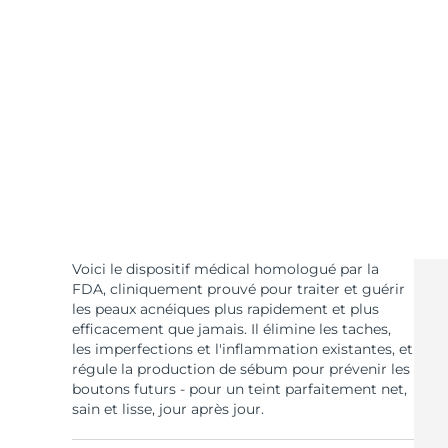
Soins de la peau KIWI™
All acne treatment devices
All revitalizing eye massagers
Serum
issa™ Teeth Whitening Gel
Advanced pore care essentials
For healthy hair
18% PAP
Cosmétiques
Hommes
Acheter tout
Voici le dispositif médical homologué par la
FOREO APP
FDA, cliniquement prouvé pour traiter et guérir
les peaux acnéiques plus rapidement et plus
efficacement que jamais. Il élimine les taches,
À PROPROS
les imperfections et l'inflammation existantes, et
régule la production de sébum pour prévenir les
boutons futurs - pour un teint parfaitement net,
sain et lisse, jour après jour.