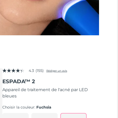
4.3
(155)
Rédiger un avis
4.3
étoiles
ESPADA™ 2
sur
5,
valeur
Appareil de traitement de l'acné par LED
de
bleues
la
note
moyenne.
Choisir la couleur:
Fuchsia
Read
155