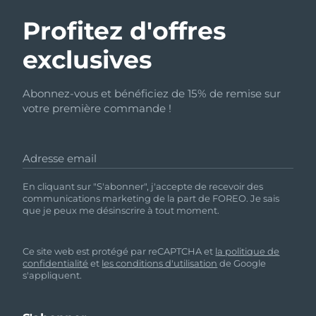
Profitez d'offres
exclusives
Abonnez-vous et bénéficiez de 15% de remise sur
votre première commande !
Adresse email
En cliquant sur "S'abonner", j'accepte de recevoir des
communications marketing de la part de FOREO. Je sais
que je peux me désinscrire à tout moment.
Ce site web est protégé par reCAPTCHA et
la politique de
confidentialité
et
les conditions d'utilisation
de Google
s'appliquent.