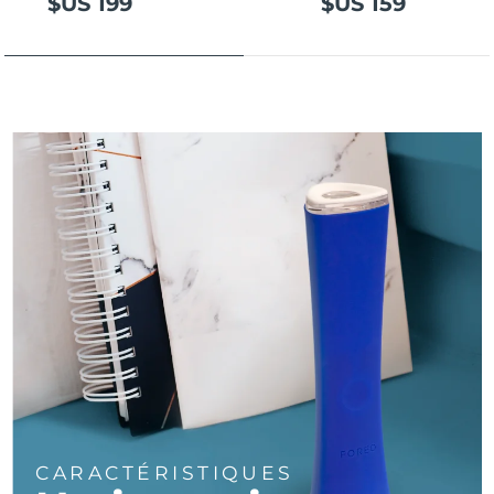
$US 199
$US 159
Turquie
Livraison estimée
8/10/26
Émirats arabes unis
Livraison estimée
8/10/26
Royaume-Uni
Livraison estimée
8/9/26
États-Unis
Livraison estimée
8/10/26
Ouzbékistan
Livraison estimée
8/14/26
Viêt Nam
Livraison estimée
8/15/26
CARACTÉRISTIQUES