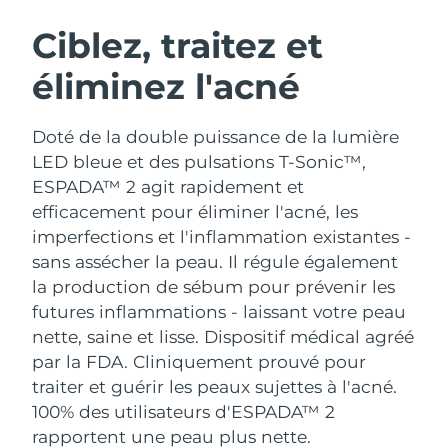
ROUTINE DE BEAUTÉ SUÉDOISE
Autriche
Livraison estimée
8/9/26
Ciblez, traitez et
éliminez l'acné
Bahreïn
Livraison estimée
8/10/26
Nettoyage du visage
Lifting
Belgique
Livraison estimée
8/9/26
Doté de la double puissance de la lumière
LUNA™ 4 coffret
BEAR™ 2 coffret
LED bleue et des pulsations T-Sonic™,
Bermudes
Livraison estimée
8/15/26
Anti-aging massage
Microcurrent toning
ESPADA™ 2 agit rapidement et
efficacement pour éliminer l'acné, les
Bosnie-Herzégovine
Livraison estimée
8/12/26
imperfections et l'inflammation existantes -
Hydratation
Soin bucco-dentaire
LUNA™ 4 Plus
BEAR™ 2 go
sans assécher la peau. Il régule également
Brunei
Livraison estimée
8/14/26
UFO™ 3 coffret
issa™ 4
Massage, LED heating
Microcurrent toning on-the-go
la production de sébum pour prévenir les
FAQ™ TRAITEMENT ANTI-ÂGE
Deep facial hydration
Hybrid silicone sonic toothbrush
futures inflammations - laissant votre peau
Bulgarie
Livraison estimée
8/9/26
nette, saine et lisse.
Dispositif médical agréé
NEW
LUNA™ 4 Men
BEAR™ 2 eyes & lips
Canada
par la FDA. Cliniquement prouvé pour
Livraison estimée
8/13/26
UFO™ 3 LED
issa™ 4 plus
For men, anti-aging massage
Microcurrent line smoothing device
traiter et guérir les peaux sujettes à l'acné.
Near-infrared and red light therapy
Smart hybrid silicone sonic toothbrush
Chili
Livraison estimée
8/13/26
100% des utilisateurs d'ESPADA™ 2
device
Anti-âge
Traitements LED
rapportent une peau plus nette.