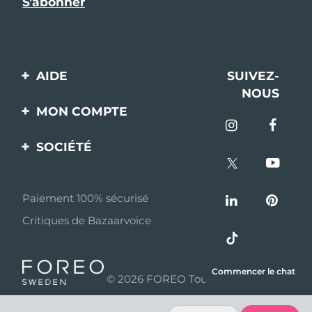
AIDE
SUIVEZ-
NOUS
Contactez-nous
MON COMPTE
Commandes et
Enregistrement produit
livraisons
SOCIÉTÉ
Aide
Garantie et retours
A propos de FOREO
Questions et réponses
Paiement 100% sécurisé
Programme d’affiliation
Critiques de Bazaarvoice
Informations sur la
Nouvelles d'affiliation
batterie
MYSA
Commencer le chat
© 2026 FOREO Tous droits réservés
Partenaires
distributeurs