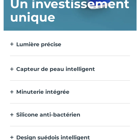
Un investissement
unique
Lumière précise
Cible et traite chaque imperfection avec
une précision extrême.
Capteur de peau intelligent
La LED bleue ne s'active que lorsque la
zone de traitement est sur la peau, pour
Minuterie intégrée
une sécurité optimale.
Emet des impulsions toutes les 30 secondes
pour vous indiquer que le traitement de
Silicone anti-bactérien
l'acné est terminé.
100% étanche et non poreux pour éviter
l'accumulation et la propagation des
Design suédois intelligent
bactéries.