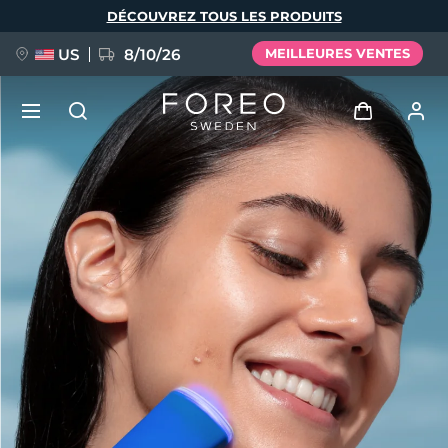
Aller
DÉCOUVREZ TOUS LES PRODUITS
au
contenu
principal
US
8/10/26
MEILLEURES VENTES
NOUVEAU
Se connecter
Langue
BREAKING NEWS
Profil de l'utilisateur
English
Deutsch
Español
Mes appareils
FAQ™ Pure Beauty-Tech Elixir
Français
Italiano
Português
Mes commandes
Polski
Svenska
Русский
Türkçe
简体中文
繁體中文
Mes adresses
issa™ Teeth Whitening Set
Mes abonnements