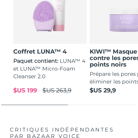
Coffret LUNA™ 4
KIWI™ Masque 
contre les pores
Paquet contient:
LUNA™ 4
points noirs
et LUNA™ Micro-Foam
Prépare les pores
Cleanser 2.0
éliminer les points
$US 199
$US 263,9
$US 29,9
CRITIQUES INDÉPENDANTES
PAR BAZAAR VOICE