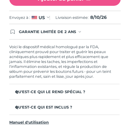
Philippines
Livraison estimée
8/12/26
8/10/26
US
Envoyez à :
Livraison estimée:
Pologne
Livraison estimée
8/10/26
GARANTIE LIMITÉE DE 2 ANS
En commandant aujourd'hui, vous êtes
Portugal
Livraison estimée
8/9/26
automatiquement couverts par la garantie
FOREO. Cela signifie que si vous rencontrez des
Voici le dispositif médical homologué par la FDA,
problèmes avec votre appareil pendant les 2 ans
cliniquement prouvé pour traiter et guérir les peaux
Porto Rico
Livraison estimée
8/11/26
de garantie limitée, FOREO vous remplace ce
acnéiques plus rapidement et plus efficacement que
dernier gratuitement.
jamais. Il élimine les taches, les imperfections et
Qatar
Livraison estimée
8/10/26
l'inflammation existantes, et régule la production de
sébum pour prévenir les boutons futurs - pour un teint
parfaitement net, sain et lisse, jour après jour.
La Réunion
Livraison estimée
8/14/26
QU'EST-CE QUI LE REND SPÉCIAL ?
Roumanie
Livraison estimée
8/9/26
3 utilisateurs sur 4 constatent des résultats visibles dès la
première utilisation.
Russie
QU'EST-CE QUI EST INCLUS ?
Livraison estimée
8/17/26
100% des utilisateurs constatent que leur peau est plus
ESPADA™ 2
nette.
Arabie saoudite
Livraison estimée
8/10/26
Manuel d'utilisation
Câble de charge USB
4 utilisateurs sur 5 signalent une diminution des