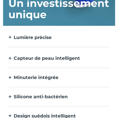
Un investissement
unique
Lumière précise
Cible et traite chaque imperfection avec
une précision extrême.
Capteur de peau intelligent
La LED bleue ne s'active que lorsque la
zone de traitement est sur la peau, pour
Minuterie intégrée
une sécurité optimale.
Emet des impulsions toutes les 30 secondes
pour vous indiquer que le traitement de
Silicone anti-bactérien
l'acné est terminé.
100% étanche et non poreux pour éviter
l'accumulation et la propagation des
Design suédois intelligent
bactéries.