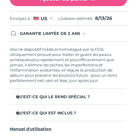
Philippines
Livraison estimée
8/15/26
8/13/26
US
Envoyez à :
Livraison estimée:
Pologne
Livraison estimée
8/13/26
GARANTIE LIMITÉE DE 2 ANS
En commandant aujourd'hui, vous êtes
Portugal
Livraison estimée
8/12/26
automatiquement couverts par la garantie
FOREO. Cela signifie que si vous rencontrez des
Voici le dispositif médical homologué par la FDA,
problèmes avec votre appareil pendant les 2 ans
cliniquement prouvé pour traiter et guérir les peaux
Porto Rico
Livraison estimée
8/14/26
de garantie limitée, FOREO vous remplace ce
acnéiques plus rapidement et plus efficacement que
dernier gratuitement.
jamais. Il élimine les taches, les imperfections et
Qatar
Livraison estimée
8/13/26
l'inflammation existantes, et régule la production de
sébum pour prévenir les boutons futurs - pour un teint
parfaitement net, sain et lisse, jour après jour.
La Réunion
Livraison estimée
8/17/26
QU'EST-CE QUI LE REND SPÉCIAL ?
Roumanie
Livraison estimée
8/12/26
3 utilisateurs sur 4 constatent des résultats visibles dès la
première utilisation.
Russie
QU'EST-CE QUI EST INCLUS ?
Livraison estimée
8/20/26
100% des utilisateurs constatent que leur peau est plus
ESPADA™ 2
nette.
Arabie saoudite
Livraison estimée
8/13/26
Manuel d'utilisation
Câble de charge USB
4 utilisateurs sur 5 signalent une diminution des