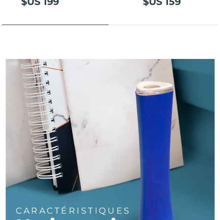
$US 199
$US 159
Turquie
Livraison estimée
8/13/26
Émirats arabes unis
Livraison estimée
8/13/26
Royaume-Uni
Livraison estimée
8/12/26
États-Unis
Livraison estimée
8/13/26
Ouzbékistan
Livraison estimée
8/17/26
Viêt Nam
Livraison estimée
8/18/26
CARACTÉRISTIQUES