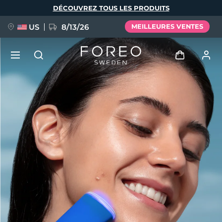
Aller
DÉCOUVREZ TOUS LES PRODUITS
au
contenu
principal
US
8/13/26
MEILLEURES VENTES
NOUVEAU
Se connecter
Langue
BREAKING NEWS
Profil de l'utilisateur
English
Deutsch
Español
Mes appareils
FAQ™ Pure Beauty-Tech Elixir
Français
Italiano
Português
Mes commandes
Polski
Svenska
Русский
Türkçe
简体中文
繁體中文
Mes adresses
issa™ Teeth Whitening Set
Mes abonnements