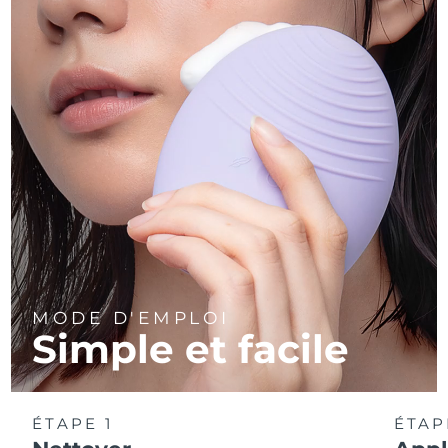
MODE D'EMPLOI
Simple et facile
ÉTAPE 1
ÉTAP