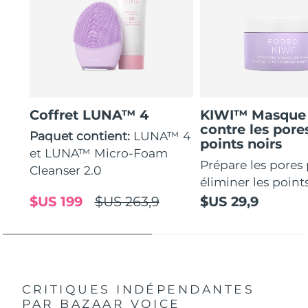
Coffret LUNA™ 4
KIWI™ Masque 
contre les pores
Paquet contient:
LUNA™ 4
points noirs
et LUNA™ Micro-Foam
Prépare les pores
Cleanser 2.0
éliminer les points
$US 199
$US 263,9
$US 29,9
CRITIQUES INDÉPENDANTES
PAR BAZAAR VOICE