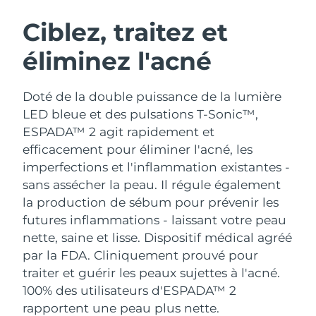
ROUTINE DE BEAUTÉ SUÉDOISE
Autriche
Livraison estimée
8/12/26
Ciblez, traitez et
éliminez l'acné
Bahreïn
Livraison estimée
8/13/26
Nettoyage du visage
Lifting
Belgique
Livraison estimée
8/12/26
Doté de la double puissance de la lumière
LUNA™ 4 coffret
BEAR™ 2 coffret
LED bleue et des pulsations T-Sonic™,
Bermudes
Livraison estimée
8/18/26
Anti-aging massage
Microcurrent toning
ESPADA™ 2 agit rapidement et
efficacement pour éliminer l'acné, les
Bosnie-Herzégovine
Livraison estimée
8/15/26
imperfections et l'inflammation existantes -
Hydratation
Soin bucco-dentaire
LUNA™ 4 Plus
BEAR™ 2 go
sans assécher la peau. Il régule également
Brunei
Livraison estimée
8/17/26
UFO™ 3 coffret
issa™ 4
Massage, LED heating
Microcurrent toning on-the-go
la production de sébum pour prévenir les
FAQ™ TRAITEMENT ANTI-ÂGE
Deep facial hydration
Hybrid silicone sonic toothbrush
futures inflammations - laissant votre peau
Bulgarie
Livraison estimée
8/12/26
nette, saine et lisse.
Dispositif médical agréé
NEW
LUNA™ 4 Men
BEAR™ 2 eyes & lips
Canada
par la FDA. Cliniquement prouvé pour
Livraison estimée
8/16/26
UFO™ 3 LED
issa™ 4 plus
For men, anti-aging massage
Microcurrent line smoothing device
traiter et guérir les peaux sujettes à l'acné.
Near-infrared and red light therapy
Smart hybrid silicone sonic toothbrush
Chili
Livraison estimée
8/16/26
100% des utilisateurs d'ESPADA™ 2
device
Anti-âge
Traitements LED
rapportent une peau plus nette.