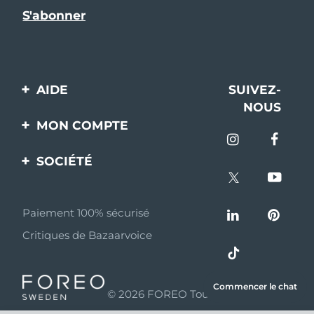
AIDE
SUIVEZ-
NOUS
Contactez-nous
MON COMPTE
Commandes et
Enregistrement produit
livraisons
SOCIÉTÉ
Aide
Garantie et retours
A propos de FOREO
Questions et réponses
Paiement 100% sécurisé
Programme d’affiliation
Critiques de Bazaarvoice
Informations sur la
Nouvelles d'affiliation
batterie
MYSA
Commencer le chat
© 2026 FOREO Tous droits réservés
Partenaires
distributeurs