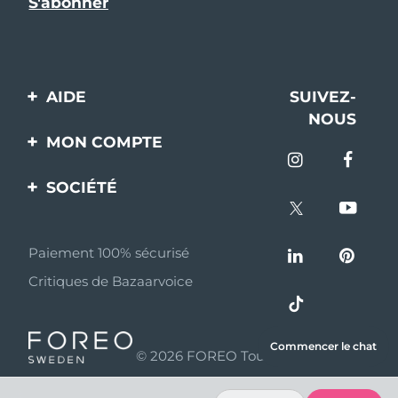
AIDE
SUIVEZ-
NOUS
Contactez-nous
MON COMPTE
Commandes et
Enregistrement produit
livraisons
SOCIÉTÉ
Aide
Garantie et retours
A propos de FOREO
Questions et réponses
Paiement 100% sécurisé
Programme d’affiliation
Critiques de Bazaarvoice
Informations sur la
Nouvelles d'affiliation
batterie
MYSA
Commencer le chat
© 2026 FOREO Tous droits réservés
Partenaires
distributeurs