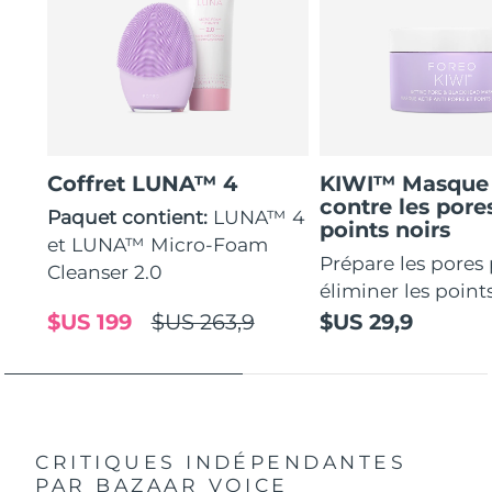
Coffret LUNA™ 4
KIWI™ Masque 
contre les pores
Paquet contient:
LUNA™ 4
points noirs
et LUNA™ Micro-Foam
Prépare les pores
Cleanser 2.0
éliminer les points
$US 199
$US 263,9
$US 29,9
CRITIQUES INDÉPENDANTES
PAR BAZAAR VOICE