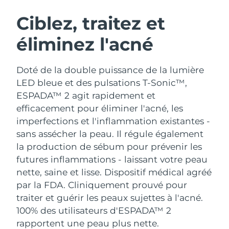
ROUTINE DE BEAUTÉ SUÉDOISE
Autriche
Livraison estimée
8/12/26
Ciblez, traitez et
éliminez l'acné
Bahreïn
Livraison estimée
8/13/26
Nettoyage du visage
Lifting
Belgique
Livraison estimée
8/12/26
Doté de la double puissance de la lumière
LUNA™ 4 coffret
BEAR™ 2 coffret
LED bleue et des pulsations T-Sonic™,
Bermudes
Livraison estimée
8/18/26
Anti-aging massage
Microcurrent toning
ESPADA™ 2 agit rapidement et
efficacement pour éliminer l'acné, les
Bosnie-Herzégovine
Livraison estimée
8/15/26
imperfections et l'inflammation existantes -
Hydratation
Soin bucco-dentaire
LUNA™ 4 Plus
BEAR™ 2 go
sans assécher la peau. Il régule également
Brunei
Livraison estimée
8/17/26
UFO™ 3 coffret
issa™ 4
Massage, LED heating
Microcurrent toning on-the-go
la production de sébum pour prévenir les
FAQ™ TRAITEMENT ANTI-ÂGE
Deep facial hydration
Hybrid silicone sonic toothbrush
futures inflammations - laissant votre peau
Bulgarie
Livraison estimée
8/12/26
nette, saine et lisse.
Dispositif médical agréé
NEW
LUNA™ 4 Men
BEAR™ 2 eyes & lips
Canada
par la FDA. Cliniquement prouvé pour
Livraison estimée
8/16/26
UFO™ 3 LED
issa™ 4 plus
For men, anti-aging massage
Microcurrent line smoothing device
traiter et guérir les peaux sujettes à l'acné.
Near-infrared and red light therapy
Smart hybrid silicone sonic toothbrush
Chili
Livraison estimée
8/16/26
100% des utilisateurs d'ESPADA™ 2
device
Anti-âge
Traitements LED
rapportent une peau plus nette.