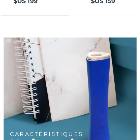
$US 199
$US 159
Turquie
Livraison estimée
8/13/26
Émirats arabes unis
Livraison estimée
8/13/26
Royaume-Uni
Livraison estimée
8/12/26
États-Unis
Livraison estimée
8/13/26
Ouzbékistan
Livraison estimée
8/17/26
Viêt Nam
Livraison estimée
8/18/26
CARACTÉRISTIQUES