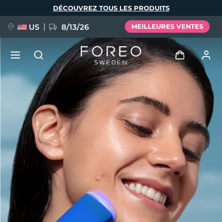
Aller
DÉCOUVREZ TOUS LES PRODUITS
au
contenu
principal
US
8/13/26
MEILLEURES VENTES
NOUVEAU
Se connecter
Langue
BREAKING NEWS
Profil de l'utilisateur
English
Deutsch
Español
Mes appareils
FAQ™ Pure Beauty-Tech Elixir
Français
Italiano
Português
Mes commandes
Polski
Svenska
Русский
Türkçe
简体中文
繁體中文
Mes adresses
issa™ Teeth Whitening Set
Mes abonnements