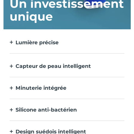
Un investissement
unique
Lumière précise
Cible et traite chaque imperfection avec
une précision extrême.
Capteur de peau intelligent
La LED bleue ne s'active que lorsque la
zone de traitement est sur la peau, pour
Minuterie intégrée
une sécurité optimale.
Emet des impulsions toutes les 30 secondes
pour vous indiquer que le traitement de
Silicone anti-bactérien
l'acné est terminé.
100% étanche et non poreux pour éviter
l'accumulation et la propagation des
Design suédois intelligent
bactéries.