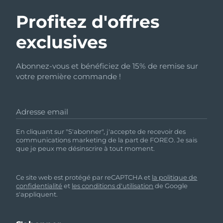
Profitez d'offres
exclusives
Abonnez-vous et bénéficiez de 15% de remise sur
votre première commande !
Adresse email
En cliquant sur "S'abonner", j'accepte de recevoir des
communications marketing de la part de FOREO. Je sais
que je peux me désinscrire à tout moment.
Ce site web est protégé par reCAPTCHA et
la politique de
confidentialité
et
les conditions d'utilisation
de Google
s'appliquent.