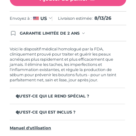
Philippines
Livraison estimée
8/15/26
8/13/26
US
Envoyez à :
Livraison estimée:
Pologne
Livraison estimée
8/13/26
GARANTIE LIMITÉE DE 2 ANS
En commandant aujourd'hui, vous êtes
Portugal
Livraison estimée
8/12/26
automatiquement couverts par la garantie
FOREO. Cela signifie que si vous rencontrez des
Voici le dispositif médical homologué par la FDA,
problèmes avec votre appareil pendant les 2 ans
cliniquement prouvé pour traiter et guérir les peaux
Porto Rico
Livraison estimée
8/14/26
de garantie limitée, FOREO vous remplace ce
acnéiques plus rapidement et plus efficacement que
dernier gratuitement.
jamais. Il élimine les taches, les imperfections et
Qatar
Livraison estimée
8/13/26
l'inflammation existantes, et régule la production de
sébum pour prévenir les boutons futurs - pour un teint
parfaitement net, sain et lisse, jour après jour.
La Réunion
Livraison estimée
8/17/26
QU'EST-CE QUI LE REND SPÉCIAL ?
Roumanie
Livraison estimée
8/12/26
3 utilisateurs sur 4 constatent des résultats visibles dès la
première utilisation.
Russie
QU'EST-CE QUI EST INCLUS ?
Livraison estimée
8/20/26
100% des utilisateurs constatent que leur peau est plus
ESPADA™ 2
nette.
Arabie saoudite
Livraison estimée
8/13/26
Manuel d'utilisation
Câble de charge USB
4 utilisateurs sur 5 signalent une diminution des