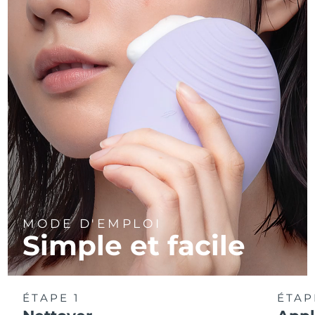
MODE D'EMPLOI
Simple et facile
ÉTAPE 1
ÉTAP