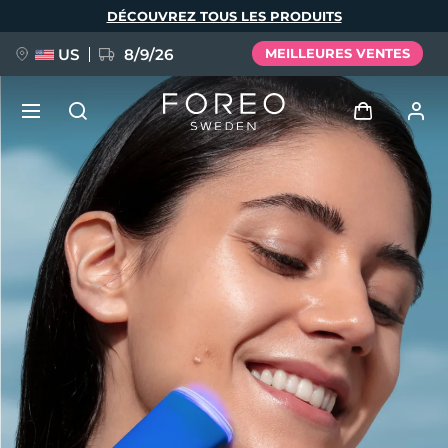
Aller
DÉCOUVREZ TOUS LES PRODUITS
au
contenu
principal
US
8/9/26
MEILLEURES VENTES
NOUVEAU
Se connecter
Langue
BREAKING NEWS
Profil de l'utilisateur
English
Deutsch
Español
Mes appareils
FAQ™ Pure Beauty-Tech Elixir
Français
Italiano
Português
Mes commandes
Polski
Svenska
Русский
Türkçe
简体中文
繁體中文
Mes adresses
issa™ Teeth Whitening Set
Mes abonnements