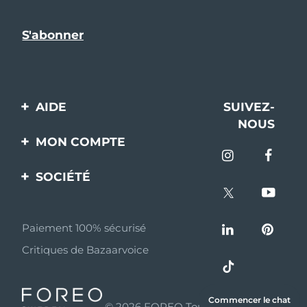
AIDE
SUIVEZ-
NOUS
Contactez-nous
MON COMPTE
Commandes et
Enregistrement produit
livraisons
SOCIÉTÉ
Aide
Garantie et retours
A propos de FOREO
Questions et réponses
Paiement 100% sécurisé
Programme d’affiliation
Critiques de Bazaarvoice
Informations sur la
Nouvelles d'affiliation
batterie
MYSA
Commencer le chat
© 2026 FOREO Tous droits réservés