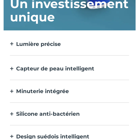
Un investissement
unique
Lumière précise
Cible et traite chaque imperfection avec
une précision extrême.
Capteur de peau intelligent
La LED bleue ne s'active que lorsque la
zone de traitement est sur la peau, pour
Minuterie intégrée
une sécurité optimale.
Emet des impulsions toutes les 30 secondes
pour vous indiquer que le traitement de
Silicone anti-bactérien
l'acné est terminé.
100% étanche et non poreux pour éviter
l'accumulation et la propagation des
Design suédois intelligent
bactéries.