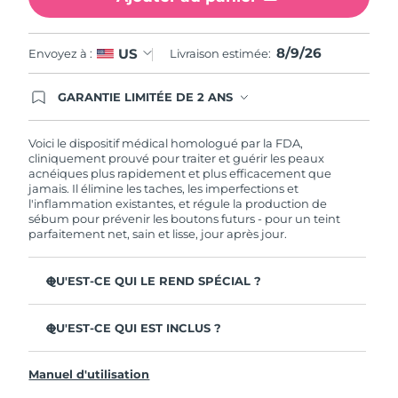
Philippines
Livraison estimée
8/11/26
8/9/26
US
Envoyez à :
Livraison estimée:
Pologne
Livraison estimée
8/9/26
GARANTIE LIMITÉE DE 2 ANS
En commandant aujourd'hui, vous êtes
Portugal
Livraison estimée
8/8/26
automatiquement couverts par la garantie
FOREO. Cela signifie que si vous rencontrez des
Voici le dispositif médical homologué par la FDA,
problèmes avec votre appareil pendant les 2 ans
cliniquement prouvé pour traiter et guérir les peaux
Porto Rico
Livraison estimée
8/10/26
de garantie limitée, FOREO vous remplace ce
acnéiques plus rapidement et plus efficacement que
dernier gratuitement.
jamais. Il élimine les taches, les imperfections et
Qatar
Livraison estimée
8/9/26
l'inflammation existantes, et régule la production de
sébum pour prévenir les boutons futurs - pour un teint
parfaitement net, sain et lisse, jour après jour.
La Réunion
Livraison estimée
8/13/26
QU'EST-CE QUI LE REND SPÉCIAL ?
Roumanie
Livraison estimée
8/8/26
3 utilisateurs sur 4 constatent des résultats visibles dès la
première utilisation.
Russie
QU'EST-CE QUI EST INCLUS ?
Livraison estimée
8/16/26
100% des utilisateurs constatent que leur peau est plus
ESPADA™ 2
nette.
Arabie saoudite
Livraison estimée
8/9/26
Manuel d'utilisation
Câble de charge USB
4 utilisateurs sur 5 signalent une diminution des