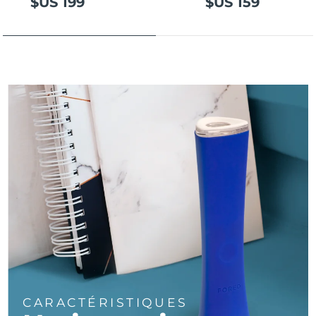
$US 199
$US 159
Turquie
Livraison estimée
8/9/26
Émirats arabes unis
Livraison estimée
8/9/26
Royaume-Uni
Livraison estimée
8/8/26
États-Unis
Livraison estimée
8/9/26
Ouzbékistan
Livraison estimée
8/13/26
Viêt Nam
Livraison estimée
8/14/26
CARACTÉRISTIQUES