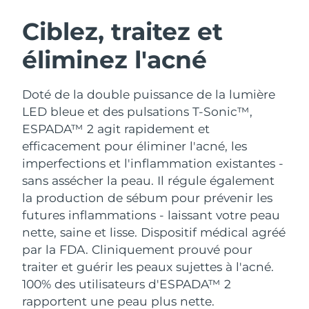
ROUTINE DE BEAUTÉ SUÉDOISE
Autriche
Livraison estimée
8/8/26
Ciblez, traitez et
éliminez l'acné
Bahreïn
Livraison estimée
8/9/26
Nettoyage du visage
Lifting
Belgique
Livraison estimée
8/8/26
Doté de la double puissance de la lumière
LUNA™ 4 coffret
BEAR™ 2 coffret
LED bleue et des pulsations T-Sonic™,
Bermudes
Livraison estimée
8/14/26
Anti-aging massage
Microcurrent toning
ESPADA™ 2 agit rapidement et
efficacement pour éliminer l'acné, les
Bosnie-Herzégovine
Livraison estimée
8/11/26
imperfections et l'inflammation existantes -
Hydratation
Soin bucco-dentaire
LUNA™ 4 Plus
BEAR™ 2 go
sans assécher la peau. Il régule également
Brunei
Livraison estimée
8/13/26
UFO™ 3 coffret
issa™ 4
Massage, LED heating
Microcurrent toning on-the-go
la production de sébum pour prévenir les
FAQ™ TRAITEMENT ANTI-ÂGE
Deep facial hydration
Hybrid silicone sonic toothbrush
futures inflammations - laissant votre peau
Bulgarie
Livraison estimée
8/8/26
nette, saine et lisse.
Dispositif médical agréé
NEW
LUNA™ 4 Men
BEAR™ 2 eyes & lips
Canada
par la FDA. Cliniquement prouvé pour
Livraison estimée
8/12/26
UFO™ 3 LED
issa™ 4 plus
For men, anti-aging massage
Microcurrent line smoothing device
traiter et guérir les peaux sujettes à l'acné.
Near-infrared and red light therapy
Smart hybrid silicone sonic toothbrush
Chili
Livraison estimée
8/12/26
100% des utilisateurs d'ESPADA™ 2
device
Anti-âge
Traitements LED
rapportent une peau plus nette.