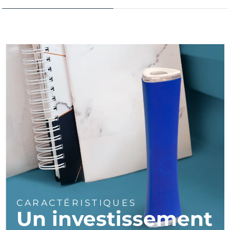
Turquie
Livraison estimée
11/8/26
Émirats arabes unis
Livraison estimée
11/8/26
Royaume-Uni
Livraison estimée
10/8/26
États-Unis
Livraison estimée
11/8/26
Ouzbékistan
Livraison estimée
15/8/26
Viêt Nam
Livraison estimée
16/8/26
CARACTÉRISTIQUES
Un investissement