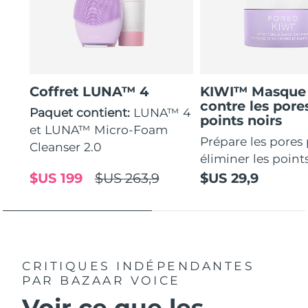
Coffret LUNA™ 4
KIWI™ Masque 
contre les pores
Paquet contient:
LUNA™ 4
points noirs
et LUNA™ Micro-Foam
Prépare les pores
Cleanser 2.0
éliminer les points
$US 199
$US 263,9
$US 29,9
CRITIQUES INDÉPENDANTES
PAR BAZAAR VOICE
Voir ce que les