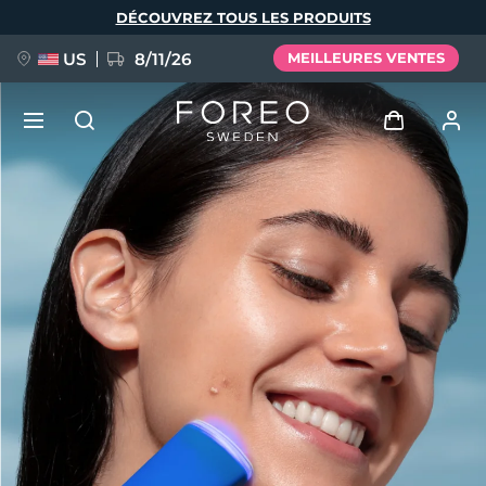
Aller
DÉCOUVREZ TOUS LES PRODUITS
au
contenu
principal
US
8/11/26
MEILLEURES VENTES
NOUVEAU
Se connecter
Langue
BREAKING NEWS
Profil de l'utilisateur
English
Deutsch
Español
Mes appareils
FAQ™ Pure Beauty-Tech Elixir
Français
Italiano
Português
Mes commandes
Polski
Svenska
Русский
Türkçe
简体中文
繁體中文
Mes adresses
issa™ Teeth Whitening Set
Mes abonnements