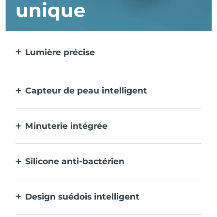
unique
Lumière précise
Cible et traite chaque imperfection avec
une précision extrême.
Capteur de peau intelligent
La LED bleue ne s'active que lorsque la
zone de traitement est sur la peau, pour
Minuterie intégrée
une sécurité optimale.
Emet des impulsions toutes les 30 secondes
pour vous indiquer que le traitement de
Silicone anti-bactérien
l'acné est terminé.
100% étanche et non poreux pour éviter
l'accumulation et la propagation des
Design suédois intelligent
bactéries.
Velouté et lisse pour être extra-doux sur les