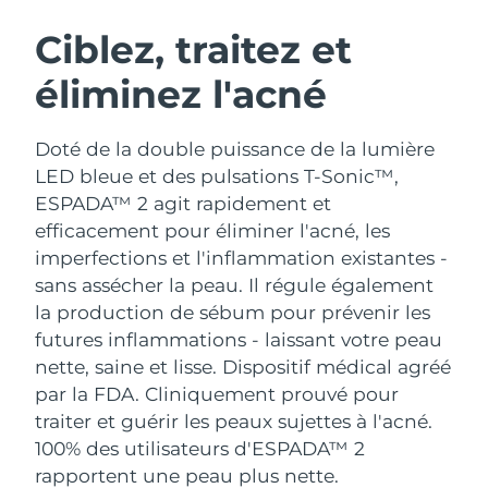
ROUTINE DE BEAUTÉ SUÉDOISE
Autriche
Livraison estimée
10/8/26
Ciblez, traitez et
éliminez l'acné
Bahreïn
Livraison estimée
11/8/26
Nettoyage du visage
Lifting
Belgique
Livraison estimée
10/8/26
Doté de la double puissance de la lumière
LUNA™ 4 coffret
BEAR™ 2 coffret
LED bleue et des pulsations T-Sonic™,
Bermudes
Livraison estimée
16/8/26
Anti-aging massage
Microcurrent toning
ESPADA™ 2 agit rapidement et
efficacement pour éliminer l'acné, les
Bosnie-Herzégovine
Livraison estimée
13/8/26
imperfections et l'inflammation existantes -
Hydratation
Soin bucco-dentaire
LUNA™ 4 Plus
BEAR™ 2 go
sans assécher la peau. Il régule également
Brunei
Livraison estimée
15/8/26
UFO™ 3 coffret
issa™ 4
Massage, LED heating
Microcurrent toning on-the-go
la production de sébum pour prévenir les
FAQ™ TRAITEMENT ANTI-ÂGE
Deep facial hydration
Hybrid silicone sonic toothbrush
futures inflammations - laissant votre peau
Bulgarie
Livraison estimée
10/8/26
nette, saine et lisse.
Dispositif médical agréé
NEW
LUNA™ 4 Men
BEAR™ 2 eyes & lips
Canada
par la FDA. Cliniquement prouvé pour
Livraison estimée
14/8/26
UFO™ 3 LED
issa™ 4 plus
For men, anti-aging massage
Microcurrent line smoothing device
traiter et guérir les peaux sujettes à l'acné.
Near-infrared and red light therapy
Smart hybrid silicone sonic toothbrush
Chili
Livraison estimée
14/8/26
100% des utilisateurs d'ESPADA™ 2
device
Anti-âge
Traitements LED
rapportent une peau plus nette.