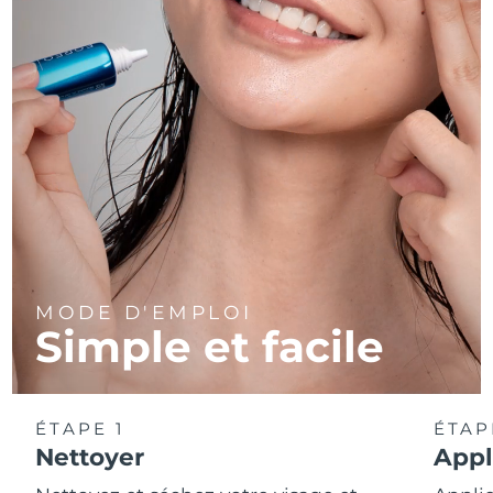
MODE D'EMPLOI
Simple et facile
ÉTAPE 1
ÉTAP
Nettoyer
Appl