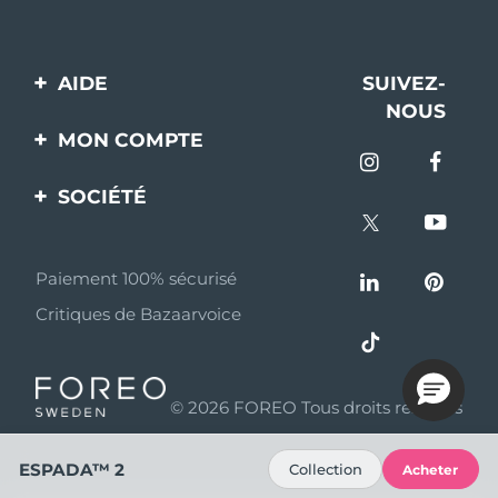
AIDE
SUIVEZ-
NOUS
Contactez-nous
MON COMPTE
Commandes et
Enregistrement produit
livraisons
SOCIÉTÉ
Aide
Garantie et retours
A propos de FOREO
Questions et réponses
Paiement 100% sécurisé
Programme d’affiliation
Critiques de Bazaarvoice
Informations sur la
Nouvelles d'affiliation
batterie
MYSA
© 2026 FOREO Tous droits réservés
Partenaires
distributeurs
ESPADA™ 2
Collection
Acheter
Conditions d'utilisation