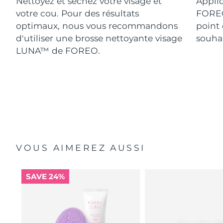
Nettoyez et séchez votre visage et
Appliq
votre cou. Pour des résultats
FORE
optimaux, nous vous recommandons
point 
d'utiliser une brosse nettoyante visage
souhai
LUNA™ de FOREO.
VOUS AIMEREZ AUSSI
SAVE 24%