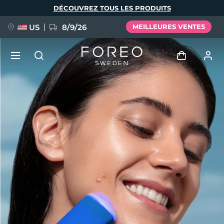
Aller
DÉCOUVREZ TOUS LES PRODUITS
au
contenu
principal
US
8/9/26
MEILLEURES VENTES
NOUVEAU
Se connecter
Langue
BREAKING NEWS
Profil de l'utilisateur
English
Deutsch
Español
Mes appareils
FAQ™ Pure Beauty-Tech Elixir
Français
Italiano
Português
Mes commandes
Polski
Svenska
Русский
Türkçe
简体中文
繁體中文
Mes adresses
issa™ Teeth Whitening Set
Mes abonnements