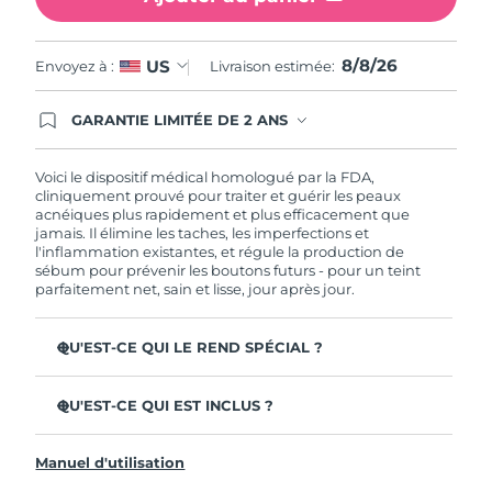
Philippines
Livraison estimée
8/11/26
8/8/26
US
Envoyez à :
Livraison estimée:
Pologne
Livraison estimée
8/9/26
GARANTIE LIMITÉE DE 2 ANS
En commandant aujourd'hui, vous êtes
Portugal
Livraison estimée
8/8/26
automatiquement couverts par la garantie
FOREO. Cela signifie que si vous rencontrez des
Voici le dispositif médical homologué par la FDA,
problèmes avec votre appareil pendant les 2 ans
cliniquement prouvé pour traiter et guérir les peaux
Porto Rico
Livraison estimée
8/10/26
de garantie limitée, FOREO vous remplace ce
acnéiques plus rapidement et plus efficacement que
dernier gratuitement.
jamais. Il élimine les taches, les imperfections et
Qatar
Livraison estimée
8/9/26
l'inflammation existantes, et régule la production de
sébum pour prévenir les boutons futurs - pour un teint
parfaitement net, sain et lisse, jour après jour.
La Réunion
Livraison estimée
8/13/26
QU'EST-CE QUI LE REND SPÉCIAL ?
Roumanie
Livraison estimée
8/8/26
3 utilisateurs sur 4 constatent des résultats visibles dès la
première utilisation.
Russie
QU'EST-CE QUI EST INCLUS ?
Livraison estimée
8/16/26
100% des utilisateurs constatent que leur peau est plus
ESPADA™ 2
nette.
Arabie saoudite
Livraison estimée
8/9/26
Manuel d'utilisation
Câble de charge USB
4 utilisateurs sur 5 signalent une diminution des