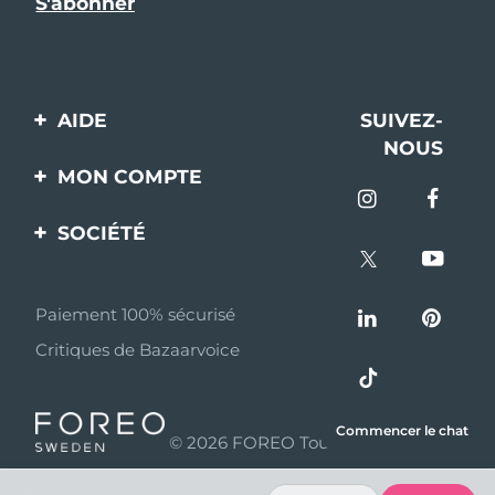
AIDE
SUIVEZ-
NOUS
Contactez-nous
MON COMPTE
Commandes et
Enregistrement produit
livraisons
SOCIÉTÉ
Aide
Garantie et retours
A propos de FOREO
Questions et réponses
Paiement 100% sécurisé
Programme d’affiliation
Critiques de Bazaarvoice
Informations sur la
Nouvelles d'affiliation
batterie
MYSA
Commencer le chat
© 2026 FOREO Tous droits réservés
Partenaires
distributeurs