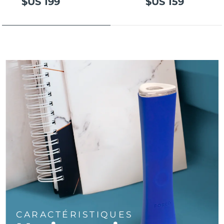
$US 199
$US 159
Turquie
Livraison estimée
8/9/26
Émirats arabes unis
Livraison estimée
8/9/26
Royaume-Uni
Livraison estimée
8/8/26
États-Unis
Livraison estimée
8/9/26
Ouzbékistan
Livraison estimée
8/13/26
Viêt Nam
Livraison estimée
8/14/26
CARACTÉRISTIQUES