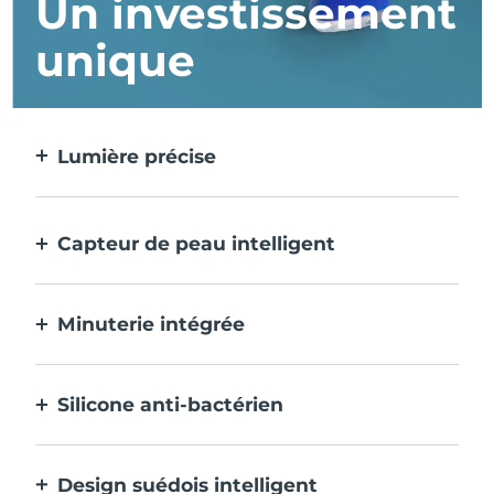
Un investissement
unique
Lumière précise
Cible et traite chaque imperfection avec
une précision extrême.
Capteur de peau intelligent
La LED bleue ne s'active que lorsque la
zone de traitement est sur la peau, pour
Minuterie intégrée
une sécurité optimale.
Emet des impulsions toutes les 30 secondes
pour vous indiquer que le traitement de
Silicone anti-bactérien
l'acné est terminé.
100% étanche et non poreux pour éviter
l'accumulation et la propagation des
Design suédois intelligent
bactéries.