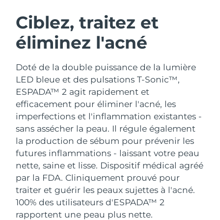
ROUTINE DE BEAUTÉ SUÉDOISE
Autriche
Livraison estimée
8/8/26
Ciblez, traitez et
éliminez l'acné
Bahreïn
Livraison estimée
8/9/26
Nettoyage du visage
Lifting
Belgique
Livraison estimée
8/8/26
Doté de la double puissance de la lumière
LUNA™ 4 coffret
BEAR™ 2 coffret
LED bleue et des pulsations T-Sonic™,
Bermudes
Livraison estimée
8/14/26
Anti-aging massage
Microcurrent toning
ESPADA™ 2 agit rapidement et
efficacement pour éliminer l'acné, les
Bosnie-Herzégovine
Livraison estimée
8/11/26
imperfections et l'inflammation existantes -
Hydratation
Soin bucco-dentaire
LUNA™ 4 Plus
BEAR™ 2 go
sans assécher la peau. Il régule également
Brunei
Livraison estimée
8/13/26
UFO™ 3 coffret
issa™ 4
Massage, LED heating
Microcurrent toning on-the-go
la production de sébum pour prévenir les
FAQ™ TRAITEMENT ANTI-ÂGE
Deep facial hydration
Hybrid silicone sonic toothbrush
futures inflammations - laissant votre peau
Bulgarie
Livraison estimée
8/8/26
nette, saine et lisse.
Dispositif médical agréé
NEW
LUNA™ 4 Men
BEAR™ 2 eyes & lips
Canada
par la FDA. Cliniquement prouvé pour
Livraison estimée
8/12/26
UFO™ 3 LED
issa™ 4 plus
For men, anti-aging massage
Microcurrent line smoothing device
traiter et guérir les peaux sujettes à l'acné.
Near-infrared and red light therapy
Smart hybrid silicone sonic toothbrush
Chili
Livraison estimée
8/12/26
100% des utilisateurs d'ESPADA™ 2
device
Anti-âge
Traitements LED
rapportent une peau plus nette.