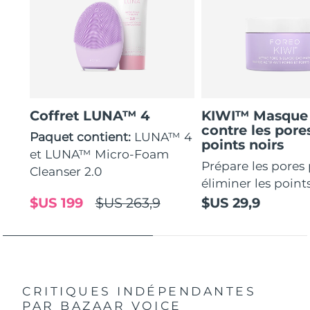
Coffret LUNA™ 4
KIWI™ Masque 
contre les pores
Paquet contient:
LUNA™ 4
points noirs
et LUNA™ Micro-Foam
Prépare les pores
Cleanser 2.0
éliminer les points
$US 199
$US 263,9
$US 29,9
CRITIQUES INDÉPENDANTES
PAR BAZAAR VOICE