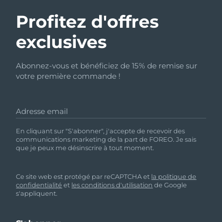
Profitez d'offres
exclusives
Abonnez-vous et bénéficiez de 15% de remise sur
votre première commande !
Adresse email
En cliquant sur "S'abonner", j'accepte de recevoir des
communications marketing de la part de FOREO. Je sais
que je peux me désinscrire à tout moment.
Ce site web est protégé par reCAPTCHA et
la politique de
confidentialité
et
les conditions d'utilisation
de Google
s'appliquent.