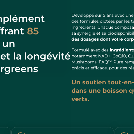
mplément
Développé sur 5 ans avec une
des formules dictées par les
ingrédients. Chaque composan
ffrant
85
sa synergie et sa biodisponibil
des dosages dont votre corp
 un
Formulé avec des
ingrédient
et la longévité
notamment NAD+, CoQ10, Quer
Mushrooms, FAQ™ Pure rempl
ergreens
précis et efficace, pour des r
Un soutien tout-en-
dans une boisson q
verts.