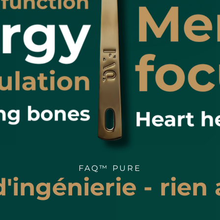
FAQ™ PURE
'ingénierie - rien