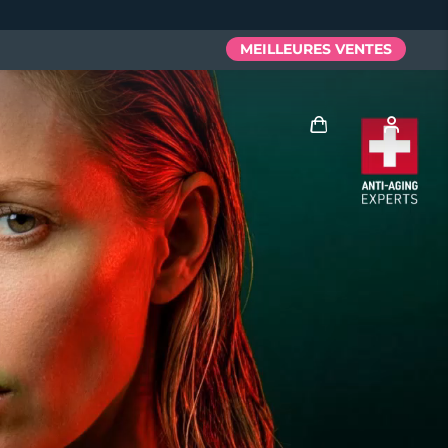
MEILLEURES VENTES
Se connecter
Profil de l'utilisateur
Mes appareils
Mes commandes
Mes adresses
Mes abonnements