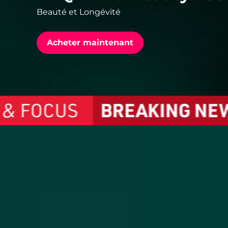
Beauté et Longévité
issa™ Teeth Whitening Set
Acheter maintenant
FAQ™ Dual LED Panel
POPULAIRE
Offres spéciales
Bestsellers
The Ne