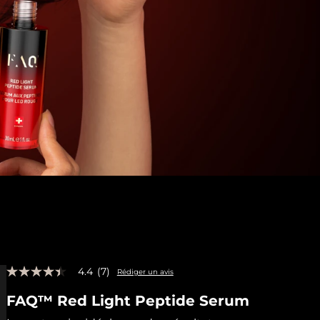
4.4
(7)
Rédiger un avis
4.4
étoiles
FAQ™ Red Light Peptide Serum
sur
5,