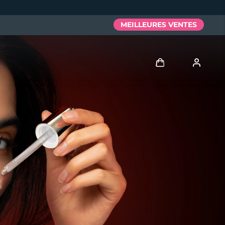
MEILLEURES VENTES
Se connecter
Profil de l'utilisateur
Mes appareils
Mes commandes
Mes adresses
Mes abonnements