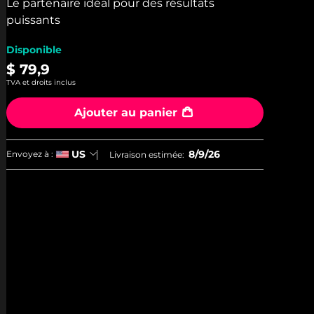
valeur
Le partenaire idéal pour des résultats
de
puissants
la
note
moyenne.
Disponible
Read
$ 79,9
7
Reviews.
TVA et droits inclus
Lien
sur
Ajouter au panier
la
même
page.
8/9/26
US
Envoyez à :
Livraison estimée: