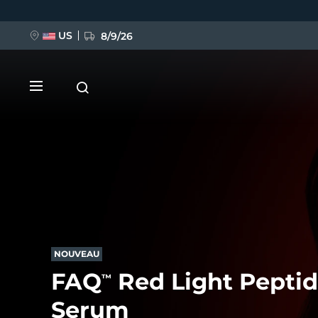
Aller
au
contenu
principal
US
8/9/26
NOUVEAU
BREAKING NEWS
NOUVEAU
FAQ
Red Light Pepti
™
FAQ™ Pure Beauty-Tech Elixir
Serum