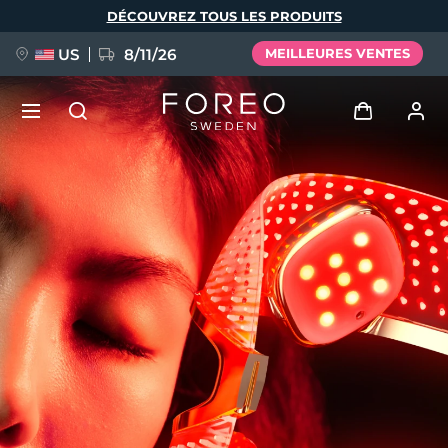
Aller
DÉCOUVREZ TOUS LES PRODUITS
au
contenu
principal
US
8/11/26
MEILLEURES VENTES
NOUVEAU
Se connecter
Langue
BREAKING NEWS
Profil de l'utilisateur
English
Deutsch
Español
Mes appareils
FAQ™ Pure Beauty-Tech Elixir
Français
Italiano
Português
Mes commandes
Polski
Svenska
Русский
Türkçe
简体中文
繁體中文
Mes adresses
issa™ Teeth Whitening Set
Mes abonnements