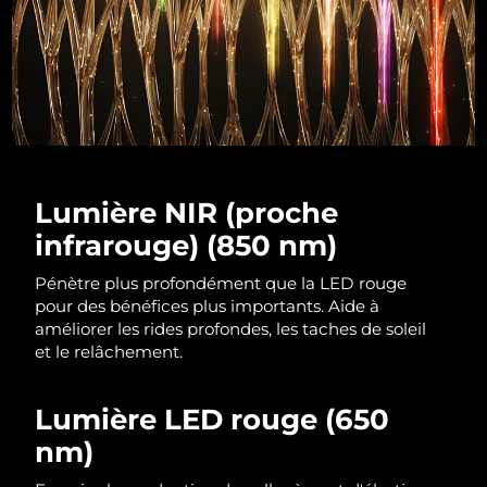
R.A.S. chinoise de
Livraison estimée
8/12/26
Macao
Malaisie
Livraison estimée
8/13/26
Malte
Livraison estimée
8/10/26
Lumière NIR (proche
Mexique
Livraison estimée
8/14/26
infrarouge) (850 nm)
Monaco
Livraison estimée
8/11/26
Pénètre plus profondément que la LED rouge
pour des bénéfices plus importants. Aide à
Pays-Bas
améliorer les rides profondes, les taches de soleil
Livraison estimée
8/10/26
et le relâchement.
Nouvelle-Zélande
Livraison estimée
8/10/26
Lumière LED rouge (650
Norvège
Livraison estimée
8/10/26
nm)
Oman
Livraison estimée
8/13/26