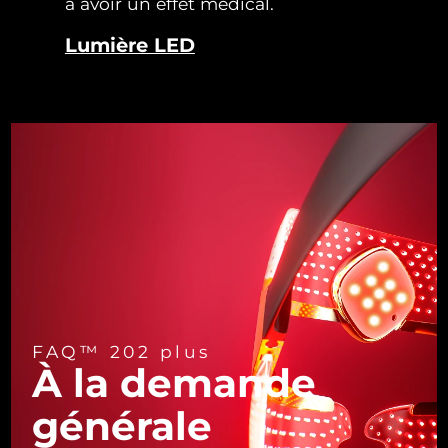
à avoir un effet médical.
Turquie
Livraison estimée
8/11/26
Lumière LED
Émirats arabes unis
Livraison estimée
8/11/26
Royaume-Uni
Livraison estimée
8/10/26
États-Unis
Livraison estimée
8/11/26
Ouzbékistan
Livraison estimée
8/15/26
Viêt Nam
Livraison estimée
8/16/26
FAQ™ 202 plus
À la demande
générale