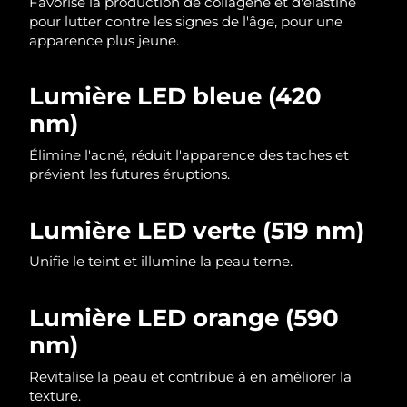
Favorise la production de collagène et d'élastine
pour lutter contre les signes de l'âge, pour une
Philippines
Livraison estimée
8/13/26
apparence plus jeune.
Pologne
Livraison estimée
8/11/26
Lumière LED bleue (420
nm)
Portugal
Livraison estimée
8/10/26
Élimine l'acné, réduit l'apparence des taches et
Porto Rico
Livraison estimée
8/12/26
prévient les futures éruptions.
Qatar
Livraison estimée
8/11/26
Lumière LED verte (519 nm)
La Réunion
Livraison estimée
8/15/26
Unifie le teint et illumine la peau terne.
Roumanie
Livraison estimée
8/10/26
Lumière LED orange (590
Russie
Livraison estimée
8/18/26
nm)
Revitalise la peau et contribue à en améliorer la
Arabie saoudite
Livraison estimée
8/11/26
texture.