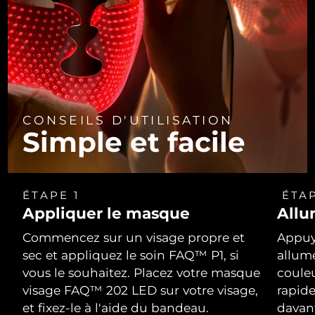
CONSEILS D'UTILISATION
Simple et facile
ÉTAPE 1
ÉTAP
Appliquer le masque
Allu
Commencez sur un visage propre et
Appuy
sec et appliquez le soin FAQ™ P1, si
allum
vous le souhaitez. Placez votre masque
coule
visage FAQ™ 202 LED sur votre visage,
rapid
et fixez-le à l'aide du bandeau.
davan