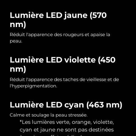
Singapour
Livraison estimée
8/12/26
Lumière LED jaune (570
Slovaquie
Livraison estimée
8/10/26
nm)
Slovénie
Livraison estimée
8/10/26
Réduit l'apparence des rougeurs et apaise la
peau.
Afrique du Sud
Livraison estimée
8/18/26
Lumière LED violette (450
Corée du Sud
Livraison estimée
8/12/26
nm)
Espagne
Livraison estimée
8/10/26
Réduit l'apparence des taches de vieillesse et de
l'hyperpigmentation.
Suède
Livraison estimée
8/10/26
Lumière LED cyan (463 nm)
Suisse
Livraison estimée
8/10/26
Calme et soulage la peau stressée.
Taïwan
Livraison estimée
8/15/26
*Les lumières verte, orange, violette,
cyan et jaune ne sont pas destinées
Thaïlande
Livraison estimée
8/14/26