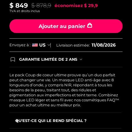
$ 849
$ 878,9
économisez
$ 29,9
TVA et droits inclus
Ajouter au panier
11/08/2026
US
Envoyez à :
Livraison estimée:
GARANTIE LIMITÉE DE 2 ANS
En commandant aujourd'hui, vous êtes
automatiquement couverts par la garantie
FOREO. Cela signifie que si vous rencontrez des
Le pack Coup de coeur ultime prouve qu’un duo parfait
problèmes avec votre appareil pendant les 2 ans
peut changer une vie. Un masque LED anti-âge avec 8
de garantie limitée, FOREO vous remplace ce
longueurs d’onde, y compris NIR, répondant à tous les
dernier gratuitement.
besoins de la peau, traitant tout, des ridules et
pigmentation aux imperfections et teint terne. Combinez
masque LED léger et sans fil avec nos cosmétiques FAQ™
pour un achat ultime au meilleur prix.
QU'EST-CE QUI LE REND SPÉCIAL ?
Cliniquement prouvé : réduit les rides de 32 % en