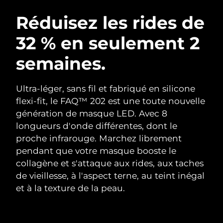
ROUTINE DE BEAUTÉ SUÉDOISE
Autriche
Livraison estimée
8/10/26
Réduisez les rides de
32 % en seulement 2
Bahreïn
Livraison estimée
8/11/26
semaines.
Nettoyage du visage
Lifting
Belgique
Livraison estimée
8/10/26
LUNA™ 4 coffret
BEAR™ 2 coffret
Bermudes
Livraison estimée
8/16/26
Ultra-léger, sans fil et fabriqué en silicone
Anti-aging massage
Microcurrent toning
flexi-fit, le FAQ™ 202 est une toute nouvelle
Bosnie-Herzégovine
Livraison estimée
8/13/26
génération de masque LED. Avec 8
Hydratation
Soin bucco-dentaire
longueurs d'onde différentes, dont le
LUNA™ 4 Plus
BEAR™ 2 go
Brunei
Livraison estimée
8/15/26
UFO™ 3 coffret
issa™ 4
proche infrarouge. Marchez librement
Massage, LED heating
Microcurrent toning on-the-go
FAQ™ TRAITEMENT ANTI-ÂGE
pendant que votre masque booste le
Deep facial hydration
Hybrid silicone sonic toothbrush
Bulgarie
Livraison estimée
8/10/26
collagène et s'attaque aux rides, aux taches
NEW
de vieillesse, à l'aspect terne, au teint inégal
LUNA™ 4 Men
BEAR™ 2 eyes & lips
Canada
Livraison estimée
8/14/26
UFO™ 3 LED
issa™ 4 plus
et à la texture de la peau.
For men, anti-aging massage
Microcurrent line smoothing device
Near-infrared and red light therapy
Smart hybrid silicone sonic toothbrush
Chili
Livraison estimée
8/14/26
device
Anti-âge
Traitements LED