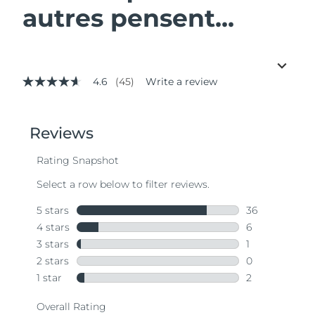
autres pensent...
4.6
(45)
Write a review
4.6
out
of
5
stars,
average
rating
value.
Read
45
Reviews.
Same
page
link.