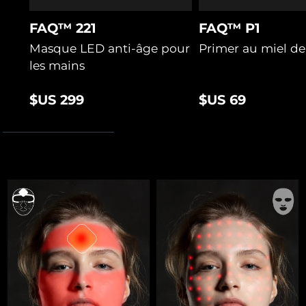
FAQ™ 221
FAQ™ P1
Masque LED anti-âge pour
Primer au miel d
les mains
$US 299
$US 69