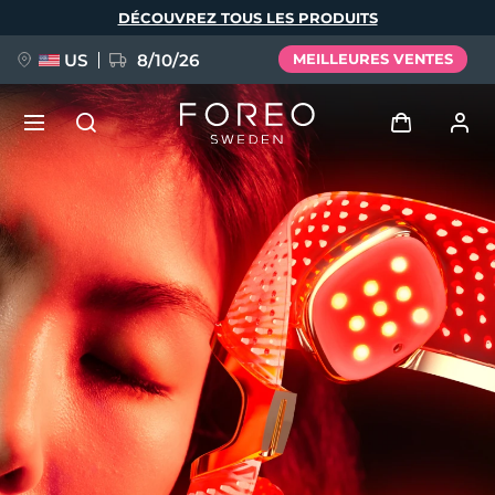
Aller
DÉCOUVREZ TOUS LES PRODUITS
au
contenu
principal
US
8/10/26
MEILLEURES VENTES
NOUVEAU
Se connecter
Langue
BREAKING NEWS
Profil de l'utilisateur
English
Deutsch
Español
Mes appareils
FAQ™ Pure Beauty-Tech Elixir
Français
Italiano
Português
Mes commandes
Polski
Svenska
Русский
Türkçe
简体中文
繁體中文
Mes adresses
issa™ Teeth Whitening Set
Mes abonnements