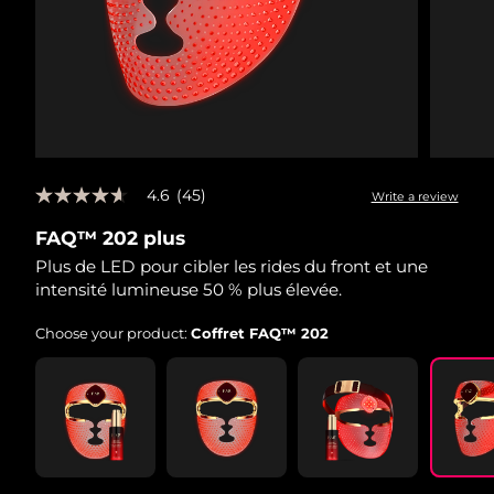
4.6
(45)
Write a review
4.6
out
FAQ™ 202 plus
of
5
Plus de LED pour cibler les rides du front et une
stars,
intensité lumineuse 50 % plus élevée.
average
rating
value.
Choose your product:
Coffret FAQ™ 202
Read
45
Reviews.
Same
page
link.