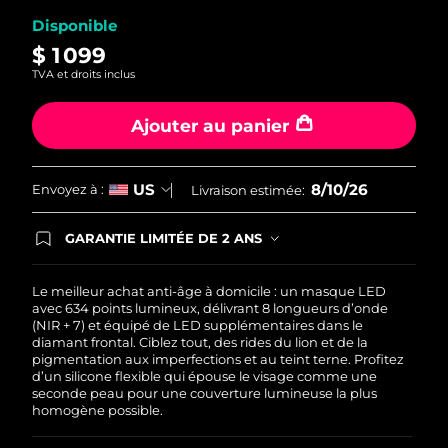
Disponible
$ 1 099
TVA et droits inclus
Ajouter au panier
8/10/26
US
Envoyez à :
Livraison estimée:
GARANTIE LIMITÉE DE 2 ANS
En commandant aujourd'hui, vous êtes
automatiquement couverts par la garantie
FOREO. Cela signifie que si vous rencontrez des
Le meilleur achat anti-âge à domicile : un masque LED
problèmes avec votre appareil pendant les 2 ans
avec 634 points lumineux, délivrant 8 longueurs d’onde
de garantie limitée, FOREO vous remplace ce
(NIR + 7) et équipé de LED supplémentaires dans le
dernier gratuitement.
diamant frontal. Ciblez tout, des rides du lion et de la
pigmentation aux imperfections et au teint terne. Profitez
d’un silicone flexible qui épouse le visage comme une
seconde peau pour une couverture lumineuse la plus
homogène possible.