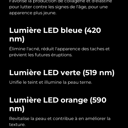
Favorise la production de collagène et d'élastine
pour lutter contre les signes de l'âge, pour une
Philippines
Livraison estimée
12/08/2026
apparence plus jeune.
Pologne
Livraison estimée
10/08/2026
Lumière LED bleue (420
nm)
Portugal
Livraison estimée
09/08/2026
Élimine l'acné, réduit l'apparence des taches et
Porto Rico
Livraison estimée
11/08/2026
prévient les futures éruptions.
Qatar
Livraison estimée
10/08/2026
Lumière LED verte (519 nm)
La Réunion
Livraison estimée
14/08/2026
Unifie le teint et illumine la peau terne.
Roumanie
Livraison estimée
09/08/2026
Lumière LED orange (590
Russie
Livraison estimée
17/08/2026
nm)
Revitalise la peau et contribue à en améliorer la
Arabie saoudite
Livraison estimée
10/08/2026
texture.