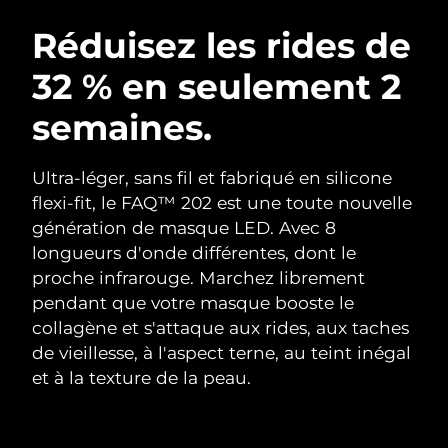
ROUTINE DE BEAUTÉ SUÉDOISE
Autriche
Livraison estimée
09/08/2026
Réduisez les rides de
32 % en seulement 2
Bahreïn
Livraison estimée
10/08/2026
semaines.
Nettoyage du visage
Lifting
Belgique
Livraison estimée
09/08/2026
LUNA™ 4 coffret
BEAR™ 2 coffret
Bermudes
Livraison estimée
15/08/2026
Ultra-léger, sans fil et fabriqué en silicone
Anti-aging massage
Microcurrent toning
flexi-fit, le FAQ™ 202 est une toute nouvelle
Bosnie-Herzégovine
Livraison estimée
12/08/2026
génération de masque LED. Avec 8
Hydratation
Soin bucco-dentaire
longueurs d'onde différentes, dont le
LUNA™ 4 Plus
BEAR™ 2 go
Brunei
Livraison estimée
14/08/2026
UFO™ 3 coffret
issa™ 4
proche infrarouge. Marchez librement
Massage, LED heating
Microcurrent toning on-the-go
FAQ™ TRAITEMENT ANTI-ÂGE
pendant que votre masque booste le
Deep facial hydration
Hybrid silicone sonic toothbrush
Bulgarie
Livraison estimée
09/08/2026
collagène et s'attaque aux rides, aux taches
NEW
de vieillesse, à l'aspect terne, au teint inégal
LUNA™ 4 Men
BEAR™ 2 eyes & lips
Canada
Livraison estimée
13/08/2026
UFO™ 3 LED
issa™ 4 plus
et à la texture de la peau.
For men, anti-aging massage
Microcurrent line smoothing device
Near-infrared and red light therapy
Smart hybrid silicone sonic toothbrush
Chili
Livraison estimée
13/08/2026
device
Anti-âge
Traitements LED