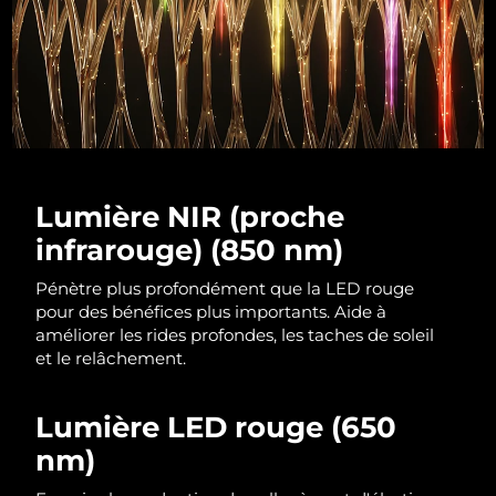
R.A.S. chinoise de
Livraison estimée
11/08/2026
Macao
Malaisie
Livraison estimée
12/08/2026
Malte
Livraison estimée
09/08/2026
Lumière NIR (proche
Mexique
Livraison estimée
13/08/2026
infrarouge) (850 nm)
Monaco
Livraison estimée
10/08/2026
Pénètre plus profondément que la LED rouge
pour des bénéfices plus importants. Aide à
Pays-Bas
améliorer les rides profondes, les taches de soleil
Livraison estimée
09/08/2026
et le relâchement.
Nouvelle-Zélande
Livraison estimée
09/08/2026
Lumière LED rouge (650
Norvège
Livraison estimée
09/08/2026
nm)
Oman
Livraison estimée
12/08/2026