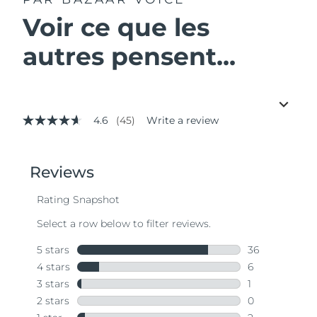
Voir ce que les
autres pensent...
4.6
(45)
Write a review
4.6
out
of
5
stars,
average
rating
value.
Read
45
Reviews.
Same
page
link.