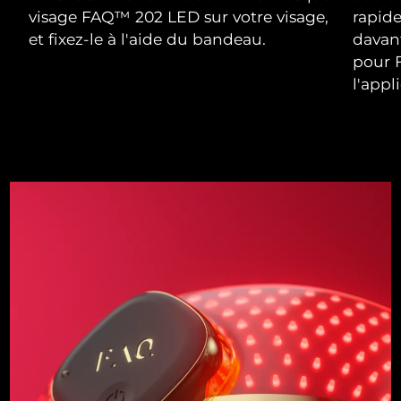
visage FAQ™ 202 LED sur votre visage,
rapid
et fixez-le à l'aide du bandeau.
davan
pour F
l'appli