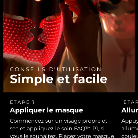
CONSEILS D'UTILISATION
Simple et facile
ÉTAPE 1
ÉTAP
Appliquer le masque
Allu
Commencez sur un visage propre et
Appuy
sec et appliquez le soin FAQ™ P1, si
allum
vous le souhaitez. Placez votre masque
coule