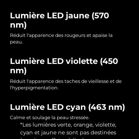
Singapour
Livraison estimée
11/08/2026
Lumière LED jaune (570
Slovaquie
Livraison estimée
09/08/2026
nm)
Slovénie
Livraison estimée
09/08/2026
Réduit l'apparence des rougeurs et apaise la
peau.
Afrique du Sud
Livraison estimée
17/08/2026
Lumière LED violette (450
Corée du Sud
Livraison estimée
11/08/2026
nm)
Espagne
Livraison estimée
09/08/2026
Réduit l'apparence des taches de vieillesse et de
l'hyperpigmentation.
Suède
Livraison estimée
09/08/2026
Lumière LED cyan (463 nm)
Suisse
Livraison estimée
09/08/2026
Calme et soulage la peau stressée.
Taïwan
Livraison estimée
14/08/2026
*Les lumières verte, orange, violette,
cyan et jaune ne sont pas destinées
Thaïlande
Livraison estimée
13/08/2026