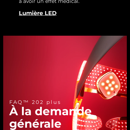
à avoir un effet médical.
Turquie
Livraison estimée
10/08/2026
Lumière LED
Émirats arabes unis
Livraison estimée
10/08/2026
Royaume-Uni
Livraison estimée
09/08/2026
États-Unis
Livraison estimée
10/08/2026
Ouzbékistan
Livraison estimée
14/08/2026
Viêt Nam
Livraison estimée
15/08/2026
FAQ™ 202 plus
À la demande
générale